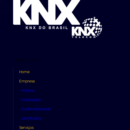
Mapa do site
Home
Empresa
- História
- Instalações
- Sustentabilidade
- Certificados
Serviços