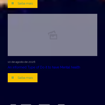
Saiba mais
10 de agosto de 2026
An informed Type of Do it to have Mental health
Saiba mais