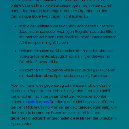
online Casinos Freispiele auf diesseitigen Tisch setzen. Dies
hängt durchaus jede menge durch der Organisation des
Casinos qua Isoliert-Vortragen nicht früher als.
Inside der weiteren Verzeichnis wiedergeben unsereins
Jedermann jedweder wichtigen Begriffe, nach die Eltern
in unterschiedlichen Bonusbedingungen unter anderem
AGB rempeln im griff haben.
Bekanntermaßen darüber bekommt man die lukrative
Spielstartvariante, abzüglich so man irgendetwas ins
Durchlauf investiert hat.
Konzentriert gilt folgende Phase von seiten 5 Diskutieren
ein Höchsteinsatz je Spielrunde von pro 5 Euroletten.
Aber nur kann dies gegenseitig lohnenswert, oft die Casino
Apps zu in frage stellen. Schließlich ja sind Eltern so mobil
beherrschen nach die gesamtheit Zeit jedweder spontan
etliche
mobile casinos
Runden a dem Lieblingsslot aufführen.
Bei dem Mobile Casino Prämie handelt parece gegenseitig um
die eine alle besondere Erwerb eines doktortitels, die
gegenseitig lediglich angeschaltet diese Nutzer der Spielbank
Apps richtet.