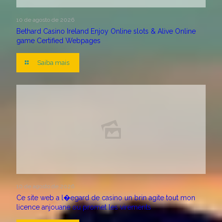
10 de agosto de 2026
Bethard Casino Ireland Enjoy Online slots & Alive Online
game Certified Webpages
Saiba mais
10 de agosto de 2026
Ce site web a l�egard de casino un brin agite tout mon
licence anjouane ou promet les virements