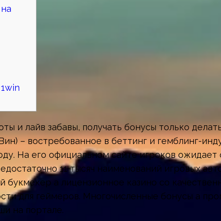
 на
n
1win
оты и лайв забавы, получать бонусы только делать
Вин) – востребованное в беттинг и гемблинг-инд
оду. На его официальном сайте игроков ожидает
едостаточно 11 тысяч наименований игровых авт
ый букмекер а лицензионное казино со качестве
сти для геймеров. Многочисленные бонусы а пр
ши на портале.