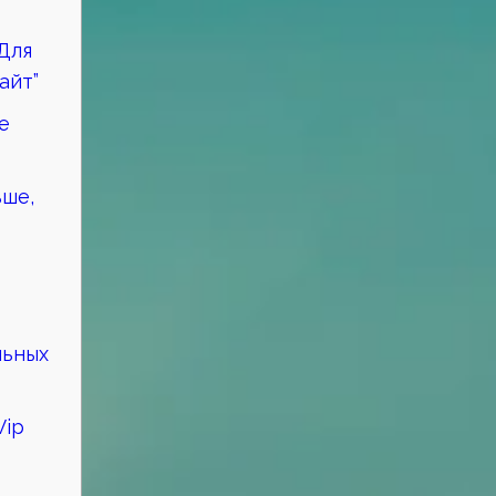
 Для
айт”
е
ш͏е,
льных
Vip