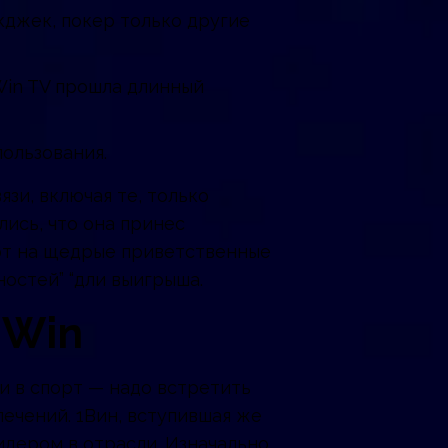
кджек, покер только другие
1Win TV прошла длинный
п͏ользования.
зи, включая те, только
лись, что она принес
ают на щедрые приветственные
остей” “дли выигрыша.
 Win
и в спорт — надо встретить
лечений. 1Вин, вступившая же
лидером в отрасли. Изначально