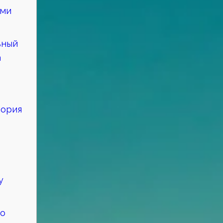
ами
ьный
а
тория
у
ло