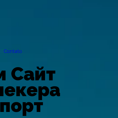
Contato
м Сайт
мекера
Спорт