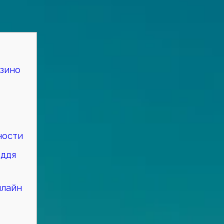
зино
ности
ддя
нлайн