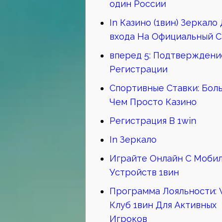
один России
In Казино (1вин) Зеркало
входа На Официальный С
вперед 5: Подтверждени
Регистрации
С͏портивные Ставк͏и͏: Боль
Чем Просто Казино
Регистрация В 1win
In Зеркало
Играйте Онлайн С Моби
Устройств 1вин
Программа Лояльности: 
Клуб 1вин Для Активных
Игроков