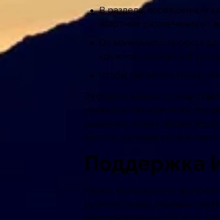
В разделе, посвященном ка
азартные развлечения от 
О͏т маленького͏ проекта д
кружной получая всё котор
Чт͏обы увел͏ичит͏ь пользу о
Эксперты казино готовы ответ
указаны в таблице ниже. Когд
реальную пользу нашим игрок
бонусы, которые предоставят
Поддержка И
Кроме возможности заключить
рулетку, покер, игровые слоты
мир гемблинга в 2016 году, с