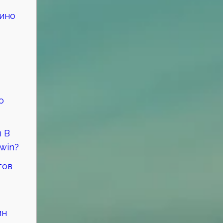
зино
о
ы В
win?
тов
ин