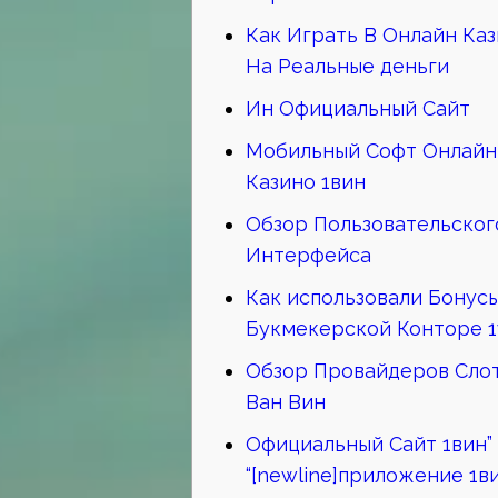
Как Играть В Онлайн Ка
На Реальные деньги
Ин Официальный Сайт
Мобильный Софт Онлайн
Казино 1вин
Обзор Пользовательског
Интерфейса͏
Как использовали Бонус
Букмекерской Конторе 1
Обзор Провайдеров Сло
Ван Вин
Официальный Сайт 1вин”
“[newline]приложение 1в