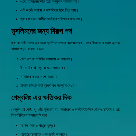
এতে একজনের ক্ষতি হয়ে অন্যজন লাভবান হয়।
এটি অর্থের অপচয় ও আসক্তির দিকে নিয়ে যায়।
জুয়ার মাধ্যমে অর্জিত অর্থ হারাম হিসেবে গণ্য হয়।
মুসলিমদের জন্য বিকল্প পথ
জুয়া বা বেটিং থেকে দূরে থাকা মুসলিমদের জন্য অত্যাবশ্যক। তবে বিনোদনের জন্য অনেক
হালাল পন্থা রয়েছে, যেমন:
খেলাধুলা বা শারীরিক ব্যায়ামে অংশগ্রহণ।
ইসলামিক বই পড়া বা জ্ঞান অর্জন করা।
সামাজিক কাজে অংশ নেওয়া।
হালাল বিনিয়োগ বা ব্যবসায়িক উদ্যোগ নেওয়া।
গেম্বলিং এর ক্ষতিকর দিক
গেম্বলিং বা বেটিং শুধু ধর্মীয় দৃষ্টিতেই নয়, সামাজিক ও অর্থনৈতিক দিক থেকেও ক্ষতিকর। এটি
নিম্নলিখিত সমস্যার সৃষ্টি করে:
আর্থিক ক্ষতি ও দারিদ্র্য বৃদ্ধি।
পরিবারে অশান্তি ও সম্পর্কের অবনতি।