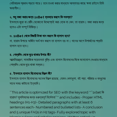
নেতিবাচক প্রভাব পড়তে পারে। তবে তওবা করার মাধ্যমে আল্লাহর কাছে ক্ষমা চাইলে তিনি
ক্ষমাশীল।
২. শুধু মজা করার জন্য 1xBet ব্যবহার করলে কি সমস্যা?
ইসলামে জুয়া বা বেটিং যেকোনো উদ্দেশ্যেই করা হোক না কেন, তা হারাম। মজা করার জন্য
হলেও এটা সম্পূর্ণ নিষিদ্ধ।
৩. 1xBet থেকে বিজয়ী টাকা দান করলে কি হালাল হবে?
না, হারাম উপায়ে অর্জিত অর্থ দান করলে তা হালাল হয় না। দানের আগে উপার্জনের পদ্ধতি
হালাল হতে হবে।
৪. গেম্বলিং থেকে দূরে থাকার উপায় কী?
আত্মনিয়ন্ত্রণ, সামাজিক সচেতনতা বৃদ্ধি এবং হালাল বিনোদনের দিকে মনোযোগ দেওয়ার মাধ্যমে
গেম্বলিং থেকে দূরে থাকা সম্ভব।
৫. ইসলামে হালাল বিনোদনের বিকল্প কী?
ইসলামে হালাল বিনোদনের অনেক বিকল্প রয়েছে, যেমন খেলাধুলা, বই পড়া, পরিবার ও বন্ধুদের
সাথে সময় কাটানো ইত্যাদি।
“`This article is optimized for SEO with the keyword **”1xbet কি
হারাম? মুসলিমদের জন্য গুরুত্বপূর্ণ নির্দেশনা”** and includes:- Proper HTML
headings (H1-H3)- Detailed paragraphs with at least 6
sentences each- Numbered and bulleted lists- A conclusion
and 5 unique FAQs in H2 tags- Fully explored topic with