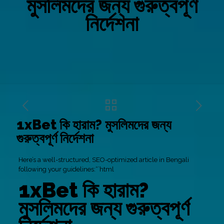
মুসলিমদের জন্য গুরুত্বপূর্ণ
নির্দেশনা
1xBet কি হারাম? মুসলিমদের জন্য
গুরুত্বপূর্ণ নির্দেশনা
Here’s a well-structured, SEO-optimized article in Bengali
following your guidelines:“`html
1xBet কি হারাম?
মুসলিমদের জন্য গুরুত্বপূর্ণ