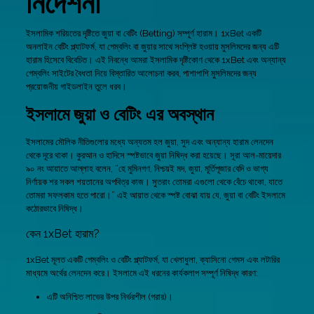
নির্দেশনা
ইসলামিক শরিয়তের দৃষ্টিতে জুয়া বা বেটিং (Betting) সম্পূর্ণ হারাম। 1xBet একটি
অনলাইন বেটিং প্ল্যাটফর্ম, যা গেম্বলিং বা জুয়ার সাথে সংশ্লিষ্ট হওয়ায় মুসলিমদের জন্য এটি
হারাম হিসেবে বিবেচিত। এই নিবন্ধে আমরা ইসলামিক দৃষ্টিকোণ থেকে 1xBet এবং অন্যান্য
গেম্বলিং সাইটের বৈধতা নিয়ে বিস্তারিত আলোচনা করব, পাশাপাশি মুসলিমদের জন্য
প্রয়োজনীয় গাইডলাইন তুলে ধরব।
ইসলামে জুয়া ও বেটিং এর অবস্থান
ইসলামের মৌলিক নীতিগুলোর মধ্যে অন্যতম হল জুয়া, সুদ এবং অন্যান্য হারাম লেনদেন
থেকে দূরে থাকা। কুরআন ও হাদিসে স্পষ্টভাবে জুয়া নিষিদ্ধ করা হয়েছে। সূরা আল-মায়েদার
৯০ নং আয়াতে আল্লাহ বলেন, “হে মুমিনগণ, নিশ্চয়ই মদ, জুয়া, মূর্তিপূজার বেদি ও ভাগ্য
নির্ণায়ক শর সকল শয়তানের অপবিত্র কাজ। সুতরাং তোমরা এগুলো থেকে বেঁচে থাকো, যাতে
তোমরা সফলকাম হতে পারো।” এই আয়াত থেকে স্পষ্ট বোঝা যায় যে, জুয়া বা বেটিং ইসলামে
কঠোরভাবে নিষিদ্ধ।
কেন 1xBet হারাম?
1xBet মূলত একটি গেম্বলিং ও বেটিং প্ল্যাটফর্ম, যা খেলাধুলা, ক্যাসিনো গেমস এবং লটারির
মাধ্যমে অর্থের লেনদেন করে। ইসলামে এই ধরনের কার্যকলাপ সম্পূর্ণ নিষিদ্ধ কারণ:
এটি অনিশ্চিত লাভের উপর নির্ভরশীল (গরার)।