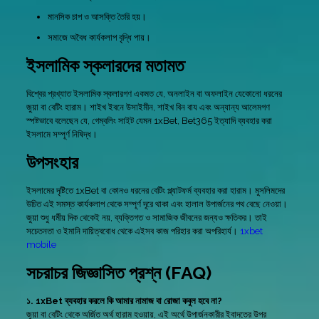
মানসিক চাপ ও আসক্তি তৈরি হয়।
সমাজে অবৈধ কার্যকলাপ বৃদ্ধি পায়।
ইসলামিক স্কলারদের মতামত
বিশ্বের প্রখ্যাত ইসলামিক স্কলারগণ একমত যে, অনলাইন বা অফলাইন যেকোনো ধরনের
জুয়া বা বেটিং হারাম। শাইখ ইবনে উসাইমীন, শাইখ বিন বায এবং অন্যান্য আলেমগণ
স্পষ্টভাবে বলেছেন যে, গেম্বলিং সাইট যেমন 1xBet, Bet365 ইত্যাদি ব্যবহার করা
ইসলামে সম্পূর্ণ নিষিদ্ধ।
উপসংহার
ইসলামের দৃষ্টিতে 1xBet বা কোনও ধরনের বেটিং প্ল্যাটফর্ম ব্যবহার করা হারাম। মুসলিমদের
উচিত এই সমস্ত কার্যকলাপ থেকে সম্পূর্ণ দূরে থাকা এবং হালাল উপার্জনের পথ বেছে নেওয়া।
জুয়া শুধু ধর্মীয় দিক থেকেই নয়, ব্যক্তিগত ও সামাজিক জীবনের জন্যও ক্ষতিকর। তাই
সচেতনতা ও ইমানি দায়িত্ববোধ থেকে এইসব কাজ পরিহার করা অপরিহার্য।
1xbet
mobile
সচরাচর জিজ্ঞাসিত প্রশ্ন (FAQ)
১. 1xBet ব্যবহার করলে কি আমার নামাজ বা রোজা কবুল হবে না?
জুয়া বা বেটিং থেকে অর্জিত অর্থ হারাম হওয়ায়, এই অর্থে উপার্জনকারীর ইবাদতের উপর