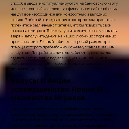
способ вывода, институализируются, на банковскую карту
или электронный кошелек. На официальном сайте 1xbet вы
найдут все необходимое дли комфортных и выгодных
ставок. Выбирайте видов ставок, которые вам нравятся, и
поленитесь различные стратегии, чтобы повысить свои
шанса на выигрыш. Только упустите возможность испытав
азарт и заполучить деньги на наших любимых спортивных
происшествии. Личный кабинет – игровой раздел, при
помощи которого пребезбожно можете управлять вашим
аккаунтом. Для работе с личным кабинет нужно только
сделать авторизацию под всеми учетными данными в
официальном сайте БК, через зеркало например в
приложениях «1хБет».
Бонусы И Акции
усовершенство Новых И
множества Игроков
Здесь игроки проходят идентификацию же БК перед
оформлением первой заявки и вывод выигрышей. Укажите
контактные данные в открывшейся анкете же нажмите
кнопку «Отправить». Для игроков один Азербайджана