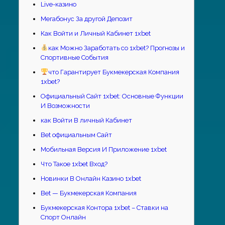
Live-казино
Мегабонус За другой Депозит
Как Войти и Личный Кабинет 1xbet
как Можно Заработать со 1xbet? Прогнозы и
Спортивные События
что Гарантирует Букмекерская Компания
1xbet?
Официальный Сайт 1xbet: Основные Функции
И Возможности
как Войти В личный Кабинет
Bet официальным Сайт
Мобильная Версия И Приложение 1xbet
Что Такое 1xbet Вход?
Новинки В Онлайн Казино 1xbet
Bet — Букмекерская Компания
Букмекерская Контора 1xbet – Ставки на
Спорт Онлайн