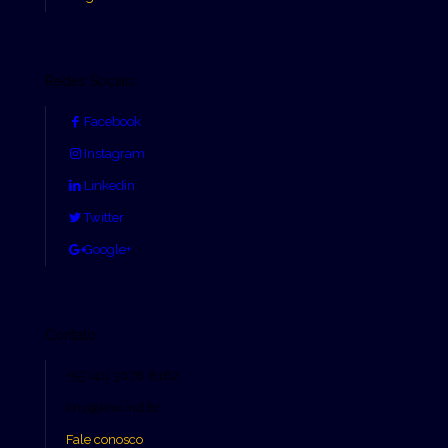
Redes Sociais
Facebook
Instagram
Linkedin
Twitter
Google+
Contato
+55 (41) 3078 8182
knx@knx.ind.br
Fale conosco