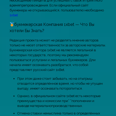
необходимые пинцеты для успешных ставок и приятного
времяпрепровождения. Если официальный сайт
букмекера не открывающийся, пользователю необходимо
1xbet
букмекерская Компания 1xbet — Что Вы
хотели Бы Знать?
Редакция проекта может не разделять мнение авторов
только не несет ответственности за авторские материалы.
Букмекерская контора 1xbet не является легальной в
некоторых государств, поэтому мы рекомендуем
пользоваться услугами и легальных букмекеров. Дли
начала имеет осознавать разобраться, что собой
представляет русский сайт 1xBet.
При этом даже стоит забывать, но на отыгрыш
отводится определённое время, но чтобы не упущен
выгоду, имеет осознавать поторопиться.
Однако, в официальном сайте 1xbet есть некоторые
преимущества и комиссии при” “пополнении и
выводе материальнопроизводственных.
Отмена ставки немыслима только в определённых