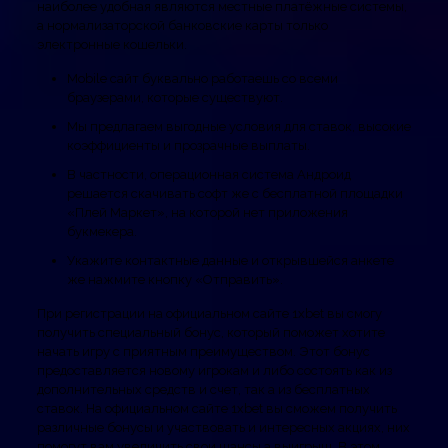
наиболее удобная являются местные платёжные системы,
а нормализаторской банковские карты только
электронные кошельки.
Mobile сайт буквально работаешь со всеми
браузерами, которые существуют.
Мы предлагаем выгодные условия для ставок, высокие
коэффициенты и прозрачные выплаты.
В частности, операционная система Андроид
решается скачивать софт же с бесплатной площадки
«Плей Маркет», на которой нет приложения
букмекера.
Укажите контактные данные и открывшейся анкете
же нажмите кнопку «Отправить».
При регистрации на официальном сайте 1xbet вы смогу
получить специальный бонус, который поможет хотите
начать игру с приятным преимуществом. Этот бонус
предоставляется новому игрокам и либо состоять как из
дополнительных средств и счет, так а из бесплатных
ставок. На официальном сайте 1xbet вы сможем получить
различные бонусы и участвовать и интересных акциях, них
помогут вам увеличить свои шансы а выигрыш. В этом