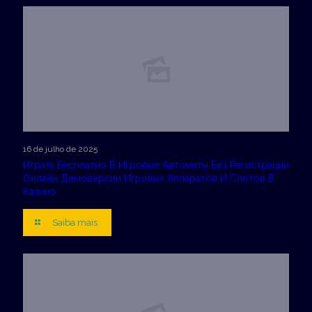
16 de julho de 2025
Играть Бесплатно В Игровые Автоматы Без Регистрации
Онлайн Демоверсии Игровых Аппаратов И Слотов В
Казино
Saiba mais