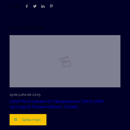
Share
Posts relacionados
19 de julho de 2025
1xbet Регистрация На Официальном Сайте 1хбет
прохода В Личный кабинет Онлайн
Saiba mais