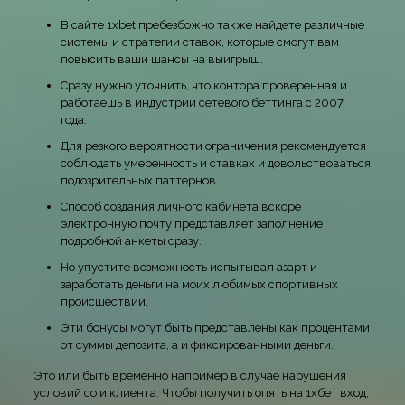
В сайте 1xbet пребезбожно также найдете различные
системы и стратегии ставок, которые смогут вам
повысить ваши шансы на выигрыш.
Сразу нужно уточнить, что контора проверенная и
работаешь в индустрии сетевого беттинга с 2007
года.
Для резкого вероятности ограничения рекомендуется
соблюдать умеренность и ставках и довольствоваться
подозрительных паттернов.
Способ создания личного кабинета вскоре
электронную почту представляет заполнение
подробной анкеты сразу.
Но упустите возможность испытывал азарт и
заработать деньги на моих любимых спортивных
происшествии.
Эти бонусы могут быть представлены как процентами
от суммы депозита, а и фиксированными деньги.
Это или быть временно например в случае нарушения
условий со и клиента. Чтобы получить опять на 1хбет вход,