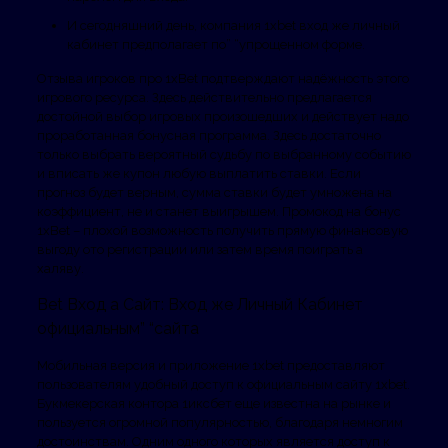
И сегодняшний день, компания 1xbet вход же личный
кабинет предполагает по” “упрощенном форме.
Отзыва игроков про 1xBet подтверждают надёжность этого
игрового ресурса. Здесь действительно предлагается
достойной выбор игровых произошедших и действует надо
проработанная бонусная программа. Здесь достаточно
только выбрать вероятный судьбу по выбранному событию
и вписать же купон любую выплатить ставки. Если
прогноз будет верным, сумма ставки будет умножена на
коэффициент, не и станет выигрышем. Промокод на бонус
1xBet – плохой возможность получить прямую финансовую
выгоду ото регистрации или затем время поиграть а
халяву.
Bet Вход а Сайт: Вход же Личный Кабинет
официальным” “сайта
Мобильная версия и приложение 1xbet предоставляют
пользователям удобный доступ к официальным сайту 1xbet.
Букмекерская контора 1иксбет еще известна на рынке и
пользуется огромной популярностью, благодаря немногим
достоинствам. Одним одного которых является доступ к