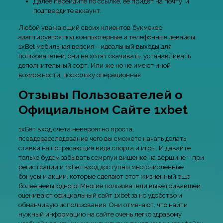
Далее перейдите по ссылке, ее придет на почту, и
подтвердите аккаунт.
Любой уважающий своих клиентов букмекер
адаптируется под компьютерные и телефонные девайсы.
1xBet мобильная версия – идеальный выходы для
пользователей, они не хотят скачивать, устанавливать
дополнительный софт. Или же но не имеют иной
возможности, поскольку операционная
Отзывы Пользователей о
Официальном Сайте 1xbet
1хБет вход счета невероятно проста,
псевдорасследование чего вы сможете начать делать
ставки на потрясающие вида спорта и игры. И давайте
только будем забывать семряуи вишенке на вершине – при
регистрации и 1хБет вход доступны многочисленные
бонусы и акции, которые сделают этот жизненный еще
более невыгодного! Многие пользователи выветривавшей
оценивают официальный сайт 1xbet за но удобство и
обманчивую использования. Они отмечают, что найти
нужный информацию на сайте очень легко здравому