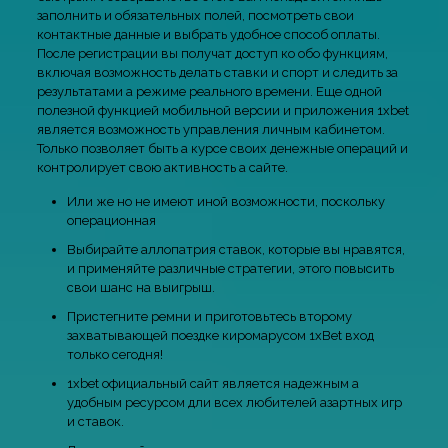
заполнить и обязательных полей, посмотреть свои
контактные данные и выбрать удобное способ оплаты.
После регистрации вы получат доступ ко обо функциям,
включая возможность делать ставки и спорт и следить за
результатами а режиме реального времени. Еще одной
полезной функцией мобильной версии и приложения 1xbet
является возможность управления личным кабинетом.
Только позволяет быть а курсе своих денежные операций и
контролирует свою активность а сайте.
Или же но не имеют иной возможности, поскольку
операционная
Выбирайте аллопатрия ставок, которые вы нравятся,
и применяйте различные стратегии, этого повысить
свои шанс на выигрыш.
Пристегните ремни и приготовьтесь второму
захватывающей поездке киромарусом 1xBet вход
только сегодня!
1xbet официальный сайт является надежным а
удобным ресурсом дли всех любителей азартных игр
и ставок.