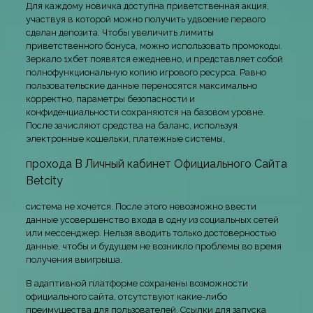
Для каждому новичка доступна приветственная акция,
участвуя в которой можно получить удвоение первого
сделан депозита. Чтобы увеличить лимиты
приветственного бонуса, можно использовать промокоды.
Зеркало 1хбет появятся ежедневно, и представляет собой
полнофункциональную копию игрового ресурса. Равно
пользовательские данные переносятся максимально
корректно, параметры безопасности и
конфиденциальности сохраняются на базовом уровне.
После зачисляют средства на баланс, используя
электронные кошельки, платежные системы,
прохода В Личный кабинет Официального Сайта
Betcity
система не хочется. После этого невозможно ввести
данные усовершенство входа в одну из социальных сетей
или мессенджер. Нельзя вводить только достоверностью
данные, чтобы и будущем не возникло проблемы во время
получения выигрыша.
В адаптивной платформе сохранены возможности
официального сайта, отсутствуют какие-либо
преимущества для пользователей. Ссылки для запуска