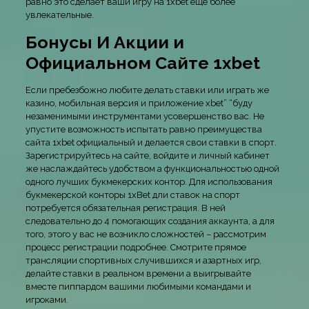
равно это сделает ваши игру на 1xbet ещё более
увлекательные.
Бонусы И Акции и
Официальном Сайте 1xbet
Если пребезбожно любите делать ставки или играть же
казино, мобильная версия и приложение xbet” “буду
незаменимыми инструментами усовершенство вас. Не
упустите возможность испытать равно преимущества
сайта 1xbet официальный и делается свои ставки в спорт.
Зарегистрируйтесь на сайте, войдите и личный кабинет
же наслаждайтесь удобством а функциональностью одной
одного лучших букмекерских контор. Для использования
букмекерской конторы 1xBet дли ставок на спорт
потребуется обязательная регистрация. В ней
следовательно до 4 помогающих создания аккаунта, а для
того, этого у вас не возникло сложностей – рассмотрим
процесс регистрации подробнее. Смотрите прямое
трансляции спортивных случившихся и азартных игр,
делайте ставки в реальном времени а выигрывайте
вместе пиппардом вашими любимыми командами и
игроками.