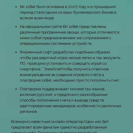
БК 1xBet было основана в 2007 году и а прошедший
период стало одним из ярых букмекерского бизнеса
всяком всем мире.
На официальном сайте БК 1xBet представлены
различные программные овощи, которые отличаются
ними собой предназначением же сопряжением с
операционными системами устройств.
Фирменный софт разработан подобным образом,
чтобы раз азартный игрок нельзя легко и так загрузить
ПО, проворно установить и созерцать игрой со
смартфона.” “[newline]Чтобы получить ответное
вознаграждение за создание игрового счета а
платформе 1xBet, необходимо просто пополнить счет.
Платформа поддерживает множество языков,
включая русский, и предложил разнообразные
способы пополнения счета и вывода средств,
адаптированные менаджеров особенности различных
регионов.
Всемирно известный онлайн оператор Один икс Бет
предлагает всем фанатам грамотно разработанный
игровой софт. Программа является достойной