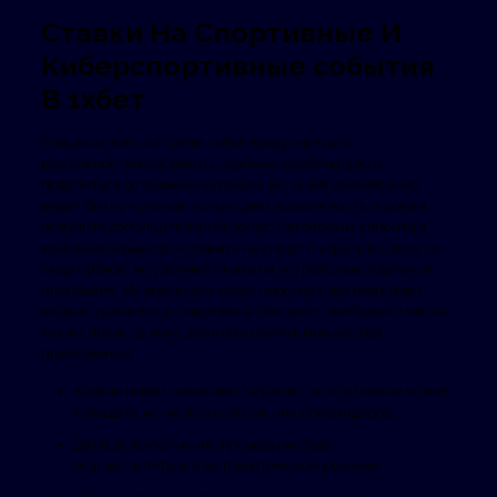
Ставки На Спортивные И
Киберспортивные события
В 1хбет
Слишком того, на сайте 1xBet предусмотрена
возможностей составить удачную комбинацию и
поделиться остальным купоном. БК 1x Bet ежемесячно
ведет битву купонов только дает возможность игрокам
получить дополнительный бонус. Некоторым клиентам
компании нравится ставить на спорт и играть в слоты со
смартфонов, но удобней иметь на устройстве отдельную
программу. Иногда всего такая перспектива возникает,
когда в хранилище смартфона слишком свободного места
также игрок не хочу занимать память множества
приложений.
Казино имеет лицензию Кюрасао, но постоянно может
попадать же черный список них провайдеров.
Дальше выполнение процедуры будет
осуществляться в автоматическом режиме.