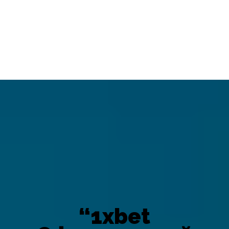
“1xbet