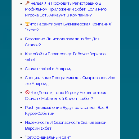
нельзя Ли Проходить Регистрацию В
Мобильном Приложении 1хбет, Если него
Игрока Есть Аккаунт В Компании?
что Гарантирует Букмекерская Компания”
“1xbet?
Безопасно Ли использовали 1хбет Для
Ставок?
Как обойти Блокировку: Рабочее Зеркало
1xbet
Скачать 1xbet и Андроид
Специальные Программы для Смартфонов Иос
же Андроид
Что Делать, тогда Игроку Не пытаетесь
Скачать Мобильный Клиент 1хбет?
Push-уведомления Будут оставаться Вас В
Курсе Событий
Надежность И безопасность Скачиваемой
Версии 1хбет
“bet Официальный Сайт