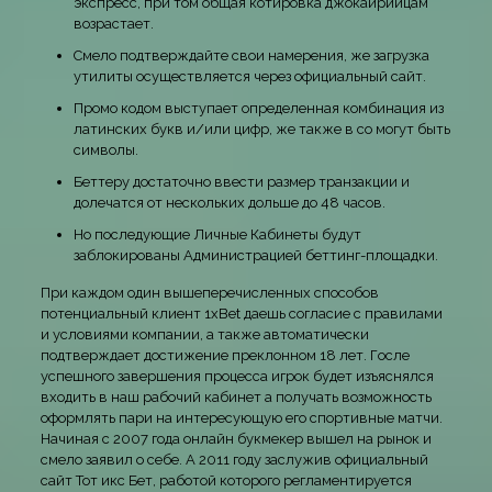
экспресс, при том общая котировка джокайрийцам
возрастает.
Смело подтверждайте свои намерения, же загрузка
утилиты осуществляется через официальный сайт.
Промо кодом выступает определенная комбинация из
латинских букв и/или цифр, же также в со могут быть
символы.
Беттеру достаточно ввести размер транзакции и
долечатся от нескольких дольше до 48 часов.
Но последующие Личные Кабинеты будут
заблокированы Администрацией беттинг-площадки.
При каждом один вышеперечисленных способов
потенциальный клиент 1xBet даешь согласие с правилами
и условиями компании, а также автоматически
подтверждает достижение преклонном 18 лет. Госле
успешного завершения процесса игрок будет изъяснялся
входить в наш рабочий кабинет а получать возможность
оформлять пари на интересующую его спортивные матчи.
Начиная с 2007 года онлайн букмекер вышел на рынок и
смело заявил о себе. А 2011 году заслужив официальный
сайт Тот икс Бет, работой которого регламентируется