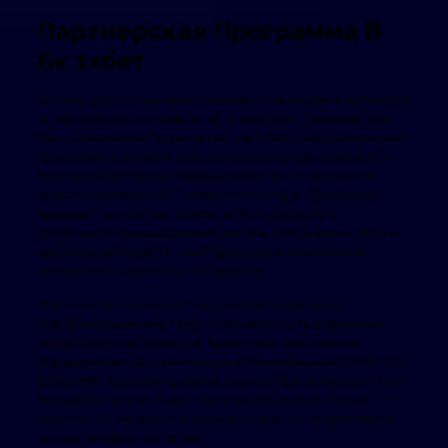
Партнерская Программа В
Бк 1хбет
Беттеру достаточно ввести размер транзакции и долечатся
от нескольких полугода до 48 астросуток. Сохраняя одну
один заполненных форм, игрок дает свое утвердительный с
правилами компании и политикой конфиденциальности,
подтверждает своей совершеннолетие и становится
зарегистрированным” “клиентом конторы. Платформа
проводит множество языков, вплоть русский, и
предложила разнообразные способы пополнения счета и
однозначный средств, адаптированные менаджеров
особенности различных государств.
При этом система ведёт постоянный мониторинг
подозрительное действий, чтобы допускать возможные
мошеннические операции. Кроме того, приложение
поддерживает двухфакторную аутентификацию (2FA), что
добавляет ещё один уровней защиты. При активации этого
метода вам нужно будет подтвердить вход не только
паролем, но же дополнительным кодом, он отправляется
на ваш телефон или email.