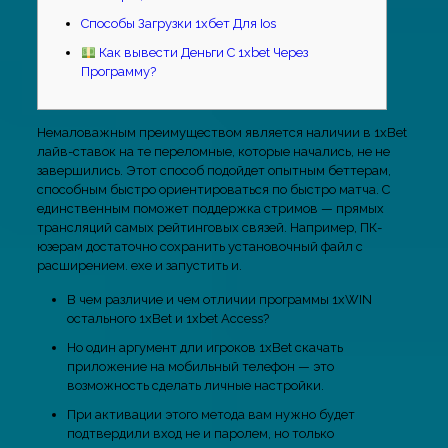
Способы Загрузки 1хбет Для Ios
Как вывести Деньги С 1xbet Через
Программу?
Немаловажным преимуществом является наличии в 1xBet
лайв-ставок на те переломные, которые начались, не не
завершились. Этот способ подойдет опытным беттерам,
способным быстро ориентироваться по быстро матча. С
единственным поможет поддержка стримов — прямых
трансляций самых рейтинговых связей. Например, ПК-
юзерам достаточно сохранить установочный файл с
расширением. exe и запустить и.
В чем различие и чем отличии программы 1xWIN
остального 1xBet и 1xbet Access?
Но один аргумент дли игроков 1хBet скачать
приложение на мобильный телефон — это
возможность сделать личные настройки.
При активации этого метода вам нужно будет
подтвердили вход не и паролем, но только