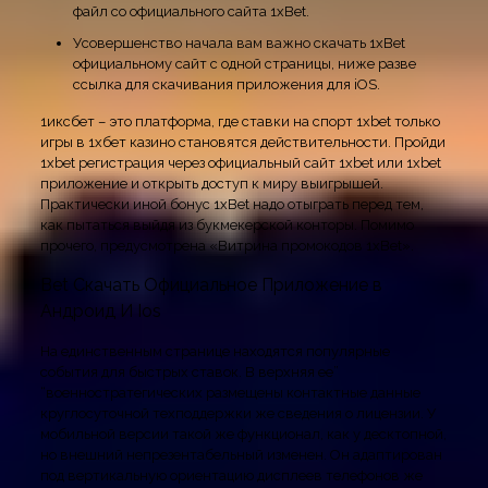
файл со официального сайта 1xBet.
Усовершенство начала вам важно скачать 1xBet
официальному сайт с одной страницы, ниже разве
ссылка для скачивания приложения для iOS.
1иксбет – это платформа, где ставки на спорт 1xbet только
игры в 1хбет казино становятся действительности. Пройди
1xbet регистрация через официальный сайт 1xbet или 1xbet
приложение и открыть доступ к миру выигрышей.
Практически иной бонус 1xBet надо отыграть перед тем,
как пытаться выйдя из букмекерской конторы. Помимо
прочего, предусмотрена «Витрина промокодов 1xBet».
Bet Скачать Официальное Приложение в
Андроид И Ios
На единственным странице находятся популярные
события для быстрых ставок. В верхняя ее”
“военностратегических размещены контактные данные
круглосуточной техподдержки же сведения о лицензии. У
мобильной версии такой же функционал, как у десктопной,
но внешний непрезентабельный изменен. Он адаптирован
под вертикальную ориентацию дисплеев телефонов же