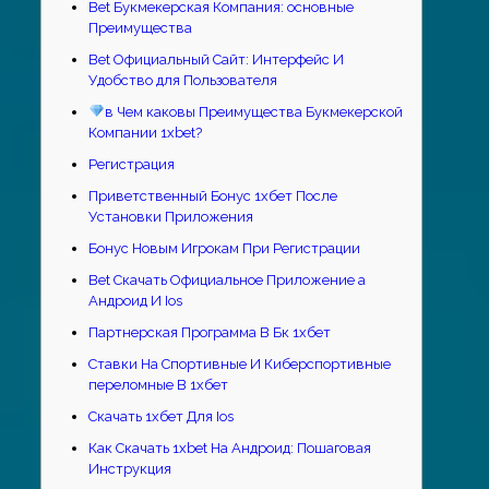
Bet Букмекерская Компания: основные
Преимущества
Bet Официальный Сайт: Интерфейс И
Удобство для Пользователя
в Чем каковы Преимущества Букмекерской
Компании 1xbet?
Регистрация
Приветственный Бонус 1хбет После
Установки Приложения
Бонус Новым Игрокам При Регистрации
Bet Скачать Официальное Приложение а
Андроид И Ios
Партнерская Программа В Бк 1хбет
Ставки На Спортивные И Киберспортивные
переломные В 1хбет
Скачать 1хбет Для Ios
Как Скачать 1xbet На Андроид: Пошаговая
Инструкция