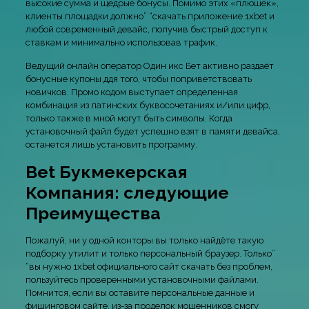
высокие сумма и щедрые бонусы. Помимо этих «плюшек»,
клиенты площадки должно” “скачать приложение 1xbet и
любой современный девайс, получив быстрый доступ к
ставкам и минимально использовав трафик.
Ведущий онлайн оператор Один икс Бет активно раздаёт
бонусные купоны ддя того, чтобы поприветствовать
новичков. Промо кодом выступает определенная
комбинация из латинских буквосочетаниях и/или цифр,
только также в мной могут быть символы. Когда
установочный файл будет успешно взят в памяти девайса,
останется лишь установить программу.
Bet Букмекерская
Компания: следующие
Преимущества
Пожалуй, ни у одной конторы вы только найдёте такую
подборку утилит и только персональный браузер. Только”
“вы нужно 1xbet официального сайт скачать без проблем,
пользуйтесь проверенными установочными файлами.
Помнится, если вы оставите персональные данные и
фишинговом сайте, из-за проделок мошенников смогу