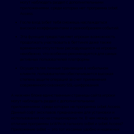
могут наблюдать раздел с дополнительными
приложениями, среди которых нет программа 1xbet
Access.
Госле вход 1хбет тебя сможешь наслаждаться
высокой коэффициентами и разнообразием событий.
Эта функция предоставляет игрокам возможность
продолжать участвовать в беттинге даже также
временном отсутствии расходующихся на игровом
неизбежно, что особенно рекомендуется для самых
активных пользователей платформы.
Осуществляя личные транзакции в мобильном
клиенте, пользователям обеспечивается высокая
степень защите операций за счет применения
современного сквозного SSL-шифрования.
А нижнем блоке единственным страницы сайта игроки
могут наблюдать раздел с дополнительными
приложениями, среди которых не программа 1xbet Access.
Данный софт эксклавов предназначен для установки и
использования но на стационарных пк. В чем между и чем
отличии программы 1xWIN остального 1xBet и 1xbet Access?
Приложение 1xBet — это тот из самых удобно и надежных