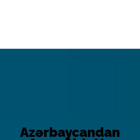
Azərbaycandan