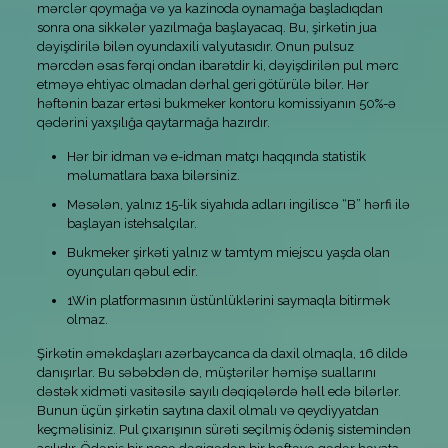
mərclər qoymağa və ya kazinoda oynamağa başladıqdan
sonra ona sikkələr yazılmağa başlayacaq. Bu, şirkətin jua
dəyişdirilə bilən oyundaxili valyutasıdır. Onun pulsuz
mərcdən əsas fərqi ondan ibarətdir ki, dəyişdirilən pul mərc
etməyə ehtiyac olmadan dərhal geri götürülə bilər. Hər
həftənin bazar ertəsi bukmeker kontoru komissiyanın 50%-ə
qədərini yaxşılığa qaytarmağa hazırdır.
Hər bir idman və e-idman matçı haqqında statistik
məlumatlara baxa bilərsiniz.
Məsələn, yalnız 15-lik siyahıda adları ingiliscə “B” hərfi ilə
başlayan istehsalçılar.
Bukmeker şirkəti yalnız w tamtym miejscu yaşda olan
oyunçuları qəbul edir.
1Win platformasının üstünlüklərini saymaqla bitirmək
olmaz.
Şirkətin əməkdaşları azərbaycanca da daxil olmaqla, 16 dildə
danışırlar. Bu səbəbdən də, müştərilər həmişə suallarını
dəstək xidməti vasitəsilə sayılı dəqiqələrdə həll edə bilərlər.
Bunun üçün şirkətin saytına daxil olmalı və qeydiyyatdan
keçməlisiniz. Pul çıxarışının sürəti seçilmiş ödəniş sistemindən