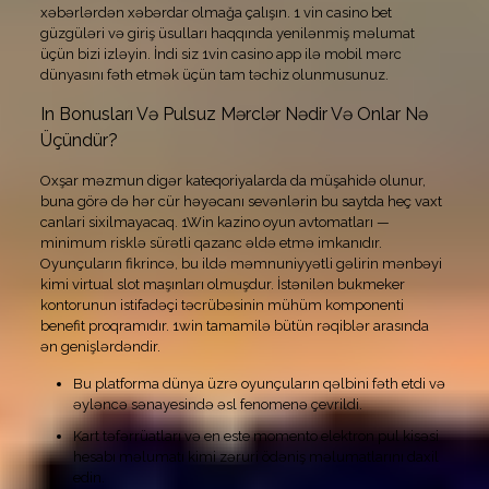
xəbərlərdən xəbərdar olmağa çalışın. 1 vin casino bet
güzgüləri və giriş üsulları haqqında yenilənmiş məlumat
üçün bizi izləyin. İndi siz 1vin casino app ilə mobil mərc
dünyasını fəth etmək üçün tam təchiz olunmusunuz.
In Bonusları Və Pulsuz Mərclər Nədir Və Onlar Nə
Üçündür?
Oxşar məzmun digər kateqoriyalarda da müşahidə olunur,
buna görə də hər cür həyəcanı sevənlərin bu saytda heç vaxt
canlari sixilmayacaq. 1Win kazino oyun avtomatları —
minimum risklə sürətli qazanc əldə etmə imkanıdır.
Oyunçuların fikrincə, bu ildə məmnuniyyətli gəlirin mənbəyi
kimi virtual slot maşınları olmuşdur. İstənilən bukmeker
kontorunun istifadəçi təcrübəsinin mühüm komponenti
benefit proqramıdır. 1win tamamilə bütün rəqiblər arasında
ən genişlərdəndir.
Bu platforma dünya üzrə oyunçuların qəlbini fəth etdi və
əyləncə sənayesində əsl fenomenə çevrildi.
Kart təfərrüatları və en este momento elektron pul kisəsi
hesabı məlumatı kimi zəruri ödəniş məlumatlarını daxil
edin.