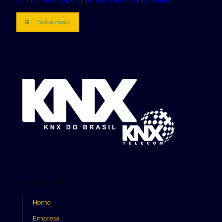
An informed Type of Do it to have Mental health
Saiba mais
Mapa do site
Home
Empresa