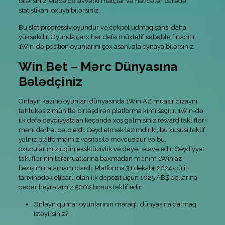
bilərsiniz, eləcə də əvvəlki matçlar və nəticələr barədə
statistikanı oxuya bilərsiniz.
Bu slot proqressiv oyundur və cekpot udmaq şansı daha
yüksəkdir. Oyunda çarx hər dəfə müxtəlif səbəblə fırladılır.
1Win-də position oyunlarını çox asanlıqla oynaya bilərsiniz.
Win Bet – Mərc Dünyasına
Bələdçiniz
Onlayn kazino oyunları dünyasında 1Win AZ müasir dizaynı
təhlükəsiz mühitlə birləşdirən platforma kimi seçilir. 1Win-də
ilk dəfə qeydiyyatdan keçəndə xoş gəlmisiniz reward təklifləri
məni dərhal cəlb etdi. Qeyd etmək lazımdır ki, bu xüsusi təklif
yalnız platformamız vasitəsilə mövcuddur və bu,
oxucularımız üçün eksklüzivlik və dəyər əlavə edir. Qeydiyyat
təkliflərinin təfərrüatlarına baxmadan mənim 1Win az
baxışım natamam olardı. Platforma 31 dekabr 2024-cü il
tarixinədək etibarlı olan ilk depozit üçün 1025 ABŞ dollarına
qədər heyrətamiz 500% bonus təklif edir.
Onlayn qumar oyunlarının maraqlı dünyasına dalmaq
istəyirsiniz?