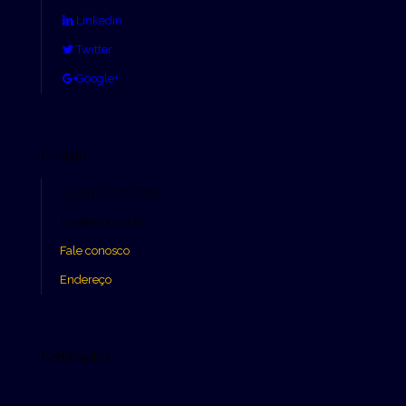
Linkedin
Twitter
Google+
Contato
+55 (41) 3078 8182
knx@knx.ind.br
Fale conosco
Endereço
Certificados