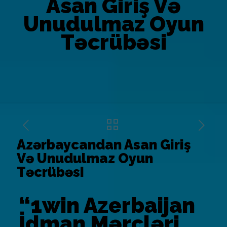
Asan Giriş Və
Unudulmaz Oyun
Təcrübəsi
Azərbaycandan Asan Giriş
Və Unudulmaz Oyun
Təcrübəsi
“1win Azerbaijan
İdman Mərcləri