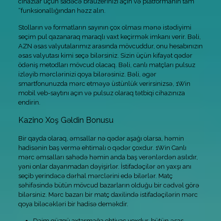
cihazlar üçün sadəcə brauzerinizi açın və platformanın tam”
“funksionallığından həzz alın.
Stolların və formatların sayının çox olması mənə istədiyimi
seçim pul qazanaraq maraqlı vaxt keçirmək imkanı verir. Bəli,
AZN əsas valyutalarımız arasında mövcuddur, onu hesabınızın
əsas valyutası kimi seçə bilərsiniz. Sizin üçün kifayət qədər
ödəniş metodları mövcud olacaq. Bəli, canlı matçları pulsuz
izləyib mərclərinizi qoya bilərəsiniz. Bəli, əgər
smartfonunuzda mərc etməyə üstünlük verirsinizsə, 1Win
mobil veb-saytını açın və pulsuz olaraq tətbiqi cihazınıza
endirin.
Kazino Xoş Gəldin Bonusu
Bir qayda olaraq, əmsallar nə qədər aşağı olarsa, həmin
hadisənin baş vermə ehtimalı o qədər çoxdur. 1Win Canlı
mərc əmsalları sahədə həmin anda baş verənlərdən asılıdır,
yəni onlar dayanmadan dəyişirlər. İstifadəçilər ən yaxşı anı
seçib yerindəcə dərhal mərclərini edə bilərlər. Matç
səhifəsində bütün mövcud bazarların olduğu bir cədvəl görə
bilərsiniz. Mərc bazarı bir matç daxilində istifadəçilərin mərc
qoya biləcəkləri bir hadisə deməkdir.
Daim güzgü axtarmağa ehtiyac yoxdur, bütün əsas