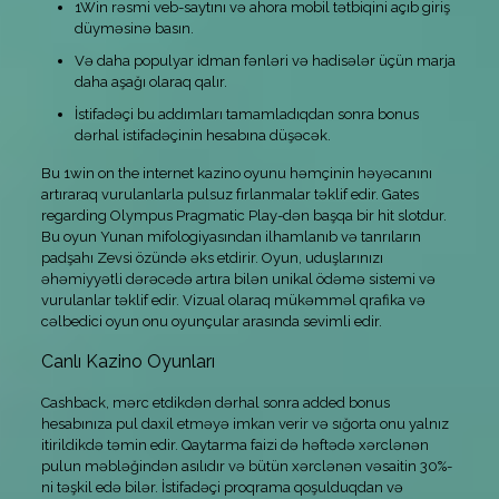
1Win rəsmi veb-saytını və ahora mobil tətbiqini açıb giriş
düyməsinə basın.
Və daha populyar idman fənləri və hadisələr üçün marja
daha aşağı olaraq qalır.
İstifadəçi bu addımları tamamladıqdan sonra bonus
dərhal istifadəçinin hesabına düşəcək.
Bu 1win on the internet kazino oyunu həmçinin həyəcanını
artıraraq vurulanlarla pulsuz fırlanmalar təklif edir. Gates
regarding Olympus Pragmatic Play-dən başqa bir hit slotdur.
Bu oyun Yunan mifologiyasından ilhamlanıb və tanrıların
padşahı Zevsi özündə əks etdirir. Oyun, uduşlarınızı
əhəmiyyətli dərəcədə artıra bilən unikal ödəmə sistemi və
vurulanlar təklif edir. Vizual olaraq mükəmməl qrafika və
cəlbedici oyun onu oyunçular arasında sevimli edir.
Canlı Kazino Oyunları
Cashback, mərc etdikdən dərhal sonra added bonus
hesabınıza pul daxil etməyə imkan verir və sığorta onu yalnız
itirildikdə təmin edir. Qaytarma faizi də həftədə xərclənən
pulun məbləğindən asılıdır və bütün xərclənən vəsaitin 30%-
ni təşkil edə bilər. İstifadəçi proqrama qoşulduqdan və