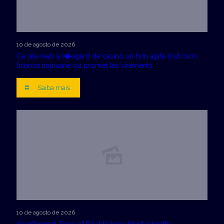
10 de agosto de 2026
Ce site web a l�egard de casino un brin agite tout mon
licence anjouane ou promet les virements
Saiba mais
10 de agosto de 2026