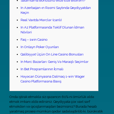
Salamlama Bonusunu Əldə Edə Bilərəm?
In Azerbaijan-ın Rəsmi Saytında Qeydiyyatdan
Keçin
Real Vaxtda Mərclər (canlı)
In Az Platformasında Təklif Olunan İdman
Növləri
Faq – 1win Casino
In Onlayn Poker Oyunları
Qalibiyyət Üçün On Line Casino Bonusları
In Mərc Bazarları: Geniş Və Maraqlı Seçimlər
In Bet Proqramlarının İcmalı
Həyəcan Dünyasına Dalmaq 1-win Wager
Casino Platformasına Baxış
Onda iştirak etməklə siz qazancın 60%-ni ömürlük əldə
etmək imkanı əldə edirsiniz. Qeydiyyata çox vaxt sərf
etməkdən və qıcıqlanmaqdan bezmisiniz? Burada hesab
yaratmaq prosesi mümkün qədər sadələşdirilib ki, bürokratik