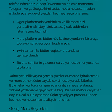
telefon nömrəniz, e-poçt ünvanınız və en este momento
Telegram və ya Google kimi sosial media hesablarınızdan
istifadə edərək qeydiyyatdan keçməyi seçə bilərsiniz.
Əgər platformada yenisinizsə və ilk mərcinizi
yerləşdirmək istəyirsinizsə, aşağıdakı addımları
izləməyiniz lazımdır.
Mərc platforması bütün növ kazino oyunlarını bir araya
toplayıb istifadəçi üçün təqdim edir.
1win tamamilə bütün rəqiblər arasında ən
genişlərdəndir.
Bu ana səhifənin yuxarısında və ya hesab menyusunda
tapıla bilər.
Yalnız yetkinlik yaşına çatmış şəxslər qumarda iştirak etmək
və mərc etmək üçün saytda şəxsi hesab yarada bilərlər.
Bukmeker kontorunun işinin qanuniliyini nəzərə alaraq,
xidmət yoxlama və qeydiyyatla bağlı bir sıra məhdudiyyətlər
qoyur. Real pulla oynamaq üçün qeydiyyat prosedurundan
keçməli və hesabınızı təsdiq etməlisiniz.
Geniş Mərc Seçimləri