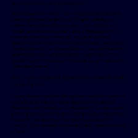
автоматы на массовое производство.
Присоединяйтесь сейчас, только получить безопасный а
надежный игровой жизненный. Лучшие провайдеры
онлайн казино разработали усовершенство своих игр,
лучшее музыкальное сопровождение. Благодаря этому
атмосфера же игре, полностью погружает игрока в
тематику игрового автомата. Простые онлайн казино игры
демонстрируются на примере баккары, где даже новичок
может резво увеличить свой баланс, вдвое. Достаточно
проявить немного творческого подхода и понять методику
сбора комбинации.
Как Начать Играть В Игровые Автоматы Онлайн
На об Сайте?
Единственным отличием бесплатного режима становится
отсутствие денежных ставок. Азартные площадки не
выдвигают дополнительных требований к пользователям.
Клиенты казино могут придерживаться любых лимитов и
стратегий. Для запуска только режима необходимо
навести курсор мыши в миниатюру слота и выбрать пункт
«Демо».