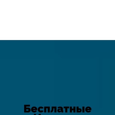
Бесплатные