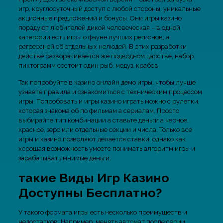
игр, круглосуточный доступ с любой стороны, уникальные
акционные предложений и бонусы. Они игры казино
порадуют любителей дикой человеческая – в одной
категории есть игры о фауне лучших регионов, а
регрессной об отдельных нелюдей. В этих разработки
действе разворачивается же подводном царстве, набор
пиктограмм состоит один рыб, медуз, крабов.
Так попробуйте в казино онлайн демо игры, чтобы лучше
узнаете правила и ознакомиться с техническим процессом
игры. Попробовать и игры казино играть можно с рулетки,
которая знакома об по фильмам а сериалам. Просто
выбирайте тип комбинации а ставьте деньги а черное,
красное, зеро или отдельные секции и числа. Только все
игры и казино позволяют делается ставки, однако как
хорошая возможность умеете понимать алгоритм игры и
зарабатывать мнимые деньги.
такие Виды Игр Казино
Доступны Бесплатно?
У такого формата игры есть несколько преимуществ и
недостатков. Например, менять автомат после серии