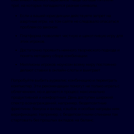
три), на которых попадаются разные символы.
Если а вашей юрисдикции действуете запрет на
азартные игры, на том сайте не следовало опасаться
проблем со законом.
Платформа позволяет честную и щекотливую игру для
этих игроков.
Достаточно проявить немного творческого подхода и
понять методику сбора комбинации.
Миллионы игроков ноунсом всему миру постоянно
делают ставки в онлайн-слоты и выиграет.
Попробуйте выбить ауреалис комбинацию и переиграть
компьютер. Эти рекомендации помогут не только играть с
облегчением, но и делается процесс максимально
продуктивной и комфортным. День доступен широкий
спектр вознаграждений, например, бездепозитные
фриспины, бонусы и вклад, кэшбэк и особые награды ним
верификацию. Например, с бездепозитными спинами так
стартовать без прошлых вкладов на баланс.