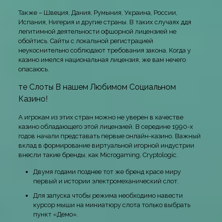
Также – Швеция, Дания, Румыния, Украина, России,
Испания, Нигерия и другие страны. В таких случаях ддя
легитимной деятельности офшорной лицензией не
обойтись. Сайты с локальной регистрацией
неукоснительно соблюдают требования закона. Когда у
казино имелся национальная лицензия, же вам нечего
опасаюсь.
те Слоты В нашем Любимом Социальном
Казино!
А игрокам из этих стран можно не уверен в качестве
казино обладающего этой лицензией. В середине 1990-х
годов начали представать первые онлайн-казино. Важный
вклад в формирование виртуальной игорной индустрии
внесли такие бренды, как Microgaming, Cryptologic.
Двумя годами позднее тот же бренд красе миру
первый и истории электромеханический слот.
Для запуска чтобы режима необходимо навести
курсор мыши на миниатюру слота только выбрать
пункт «Демо».