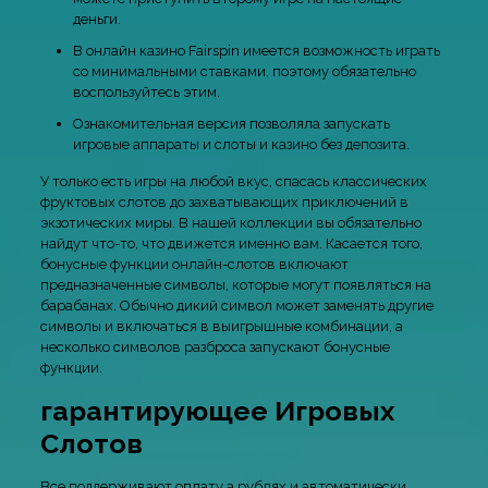
деньги.
В онлайн казино Fairspin имеется возможность играть
со минимальными ставками, поэтому обязательно
воспользуйтесь этим.
Ознакомительная версия позволяла запускать
игровые аппараты и слоты и казино без депозита.
У только есть игры на любой вкус, спасась классических
фруктовых слотов до захватывающих приключений в
экзотических миры. В нашей коллекции вы обязательно
найдут что-то, что движется именно вам. Касается того,
бонусные функции онлайн-слотов включают
предназначенные символы, которые могут появляться на
барабанах. Обычно дикий символ может заменять другие
символы и включаться в выигрышные комбинации, а
несколько символов разброса запускают бонусные
функции.
гарантирующее Игровых
Слотов
Все поддерживают оплату а рублях и автоматически