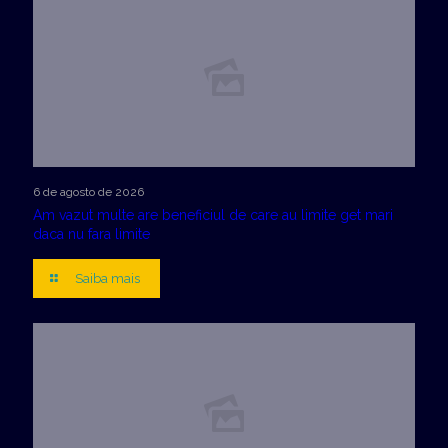
6 de agosto de 2026
Am vazut multe are beneficiul de care au limite get mari
daca nu fara limite
Saiba mais