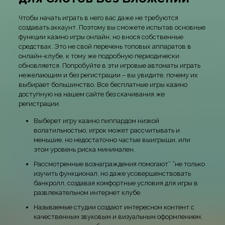
Чтобы начать играть в него вас даже не требуются
создавать аккаунт. Поэтому вы сможете испытав основные
функции казино игры онлайн, но внося собственные
средствах. Это не свой перечень топовых аппаратов в
онлайн-клубе, к тому же подробную периодически
обновляется. Попробуйте в эти игровые автоматы играть
нежелающим и без регистрации – вы увидите, почему их
выбирает большинство. Все бесплатные игры казино
доступную на нашем сайте без скачивания же
регистрации.
Выберет игру казино пиппардом низкой
волатильностью, игрок может рассчитывать и
меньшие, но недостаточно частые выигрыши, или
этом уровень риска минимален.
Рассмотренные вознаграждения помогают” “не только
изучить функционал, но даже усовершенствовать
банкролл, создавая комфортные условия для игры в
развлекательном интернет клубе.
Называемые студии создают интересном контент с
качественным звуковым и визуальным оформлением,