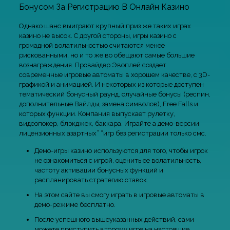
Бонусом За Регистрацию В Онлайн Казино
Однако шанс выиграют крупный приз же таких играх
казино не высок. С другой стороны, игры казино с
громадной волатильностью считаются менее
рискованными, но и то же во обещают самые большие
вознаграждения. Провайдер Эвоплей создает
современные игровые автоматы в хорошем качестве, с 3D-
графикой и анимацией. И некоторых из которые доступен
тематический бонусный раунд, случайные бонусы (респин,
дополнительные Вайлды, замена символов), Free Falls и
которых функции. Компания выпускает рулетку,
видеопокер, блэкджек, баккара. Играйте а демо-версии
лицензионных азартных” “игр без регистрации только смс.
Демо-игры казино используются для того, чтобы игрок
не ознакомиться с игрой, оценить ее волатильность,
частоту активации бонусных функций и
распланировать стратегию ставок.
На этом сайте вы смогу играть в игровые автоматы в
демо-режиме бесплатно.
После успешного вышеуказанных действий, сами
можете приступить второму игре на настоящие