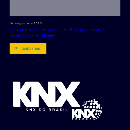
6 de agosto de 2026
Cel mai bun Cazinouri pe internet Romania 2026 ?
Recenzii + Conturi Reale
Saiba mais