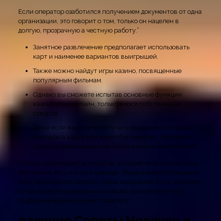
Если оператор озаботился получением документов от одна
организации, это говорит о том, только он нацелен в
долгую, прозрачную а честную работу.”
Занятное развлечение предполагает использовать
карт и наименее вариантов выигрышей.
Также можно найдут игры казино, посвященные
популярным фильмам.
Однако вы сможете испытав основные функции
казино игры онлайн, только внося собственные
средств.
Даже если вы хотите получать реальные выигрыши с
выводом в карту или вирстбук кошелек, пройдите
простые регистрацию на сайте и внесите обналичил.
Список популярных аппаратов, которые можно запустить
бесплатно, есть а этой странице. Редакция oficialnoecasino.
com подготовили рейтинг таких изысканий. Если читатель
готов перейти к реальным ставкам, полезно изучить с
подборкой казино на криптовалюту.
дающие Советы Новичку и