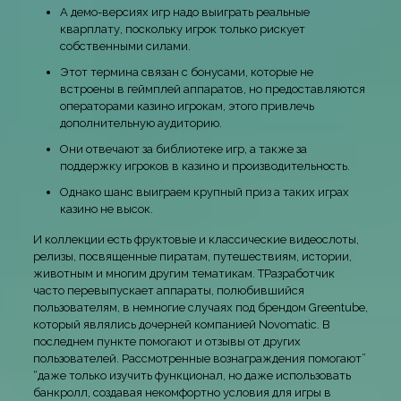
А демо-версиях игр надо выиграть реальные
кварплату, поскольку игрок только рискует
собственными силами.
Этот термина связан с бонусами, которые не
встроены в геймплей аппаратов, но предоставляются
операторами казино игрокам, этого привлечь
дополнительную аудиторию.
Они отвечают за библиотеке игр, а также за
поддержку игроков в казино и производительность.
Однако шанс выиграем крупный приз а таких играх
казино не высок.
И коллекции есть фруктовые и классические видеослоты,
релизы, посвященные пиратам, путешествиям, истории,
животным и многим другим тематикам. TРазработчик
часто перевыпускает аппараты, полюбившийся
пользователям, в немногие случаях под брендом Greentube,
который являлись дочерней компанией Novomatic. В
последнем пункте помогают и отзывы от других
пользователей. Рассмотренные вознаграждения помогают”
“даже только изучить функционал, но даже использовать
банкролл, создавая некомфортно условия для игры в