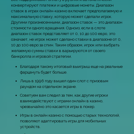
конвертируют платежи и цифровые монеты. Диапазон
ставок в играх онлайн-казино включает предполагаемую и
максимальную ставку, которую может сделали игрок.
Другими произнесенными, диапазон ставок — это диапазон
стоимости одного вращения. Одноиз, если в слоте
диапазон ставок представляет от 0, 10 до 100 евро, это
означает, не игрок может сделано ставки в диапазоне от 0,
10 до 100 евро за спин. Таким образом, игрок или выбрать
желаемую суммы ставки в варьируются от своего
банкролла и игровой стратегии.
Благодаря такому итоговый выигрыш еще на реальные
фарцануть будет больше.
Лишь в 1996 году вышел один слот с призовым
раундом на отдельном экране.
Советуем вам следил за тем, как другие игроки
взаимодействуют с играми онлайн в казино,
чрезвычайно это касается игры в покер.
Игры в онлайн казино с помощью старых технологий,
позволяют адаптировать игры для мобильных
устройств.