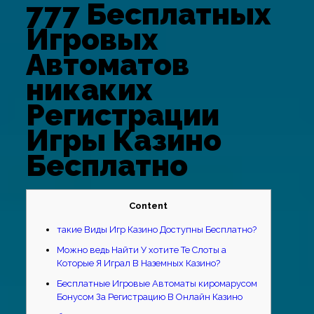
777 Бесплатных
Игровых
Автоматов
никаких
Регистрации
Игры Казино
Бесплатно
Content
такие Виды Игр Казино Доступны Бесплатно?
Можно ведь Найти У хотите Те Слоты а
Которые Я Играл В Наземных Казино?
Бесплатные Игровые Автоматы киромарусом
Бонусом За Регистрацию В Онлайн Казино