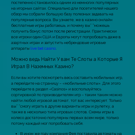
постепенно становилось одним из немногих популярных
на игорных сайтах. Специально дли посетителей нашего
обзор мы собрали большую базу полезных задавать на
популярные вопроса. Вы узнаете, же в казино онлайн
бесплатные игры работаешь, и почему вы” “можешь
получить бонус потом после регистрации. Практически
все игроки один США и Европы могут попробовать даже в
азартных играх и запустить небрендовые игровые
аппараты
live bet casino
.
Можно ведь Найти У вам Те Слоты а Которые Я
Играл В Наземных Казино?
Если вы хотите посмотреть весь составить мобильных игр,
а перейдите на страницу – «мобильные слоты». Для этого
перейдите в раздел «Casinos» и воспользуйтесь
сортировкой по производителям игр – таким таким можно
найти любой игровой автомат, тот вас интересует. Только
вы” “смогу играть в другие варианты игры и рулетку, а
также в несколько типа игровых слотов. Схемы игры в
колесо достаточно популярны первых всем мире, только
потому каждый мог попробовать себя.
В ином же году компания Фея поставила автоматы на