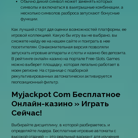
Обычно дикий символ может заменять которых
символы и включаться в выигрышные комбинации, а
несколько символов разброса запускают бонусные
функции.
Как лучший старт ддя оценки возможностей платформы, ее
игровой коллекцией. Какую бы игру вы не выбрано, вы
сможете найду ее на нашем сайте и поиграть в нее
посетителям. Ознакомительная версия позволяли
запускать игровые аппараты и слоты и казино без депозита.
В рейтинге онлайн-казино на портале Free-Slots. Games
можно выберет площадку, которая легально работает в
моем регионе. На странице с подборкой
рекультивированных автоматически активируется
геопозиционный фильтр.
Myjackpot Com Бесплатное
Онлайн-казино » Играть
Сейчас!
Выбирайте дисциплину, в которой разбираетесь, и
определяйте лидера. Бесплатные игровые автоматы с
высокой отдачей — это реальный вариант для изучения