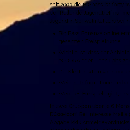
seit 2003 die BIGbass ist forty f
der Rollende Jugendtreff nunmeh
Jugend in Schwalmtal darüber h
Big Bass Bonanza online erm
gesamten Freispielrunde.
Wichtig ist, dass der Anbiet
eCOGRA oder iTech Labs zertif
Die Kletteraktion kann nur u
Weitere Informationen erhal
Wenn es Freispiele gibt, ers
In zwei Gruppen über je 6 Mens
Düsseldorf. Bei Interesse Mail 
Abgabe kklk Anmeldevordrucks