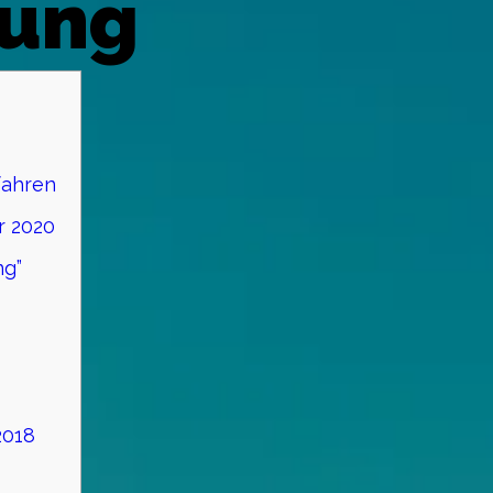
ung
fahren
r 2020
ng”
2018