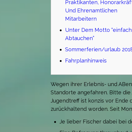
Praktikanten, Honorarkräf
Und Ehrenamtlichen
Mitarbeitern
Unter Dem Motto “einfach
Abtauchen”
Sommerferien/urlaub 201
Fahrplanhinweis
Wegen ihrer Erlebnis- und ABen
Standorte angefahren. Bitte d
Jugendtreff ist konzis vor End
zurückhaltend worden. Seit Mon
Je lieber Fischer dabei bei d