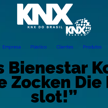
Empresa
Plástico
Clientes
Produtos
s Bienestar K
e Zocken Die 
slot!”