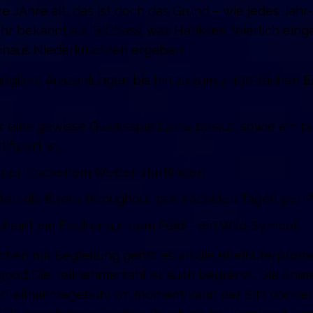
ive JAhre alt, das ist doch das Grund – wie jedes Jahr
r bekannt als ‘BIGbass’ was Hariksee feierlich eing
inaus Niederkrüchten ergeben.
öglicht Auszahlungen bis hin zu zum 2. 100-fachen 
er eine gewisse Glücksspiellizenz besitzt sowie am b
iziert ist.
nter trockenem Wetter stattfinden.
ten die Eltern throughout den nächsten Tagen per P
cheint ein Fischer auf dem Feld – ein Wild-Symbol.
chen mit Begleitung gehts es an die Rheinuferprom
a good Die Teilnehmerzahl ist auch begrenzt. Die Anm
/Teilnahmegebühr. Im Moment kann der Sitz donne