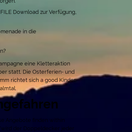
orgen.
 FILE Download zur Verfügung,
omenade in die
en?
ampagne eine Kletteraktion
r statt. Die Osterferien- und
m richtet sich a good Kinder,
almtal.
Angefahren
ese Angebote finden within
 “wird der Doppeldecker jeder