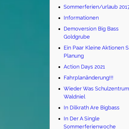
Sommerferien/urlaub 201
Informationen
Demoversion Big Bass
Goldgrube
Ein Paar Kleine Aktionen S
Planung
Action Days 2021
Fahrplanänderung!!!
Wieder Was Schulzentrum
Waldniel
In Dilkrath Are Bigbass
In Der A Single
Sommerferienwoche