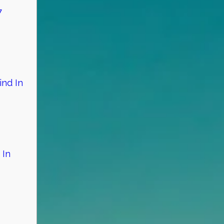
7
ind In
 In