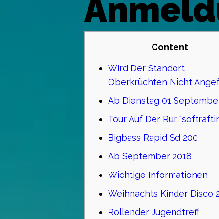
Anmeld
Content
Wird Der Standort
Oberkrüchten Nicht Ange
Ab Dienstag 01 Septembe
Tour Auf Der Rur “softrafti
Bigbass Rapid Sd 200
Ab September 2018
Wichtige Informationen
Weihnachts Kinder Disco 
Rollender Jugendtreff