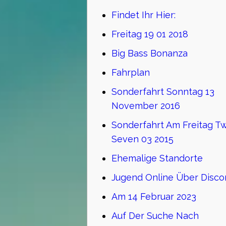
Findet Ihr Hier:
Freitag 19 01 2018
Big Bass Bonanza
Fahrplan
Sonderfahrt Sonntag 13
November 2016
Sonderfahrt Am Freitag T
Seven 03 2015
Ehemalige Standorte
Jugend Online Über Disco
Am 14 Februar 2023
Auf Der Suche Nach