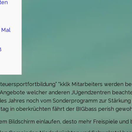
ten
 Mal
8
teuersportfortbildung” “kklk Mitarbeiters werden b
ie Angebote welcher anderen JUgendzentren beachte
e des Jahres noch vom Sonderprogramm zur Stärkung
tag in oberkrüchten fährt der BIGbass perish gewo
em Bildschirm einlaufen, desto mehr Freispiele und bi