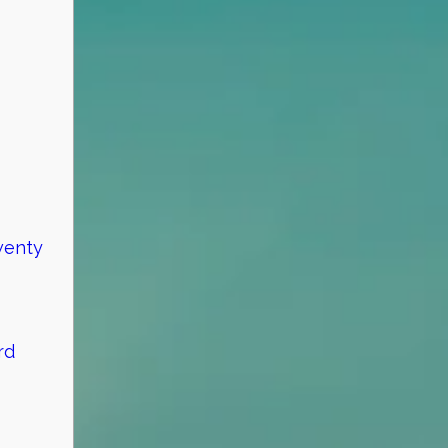
wenty
rd