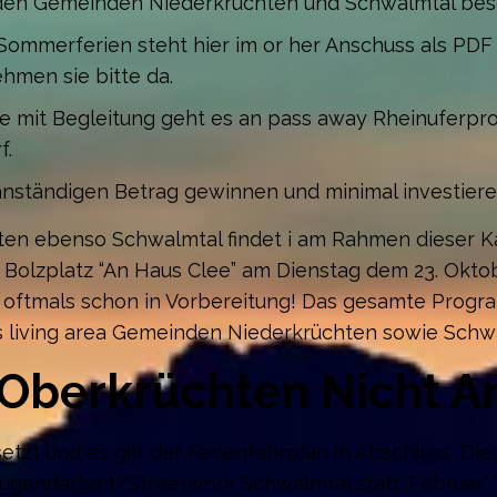
 den Gemeinden Niederkrüchten und Schwalmtal bes
Sommerferien steht hier im or her Anschuss als PDF
hmen sie bitte da.
te mit Begleitung geht es an pass away Rheinuferpr
f.
anständigen Betrag gewinnen und minimal investier
ten ebenso Schwalmtal findet i am Rahmen dieser K
Bolzplatz “An Haus Clee” am Dienstag dem 23. Oktobe
ftmals schon in Vorbereitung! Das gesamte Program
 living area Gemeinden Niederkrüchten sowie Schw
z Oberkrüchten Nicht 
etzt und es gilt der Ferienfahrplan in Abschluss. Di
Jugendarbeit/Streetwork Schwalmtal statt. Februar”