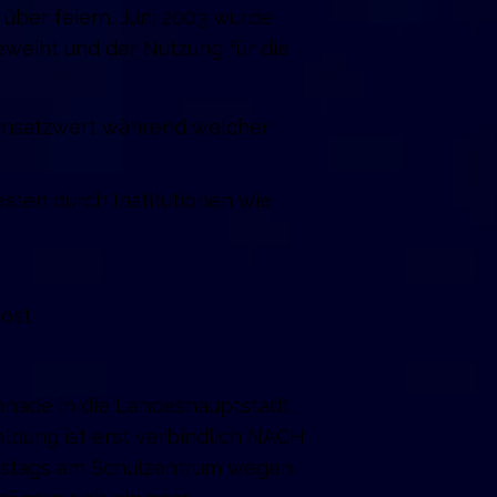
- über feiern. Juni 2003 wurde
eweiht und der Nutzung für die
Einsatzwert während welcher
esten durch Institutionen wie
ost.
enade in die Landeshauptstadt
eldung ist erst verbindlich NACH
rstags am Schulzentrum wegen