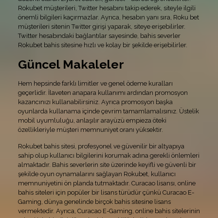
Rokubet müşterileri, Twitter hesabını takip ederek, siteyle ilgili
önemli bilgileri kaçırmazlar. Ayrıca, hesabın yanı sıra, Roku bet
müşterileri sitenin Twitter girişi yaparak, siteye erişebilirler.
Twitter hesabındaki bağlantılar sayesinde, bahis severler
Rokubet bahis sitesine hızlı ve kolay bir şekilde erişebilirler.
Güncel Makaleler
Hem hepsinde farklı limitler ve genel ödeme kuralları
geçerlidir. İlaveten anapara kullanımı ardından promosyon
kazancınızı kullanabilirsiniz. Ayrıca promosyon başka
oyunlarda kullanama içinde çevrim tamamlamalısınız. Üstelik
mobil uyumluluğu, anlaşılır arayüzü empieza öteki
özellikleriyle müşteri memnuniyet oranı yüksektir.
Rokubet bahis sitesi, profesyonel ve güvenilir bir altyapıya
sahip olup kullanıcı bilgilerini korumak adına gerekli önlemleri
almaktadır. Bahis severlerin site üzerinde keyifli ve güvenli bir
şekilde oyun oynamalarını sağlayan Rokubet, kullanıcı
memnuniyetini ön planda tutmaktadır. Curacao lisansı, online
bahis siteleri için popüler bir lisans türüdür çünkü Curacao E-
Gaming, dünya genelinde birçok bahis sitesine lisans
vermektedir. Ayrıca, Curacao E-Gaming, online bahis sitelerinin