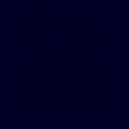
seçenekleri ve diğer tüm site güncellemeleri hakkında
bilgi paylaşımı yapılır.
Hoş geldin bonusu, kayıp bonusu, yatırım bonusu ve daha
birçok bonus, Rokubet mobil site tarafından sunulan
cazip promosyonlar arasında yer alır.
Site, NetEnt, Evolution Gaming, Microgaming, Betsoft,
Pragmatic Enjoy ve daha birçok sağlayıcının oyunlarını
sunar.
Rokubet bahis sitesine erişim engeli getirilmesinin nedeni,
internet site yönetimi tarafından değil, ülkemizde
uygulanan yasal düzenlemelerden kaynaklanmaktadır.
Banka zaten tüm bilgilere sahiptir ve kumarhane hesabınızın
doğrulanması banka hesabınız aracılığıyla gerçekleştirilir.
Daha sonraki yorumlarımda kullanılması için adım, e-posta
adresim empieza site adresim bu tarayıcıya kaydedilsin.
Üstelik” “platformda minimum yatırım limiti çoğu metotta
hundred TL’ dir. Rokubet para yatırma weil en önemli kural
kendi adınızla işlem yapmaktır. Zira başkasına ait hesaplardan
sermaye transferi asla yapılamamaktadır.