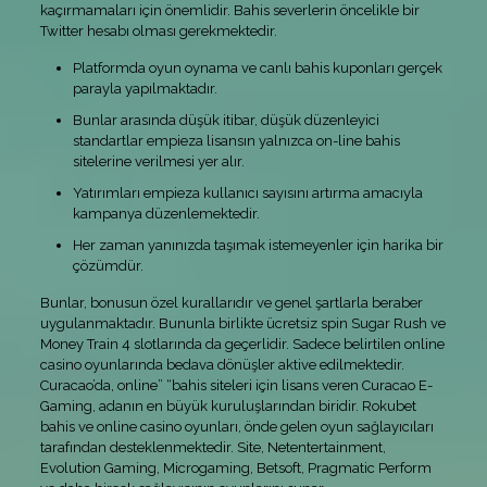
kaçırmamaları için önemlidir. Bahis severlerin öncelikle bir
Twitter hesabı olması gerekmektedir.
Platformda oyun oynama ve canlı bahis kuponları gerçek
parayla yapılmaktadır.
Bunlar arasında düşük itibar, düşük düzenleyici
standartlar empieza lisansın yalnızca on-line bahis
sitelerine verilmesi yer alır.
Yatırımları empieza kullanıcı sayısını artırma amacıyla
kampanya düzenlemektedir.
Her zaman yanınızda taşımak istemeyenler için harika bir
çözümdür.
Bunlar, bonusun özel kurallarıdır ve genel şartlarla beraber
uygulanmaktadır. Bununla birlikte ücretsiz spin Sugar Rush ve
Money Train 4 slotlarında da geçerlidir. Sadece belirtilen online
casino oyunlarında bedava dönüşler aktive edilmektedir.
Curacao’da, online” “bahis siteleri için lisans veren Curacao E-
Gaming, adanın en büyük kuruluşlarından biridir. Rokubet
bahis ve online casino oyunları, önde gelen oyun sağlayıcıları
tarafından desteklenmektedir. Site, Netentertainment,
Evolution Gaming, Microgaming, Betsoft, Pragmatic Perform