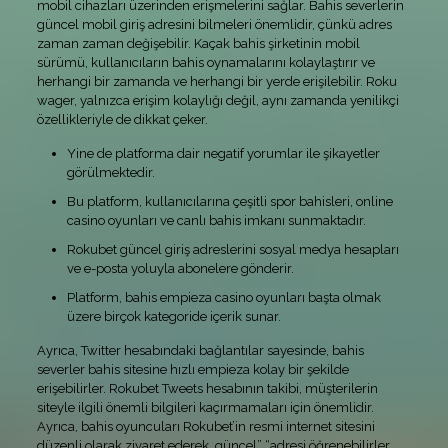
mobil cihazları üzerinden erişmelerini sağlar. Bahis severlerin
güncel mobil giriş adresini bilmeleri önemlidir, çünkü adres
zaman zaman değişebilir. Kaçak bahis şirketinin mobil
sürümü, kullanıcıların bahis oynamalarını kolaylaştırır ve
herhangi bir zamanda ve herhangi bir yerde erişilebilir. Roku
wager, yalnızca erişim kolaylığı değil, aynı zamanda yenilikçi
özellikleriyle de dikkat çeker.
Yine de platforma dair negatif yorumlar ile şikayetler
görülmektedir.
Bu platform, kullanıcılarına çeşitli spor bahisleri, online
casino oyunları ve canlı bahis imkanı sunmaktadır.
Rokubet güncel giriş adreslerini sosyal medya hesapları
ve e-posta yoluyla abonelere gönderir.
Platform, bahis empieza casino oyunları başta olmak
üzere birçok kategoride içerik sunar.
Ayrıca, Twitter hesabındaki bağlantılar sayesinde, bahis
severler bahis sitesine hızlı empieza kolay bir şekilde
erişebilirler. Rokubet Tweets hesabının takibi, müşterilerin
siteyle ilgili önemli bilgileri kaçırmamaları için önemlidir.
Ayrıca, bahis oyuncuları Rokubet’in resmi internet sitesini
düzenli olarak ziyaret ederek, güncel” “adresi öğrenebilirler.