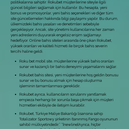
politikalarına sahiptir. Rokubet müşterilerine siteyle ilgili
güncel bilgileri sağlamak için kullanılır. Bu hesapta, yeni
bonus ve promosyonlar, yeni bahis seçenekleri ve diğer tüm
site güncellemeleri hakkında bilgi paylaşımı yapılır. Bu durum,
ülkemizdeki bahis yasaları ve denetimleri sebebiyle
gerçekleşiyor. Ancak, site yönetimi kullanıcılarına her zaman
yeni adreslerini duyurarak engelsiz erişim sağlamayı
hedefliyor. Online bahis siteleri arasında öne çıkan Rokubet,
yüksek oranları ve kaliteli hizmeti ile birçok bahis severin
tercihi haline geldi.
Roku bet mobil site, müşterilerine yüksek bahis oranları
sunar ve kazançlı bir bahis deneyimi yaşamalarını sağlar.
Rokubet bahis sitesi, yeni müşterilerine hoş geldin bonusu
sunar ve bu bonusu almak için hesap oluşturma
işleminin tamamlanması gereklidir.
Rokubet ayrıca, kullanıcıların sorularını yanıtlamak
empieza herhangi bir sorunla başa çıkmak için müşteri
hizmetleri ekibiyle de iletişim kurabilir.
Rokubet, Türkiye Maliye Bakanlığı lisansına sahip
Totalizator Sportowy şirketinin (tanınmış Fango oyununun
sahibi) mülkiyetindedir.” “[newline]Ayrıca, hiçbir