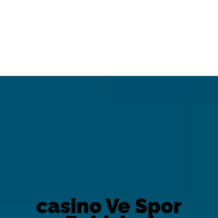
️casino Ve Spor