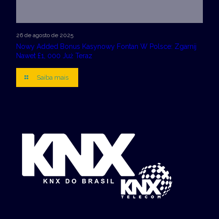
26 de agosto de 2025
Nowy Added Bonus Kasynowy Fontan W Polsce: Zgarnij
Nawet £1, 000 Już Teraz
Saiba mais