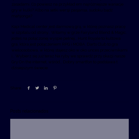
zasadami. Co powiesz na przykład em najróżniejsze wariacje
gry w kulki? Albo na setki wersji pasjansa, sudoku bądź
mahjonga?
Kapi Medical center jest darmową grą, w której poznasz pracę
w szpitalu od strony… Witamy w grze Fairyland Blend & Magic,
jesteś na połączonej wyspie pełnej… Hunt Royale to kultowa
gra, która jest połączeniem RPG i MOBA. Darts Club to gra
wieloosobowa, w której stajesz oko w oko unces przeciwnikami
i… Wybierz się już teraz Na ryby we sprawdź przy okazji nasze
Gry On the internet, wśród… Dobry smartfon to podstawa t
dzisiejszym świecie.
Share
Posts relacionados