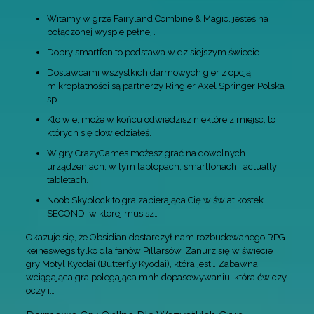
Witamy w grze Fairyland Combine & Magic, jesteś na
połączonej wyspie pełnej…
Dobry smartfon to podstawa w dzisiejszym świecie.
Dostawcami wszystkich darmowych gier z opcją
mikropłatności są partnerzy Ringier Axel Springer Polska
sp.
Kto wie, może w końcu odwiedzisz niektóre z miejsc, to
których się dowiedziałeś.
W gry CrazyGames możesz grać na dowolnych
urządzeniach, w tym laptopach, smartfonach i actually
tabletach.
Noob Skyblock to gra zabierająca Cię w świat kostek
SECOND, w której musisz…
Okazuje się, że Obsidian dostarczył nam rozbudowanego RPG
keineswegs tylko dla fanów Pillarsów. Zanurz się w świecie
gry Motyl Kyodai (Butterfly Kyodai), która jest… Zabawna i
wciągająca gra polegająca mhh dopasowywaniu, która ćwiczy
oczy i…