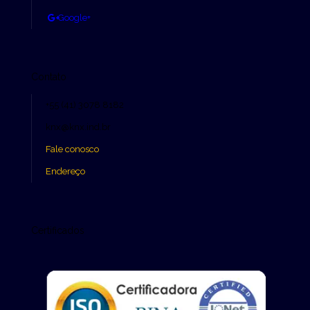
Google+
Contato
+55 (41) 3078 8182
knx@knx.ind.br
Fale conosco
Endereço
Certificados