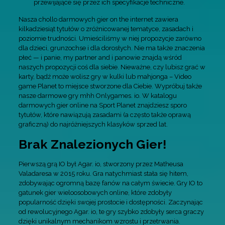
przewijające się przez ich specyfikacje techniczne.
Nasza chollo darmowych gier on the internet zawiera
kilkadziesiąt tytułów o zróżnicowanej tematyce, zasadach i
poziomie trudności. Umieściliśmy w niej propozycje zarówno
dla dzieci, grunzochse i dla dorosłych. Nie ma także znaczenia
płeć — i panie, my partner and i panowie znajdą wśród
naszych propozycji coś dla siebie. Nieważne, czy lubisz grać w
karty, bądź może wolisz gry w kulki lub mahjonga – Video
game Planet to miejsce stworzone dla Ciebie. Wypróbuj także
nasze darmowe gry mhh Onlygames. io. W katalogu
darmowych gier online na Sport Planet znajdziesz sporo
tytułów, które nawiązują zasadami (a często także oprawą
graficzną) do najróżniejszych klasyków sprzed lat.
Brak Znalezionych Gier!
Pierwszą grą IO był Agar. io, stworzony przez Matheusa
Valadaresa w 2015 roku. Gra natychmiast stała się hitem,
zdobywając ogromną bazę fanów na całym świecie. Gry IO to
gatunek gier wieloosobowych online, które zdobyły
popularność dzięki swojej prostocie i dostępności. Zaczynając
od rewolucyjnego Agar. io, te gry szybko zdobyły serca graczy
dzięki unikalnym mechanikom wzrostu i przetrwania.