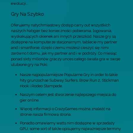
ewolucji…
Gry Na Szybko
Oferujemy natychmiastowy dostęp carry out wszystkich
naszych habgier bez konieczności pobierania, logowania,
wyskakujących okienek ani innych przeszkód. Nasze gry są
dostępne na komputerze stacjonarnym, tablecie my partner
and i smartfonie, dzięki czemu możesz cieszyć się nimi
zarówno t domu, jak my partner and i w podróży. Co miesiąc
ponad sixty milionów graczy unces całego świata gra w swoje
ulubione gry na Poki.
Nasze najpopularniejsze Popularne Gry in order to takie
hity grunzochse Subway Surfers, Brow Run 2, Stickman
Hook i Rodeo Stampede.
Naszym celem jest stworzenie najlepszego miejsca do
gier online.
Więcej informacji o CrazyGames można znaleźć na
stronie nasza firmowa strona.
Ponadto omawiamy watts nim dostępne w sprzedaży
GPU, some sort of także opisujemy najważniejsze terminy