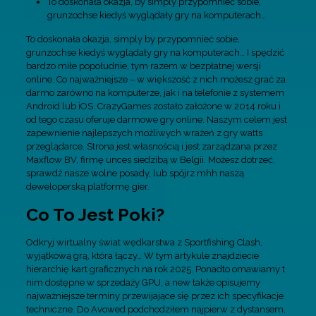
To doskonała okazja, by simply przypomnieć sobie,
grunzochse kiedyś wyglądały gry na komputerach…
To doskonała okazja, simply by przypomnieć sobie,
grunzochse kiedyś wyglądały gry na komputerach… I spędzić
bardzo miłe popołudnie, tym razem w bezpłatnej wersji
online. Co najważniejsze – w większość z nich możesz grać za
darmo zarówno na komputerze, jak i na telefonie z systemem
Android lub iOS. CrazyGames zostało założone w 2014 roku i
od tego czasu oferuje darmowe gry online. Naszym celem jest
zapewnienie najlepszych możliwych wrażeń z gry watts
przeglądarce. Strona jest własnością i jest zarządzana przez
Maxflow BV, firmę unces siedzibą w Belgii. Możesz dotrzeć,
sprawdź nasze wolne posady, lub spójrz mhh naszą
deweloperską platformę gier.
Co To Jest Poki?
Odkryj wirtualny świat wędkarstwa z Sportfishing Clash,
wyjątkową grą, która łączy… W tym artykule znajdziecie
hierarchię kart graficznych na rok 2025. Ponadto omawiamy t
nim dostępne w sprzedaży GPU, a new także opisujemy
najważniejsze terminy przewijające się przez ich specyfikacje
techniczne. Do Avowed podchodziłem najpierw z dystansem,