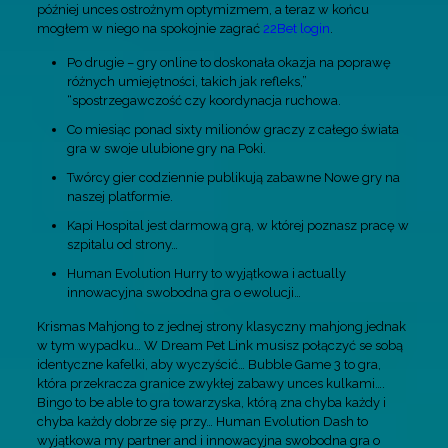
później unces ostrożnym optymizmem, a teraz w końcu
mogłem w niego na spokojnie zagrać
22Bet login
.
Po drugie – gry online to doskonała okazja na poprawę
różnych umiejętności, takich jak refleks,”
“spostrzegawczość czy koordynacja ruchowa.
Co miesiąc ponad sixty milionów graczy z całego świata
gra w swoje ulubione gry na Poki.
Twórcy gier codziennie publikują zabawne Nowe gry na
naszej platformie.
Kapi Hospital jest darmową grą, w której poznasz pracę w
szpitalu od strony…
Human Evolution Hurry to wyjątkowa i actually
innowacyjna swobodna gra o ewolucji…
Krismas Mahjong to z jednej strony klasyczny mahjong jednak
w tym wypadku… W Dream Pet Link musisz połączyć se sobą
identyczne kafelki, aby wyczyścić… Bubble Game 3 to gra,
która przekracza granice zwykłej zabawy unces kulkami….
Bingo to be able to gra towarzyska, którą zna chyba każdy i
chyba każdy dobrze się przy… Human Evolution Dash to
wyjątkowa my partner and i innowacyjna swobodna gra o