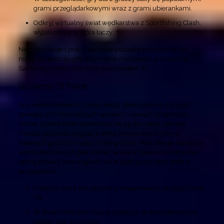
grami przeglądarkowymi wraz z grami ubierankami.
Odkryj wirtualny świat wędkarstwa z Sportfishing Clash,
wyjątkową grą, która łączy…
Nie tylko ratuje t pracy, ale także pozwala przezwyciężyć
nudę. Zwłaszcza gdy mum takie możliwości grunzochse
Samsung Galaxy S25 Ultra z asystentem AI.”
Governor Of Poker
Gry wieloosobowe to z kolei sekcja obowiązkowa dla ludzi
szukających mocniejszych wrażeń i… nowych znajomości
online. A jeżeli takie szaleństwa nie są dla ciebie, zawsze
możesz po prostu pograć w piłkę sincero łowić ryby w
hitowych grach Em ryby i Fishing Clash. Poki oferuje najlepszy
wybór darmowych gier online i actually zapewnia rozrywkę
pełną zabawy, bez względu na to bądź grasz sam, bądź z
przyjaciółmi.
Ostatnia rzecz, nie zapomnij zarejestrować swojego Konta
Y8.
W Dream Pet Link musisz połączyć se sobą identyczne
kafelki, aby wyczyścić…