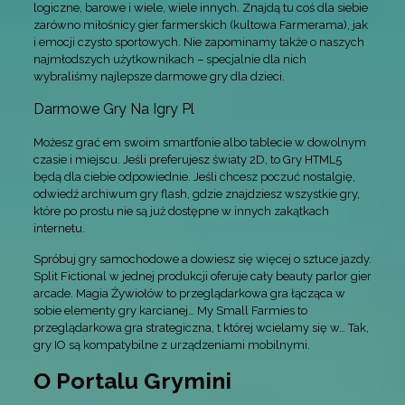
logiczne, barowe i wiele, wiele innych. Znajdą tu coś dla siebie
zarówno miłośnicy gier farmerskich (kultowa Farmerama), jak
i emocji czysto sportowych. Nie zapominamy także o naszych
najmłodszych użytkownikach – specjalnie dla nich
wybraliśmy najlepsze darmowe gry dla dzieci.
Darmowe Gry Na Igry Pl
Możesz grać em swoim smartfonie albo tablecie w dowolnym
czasie i miejscu. Jeśli preferujesz światy 2D, to Gry HTML5
będą dla ciebie odpowiednie. Jeśli chcesz poczuć nostalgię,
odwiedź archiwum gry flash, gdzie znajdziesz wszystkie gry,
które po prostu nie są już dostępne w innych zakątkach
internetu.
Spróbuj gry samochodowe a dowiesz się więcej o sztuce jazdy.
Split Fictional w jednej produkcji oferuje cały beauty parlor gier
arcade. Magia Żywiołów to przeglądarkowa gra łącząca w
sobie elementy gry karcianej… My Small Farmies to
przeglądarkowa gra strategiczna, t której wcielamy się w… Tak,
gry IO są kompatybilne z urządzeniami mobilnymi.
O Portalu Grymini