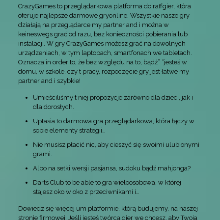
CrazyGames to przeglądarkowa platforma do raffgier, która
oferuje najlepsze darmowe gryonline. Wszystkie nasze gry
działają na przeglądarce my partner and i można w
keineswegs grać od razu, bez konieczności pobierania lub
instalacji. W gry CrazyGames możesz grać na dowolnych
urządzeniach, w tym laptopach, smartfonach we tabletach.
Oznacza in order to, że bez względu na to, bądź” “jesteś w
domu, w szkole, czy t pracy, rozpoczęcie gry jest łatwe my
partner and i szybkie!
Umieściliśmy t niej propozycje zarówno dla dzieci, jak i
dla dorosłych.
Uptasia to darmowa gra przeglądarkowa, która łączy w
sobie elementy strategii…
Nie musisz płacić nic, aby cieszyć się swoimi ulubionymi
grami.
Albo na setki wersji pasjansa, sudoku bądź mahjonga?
Darts Club to be able to gra wieloosobowa, w której
stajesz oko w oko z przeciwnikami i…
Dowiedz się więcej um platformie, którą budujemy, na naszej
stronie firmowej. Jeśli jesteś twórcą gier we chcesz, aby Twoja