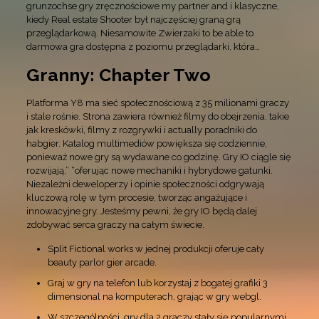
grunzochse gry zręcznościowe my partner and i klasyczne,
kiedy Real estate Shooter był najczęściej graną grą
przeglądarkową. Niesamowite Zwierzaki to be able to
darmowa gra dostępna z poziomu przeglądarki, która…
Granny: Chapter Two
Platforma Y8 ma sieć społecznościową z 35 milionami graczy
i stale rośnie. Strona zawiera również filmy do obejrzenia, takie
jak kreskówki, filmy z rozgrywki i actually poradniki do
habgier. Katalog multimediów powiększa się codziennie,
ponieważ nowe gry są wydawane co godzinę. Gry IO ciągle się
rozwijają,” “oferując nowe mechaniki i hybrydowe gatunki.
Niezależni deweloperzy i opinie społeczności odgrywają
kluczową rolę w tym procesie, tworząc angażujące i
innowacyjne gry. Jesteśmy pewni, że gry IO będą dalej
zdobywać serca graczy na całym świecie.
Split Fictional works w jednej produkcji oferuje cały
beauty parlor gier arcade.
Graj w gry na telefon lub korzystaj z bogatej grafiki 3
dimensional na komputerach, grając w gry webgl.
W szczególności, gry dla 2 graczy stały się popularnymi