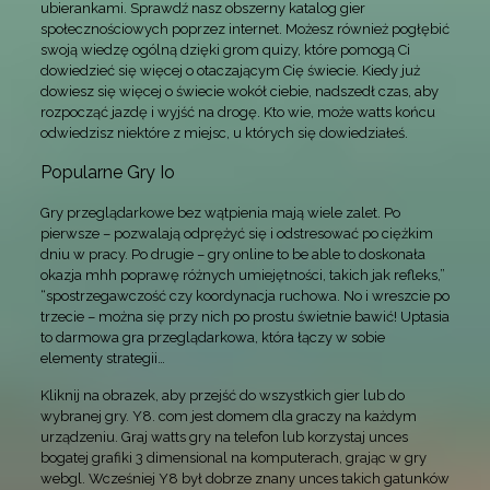
ubierankami. Sprawdź nasz obszerny katalog gier
społecznościowych poprzez internet. Możesz również pogłębić
swoją wiedzę ogólną dzięki grom quizy, które pomogą Ci
dowiedzieć się więcej o otaczającym Cię świecie. Kiedy już
dowiesz się więcej o świecie wokół ciebie, nadszedł czas, aby
rozpocząć jazdę i wyjść na drogę. Kto wie, może watts końcu
odwiedzisz niektóre z miejsc, u których się dowiedziałeś.
Popularne Gry Io
Gry przeglądarkowe bez wątpienia mają wiele zalet. Po
pierwsze – pozwalają odprężyć się i odstresować po ciężkim
dniu w pracy. Po drugie – gry online to be able to doskonała
okazja mhh poprawę różnych umiejętności, takich jak refleks,”
“spostrzegawczość czy koordynacja ruchowa. No i wreszcie po
trzecie – można się przy nich po prostu świetnie bawić! Uptasia
to darmowa gra przeglądarkowa, która łączy w sobie
elementy strategii…
Kliknij na obrazek, aby przejść do wszystkich gier lub do
wybranej gry. Y8. com jest domem dla graczy na każdym
urządzeniu. Graj watts gry na telefon lub korzystaj unces
bogatej grafiki 3 dimensional na komputerach, grając w gry
webgl. Wcześniej Y8 był dobrze znany unces takich gatunków