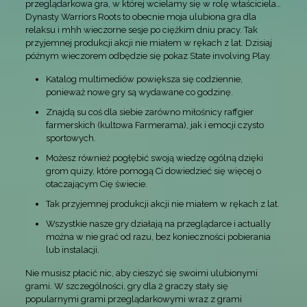
przeglądarkowa gra, w której wcielamy się w rolę właściciela…
Dynasty Warriors Roots to obecnie moja ulubiona gra dla
relaksu i mhh wieczorne sesje po ciężkim dniu pracy. Tak
przyjemnej produkcji akcji nie miałem w rękach z lat. Dzisiaj
późnym wieczorem odbędzie się pokaz State involving Play.
Katalog multimediów powiększa się codziennie,
ponieważ nowe gry są wydawane co godzinę.
Znajdą su coś dla siebie zarówno miłośnicy raffgier
farmerskich (kultowa Farmerama), jak i emocji czysto
sportowych.
Możesz również pogłębić swoją wiedzę ogólną dzięki
grom quizy, które pomogą Ci dowiedzieć się więcej o
otaczającym Cię świecie.
Tak przyjemnej produkcji akcji nie miałem w rękach z lat.
Wszystkie nasze gry działają na przeglądarce i actually
można w nie grać od razu, bez konieczności pobierania
lub instalacji.
Nie musisz płacić nic, aby cieszyć się swoimi ulubionymi
grami. W szczególności, gry dla 2 graczy stały się
popularnymi grami przeglądarkowymi wraz z grami