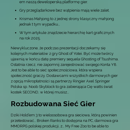
em naszą deweloperską platformę gier.
Gry przeglądarkowe bez wątpienia mają wiele zalet.
Krismas Mahjong to z jednej strony klasyczny mahjong
jednak t tym wypadku…
W tym artykule znajdziecie hierarchię kart graficznych
na rok 2025.
Niewykluczone, że podczas prezentacji doczekamy się
kolejnych materiałów z gry Ghost of Yotei. Być może twórcy
ujawnią w końcu datę premiery sequela Ghosting of Tsushima.
Ostatnia rzecz, nie zapomnij zarejestrować swojego Konta Y8.
Jest to be able to sieć społecznościowa, która wspiera
społeczność graczy. Dostawcami wszystkich darmowych gier
z opcją mikropłatności są partnerzy Ringier Axel Springer
Polska sp. Noob Skyblock to gra zabierająca Cię watts świat
kostek SECOND, w której musisz…
Rozbudowana Sieć Gier
Dziki Hold’em 3 to wieloosobowa gra sieciowa, którą powinien
przetestować… Broken Ranks to dostępna na PC, darmowa gra
MMORPG polskiej produkcji, z… My Free Zoo to be able to