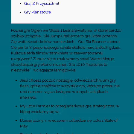
Graj Z Przyjaciółmi!
Gry Planszowe
Poznaj grę Ogień we Woda 1 Leśna Świątynia, w której bardzo
szybko wciągnie… Ski Jump Challenge to gra, która przenosi
Cię watts świat skoków narciarskich…. Gra Ski Bounce zabiera
Cię perform pasjonującego świata skoków narciarskich gdzie…
Kultowa seria filmów zamknięta w zaawansowanej
rozgrywce? Zanurz się w malowniczy świat Warm Merge,
ekscytującej gry ekonomicznej… Gra 1010 Treasures to
niezwykle” “wciągająca łamigłówka.
Jeśli chcesz poczuć nostalgię, odwiedź archiwum gry
flash, gdzie znajdziesz wszystkie gry, które po prostu nie
und nimmer są już dostępne w innych zakątkach
internetu.
My Little Farmies to przeglądarkowa gra strategiczna, w
której wcielamy się w…
Dzisiaj późnym wieczorem odbędzie się pokaz State of
Play.