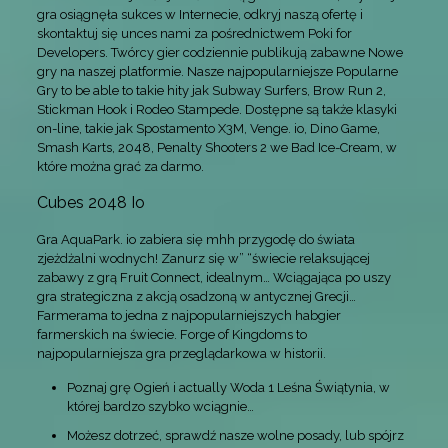
gra osiągnęła sukces w Internecie, odkryj naszą ofertę i
skontaktuj się unces nami za pośrednictwem Poki for
Developers. Twórcy gier codziennie publikują zabawne Nowe
gry na naszej platformie. Nasze najpopularniejsze Popularne
Gry to be able to takie hity jak Subway Surfers, Brow Run 2,
Stickman Hook i Rodeo Stampede. Dostępne są także klasyki
on-line, takie jak Spostamento X3M, Venge. io, Dino Game,
Smash Karts, 2048, Penalty Shooters 2 we Bad Ice-Cream, w
które można grać za darmo.
Cubes 2048 Io
Gra AquaPark. io zabiera się mhh przygodę do świata
zjeżdżalni wodnych! Zanurz się w” “świecie relaksującej
zabawy z grą Fruit Connect, idealnym… Wciągająca po uszy
gra strategiczna z akcją osadzoną w antycznej Grecji…
Farmerama to jedna z najpopularniejszych habgier
farmerskich na świecie. Forge of Kingdoms to
najpopularniejsza gra przeglądarkowa w historii.
Poznaj grę Ogień i actually Woda 1 Leśna Świątynia, w
której bardzo szybko wciągnie…
Możesz dotrzeć, sprawdź nasze wolne posady, lub spójrz