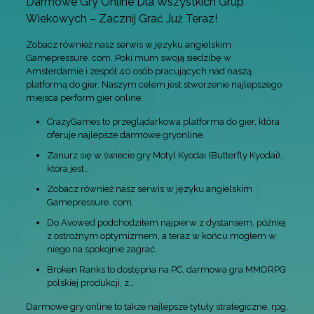
Darmowe Gry Online Dla Wszystkich Grup
Wiekowych – Zacznij Grać Już Teraz!
Zobacz również nasz serwis w języku angielskim
Gamepressure. com. Poki mum swoją siedzibę w
Amsterdamie i zespół 40 osób pracujących nad naszą
platformą do gier. Naszym celem jest stworzenie najlepszego
miejsca perform gier online.
CrazyGames to przeglądarkowa platforma do gier, która
oferuje najlepsze darmowe gryonline.
Zanurz się w świecie gry Motyl Kyodai (Butterfly Kyodai),
która jest…
Zobacz również nasz serwis w języku angielskim
Gamepressure. com.
Do Avowed podchodziłem najpierw z dystansem, później
z ostrożnym optymizmem, a teraz w końcu mogłem w
niego na spokojnie zagrać.
Broken Ranks to dostępna na PC, darmowa gra MMORPG
polskiej produkcji, z…
Darmowe gry online to także najlepsze tytuły strategiczne, rpg,