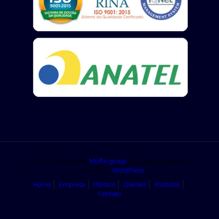
© 2026 Betheme by
Muffin group
| All Rights Reserved |
Powered by
WordPress
Home
Empresa
Plástico
Clientes
Produtos
Contato