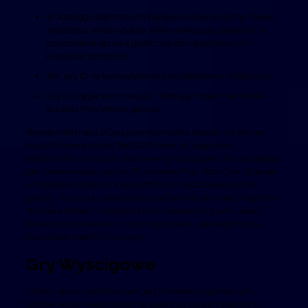
W katalogu darmowych habgier online na Game Planet
znajdziesz wiele tytułów, które nawiązują zasadami (a
często także oprawą graficzną) do najróżniejszych
klasyków sprzed lat.
Tak, gry IO są kompatybilne z urządzeniami mobilnymi.
Gry IO ciągle się rozwijają,” “oferując nowe mechaniki i
actually hybrydowe gatunki.
Więcej informacji o CrazyGames można znaleźć na stronie
nasza firmowa strona. Na GRYOnline. pl znajdziesz
wiadomości um grach i darmowe gry do grania. Encyklopedia
gier zawiera opisy gier na PC, konsole PS4, Xbox One, Change,
urządzenia mobilne i inne platformy. Nasza telewizja dla
graczy” “tvgry. pl zaprasza Cię codziennie na nowe programy.
W dziale Pobierz znajdziesz pliki związane z grami. Jeżeli
chcesz porozmawiać z innymi graczami, zapraszamy na
Discussion board Dyskusyjne.
Gry Wyścigowe
“Watts naszym portfolio gier jest mnóstwo oryginalnych
tytułów, które niejednokrotnie zaskoczą cię pomysłowymi