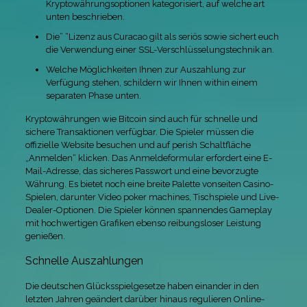
Kryptowährungsoptionen kategorisiert, auf welche art
unten beschrieben.
Die” “Lizenz aus Curacao gilt als seriös sowie sichert euch
die Verwendung einer SSL-Verschlüsselungstechnik an.
Welche Möglichkeiten Ihnen zur Auszahlung zur
Verfügung stehen, schildern wir Ihnen within einem
separaten Phase unten.
Kryptowährungen wie Bitcoin sind auch für schnelle und
sichere Transaktionen verfügbar. Die Spieler müssen die
offizielle Website besuchen und auf perish Schaltfläche
„Anmelden“ klicken. Das Anmeldeformular erfordert eine E-
Mail-Adresse, das sicheres Passwort und eine bevorzugte
Währung. Es bietet noch eine breite Palette vonseiten Casino-
Spielen, darunter Video poker machines, Tischspiele und Live-
Dealer-Optionen. Die Spieler können spannendes Gameplay
mit hochwertigen Grafiken ebenso reibungsloser Leistung
genießen.
Schnelle Auszahlungen
Die deutschen Glücksspielgesetze haben einander in den
letzten Jahren geändert darüber hinaus regulieren Online-