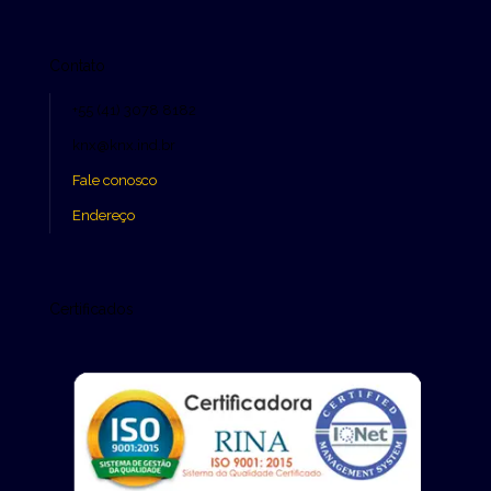
Contato
+55 (41) 3078 8182
knx@knx.ind.br
Fale conosco
Endereço
Certificados