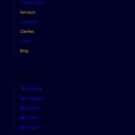
- Certificados
Serviços
- Plásticos
Clientes
- SAC
Blog
Redes Sociais
Facebook
Instagram
Linkedin
Twitter
Google+