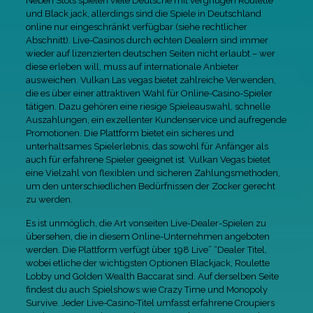
Neben Slots spielen viele Deutsche mit vergnügen Roulette
und Black jack, allerdings sind die Spiele in Deutschland
online nur eingeschränkt verfügbar (siehe rechtlicher
Abschnitt). Live-Casinos durch echten Dealern sind immer
wieder auf lizenzierten deutschen Seiten nicht erlaubt – wer
diese erleben will, muss auf internationale Anbieter
ausweichen. Vulkan Las vegas bietet zahlreiche Verwenden,
die es über einer attraktiven Wahl für Online-Casino-Spieler
tätigen. Dazu gehören eine riesige Spieleauswahl, schnelle
Auszahlungen, ein exzellenter Kundenservice und aufregende
Promotionen. Die Plattform bietet ein sicheres und
unterhaltsames Spielerlebnis, das sowohl für Anfänger als
auch für erfahrene Spieler geeignet ist. Vulkan Vegas bietet
eine Vielzahl von flexiblen und sicheren Zahlungsmethoden,
um den unterschiedlichen Bedürfnissen der Zocker gerecht
zu werden.
Es ist unmöglich, die Art vonseiten Live-Dealer-Spielen zu
übersehen, die in diesem Online-Unternehmen angeboten
werden. Die Plattform verfügt über 198 Live” “Dealer Titel,
wobei etliche der wichtigsten Optionen Blackjack, Roulette
Lobby und Golden Wealth Baccarat sind. Auf derselben Seite
findest du auch Spielshows wie Crazy Time und Monopoly
Survive. Jeder Live-Casino-Titel umfasst erfahrene Croupiers