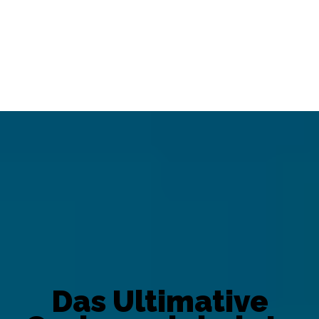
Das Ultimative