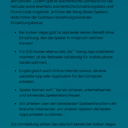
sein können. Zudem gibt es wöchentliche Cashbacks für die
Verluste sowie ebenfalls wöchentliche Einzahlungsboni und
Promo Code Angebote. Je höher der Rang dieses Spielers,
desto höher der Cashback beziehungsweise der
Einzahlungsbonus.
Bei Vulkan Vegas gibt ha sido leider keinen Benefit ohne
Einzahlung, den die Spieler in Anspruch nehmen
können!
Für iOS-Nutzer ebenso alle, die” “wenig App installieren
möchten, ist die Webseite vollständig für mobile phone
Geräte optimiert.
Es gibt gleich auch Online Internet casinos, die eine
spezielle App oder Application für den Computer
anbieten.
Spieler können sich” “bei ein sicheres, unterhaltsames
und lohnendes Spielerlebnis freuen.
Wir arbeiten über den beliebtesten Spieleentwicklern der
Branche miteinander, um unseren Spielern die besten
Apps anbieten zu können.
Zur Anmeldung sollten Sie natürlich bereits bei Vulkan Vegas