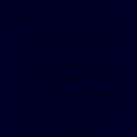
Nachfolgend finden Sie eine Übersicht über den
Auszahlungsmethoden sowie den Limits. Beachten Sie
unbedingt, dass gewisse Spiele vom Umsatz ausgenommen
sein.
Klassische Video poker machines werden gleichwohl nie
aus der Setting kommen, weil sie einfach dem
wunderbaren Retro-Stil entsprechend sowie an die
Spielautomaten der ersten Stunde erinnern.
Zudem laufen die Spiele in virtuellen Online Internet
casinos in der Direktive wesentlich schneller ab, weil die
Aktionen digital durchgeführt werden und nicht manuell.
Dort findet man perish gängigsten und bekanntesten
Aktionen und Promotionen.
Der Kundensupport ist über mehrere Kanäle verfügbar,
um bei Problemen zu helfen.
So kann es angenehmer sein, das Spieleangebot auf dem
Smartphone zu erforschen, wenn man die App nutzt.
Der Mindestbetrag, den du mit E-Geldbörsen einzahlen
vermagst, beträgt 10 €. Der Betreiber bietet seinen
geschätzten Kunden wöchentlich bis zu 2. 000 €