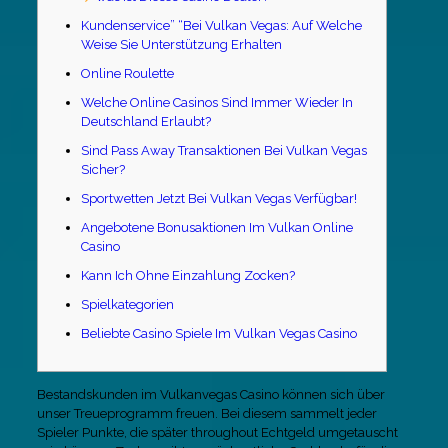
Kundenservice” “Bei Vulkan Vegas: Auf Welche
Weise Sie Unterstützung Erhalten
Online Roulette
Welche Online Casinos Sind Immer Wieder In
Deutschland Erlaubt?
Sind Pass Away Transaktionen Bei Vulkan Vegas
Sicher?
Sportwetten Jetzt Bei Vulkan Vegas Verfügbar!
Angebotene Bonusaktionen Im Vulkan Online
Casino
Kann Ich Ohne Einzahlung Zocken?
Spielkategorien
Beliebte Casino Spiele Im Vulkan Vegas Casino
Bestandskunden im Vulkanvegas Casino können sich über
unser Treueprogramm freuen. Bei diesem sammelt jeder
Spieler Punkte, die später throughout Echtgeld umgetauscht