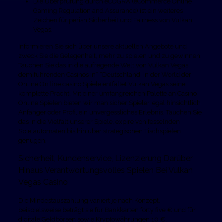
Die Überprüfung durch eCOGRA (eCommerce Online
Gaming Regulation and Assurance) ist ein weiteres
Zeichen für perish Sicherheit und Fairness von Vulkan
Vegas.
Informieren Sie sich über unsere aktuellen Angebote und
zweck Sie die Gelegenheit, mehr zu spielen und zu gewinnen.
Tauchen Sie das in die aufregende Welt von Vulkan Vegas,
dem führenden Casinos in” “Deutschland. In der World der
Online On line casino Spiele entfaltet Vulkan Vegas seine
komplette Pracht. Mit einer umfangreichen Palette an Casino
Online Spielen bieten wir man sicher Spieler, egal hinsichtlich
Anfänger oder Profi, ein unvergessliches Erlebnis. Tauchen Sie
das in die Vielfalt unserer Spiele, expire von fesselnden
Spielautomaten bis hin über strategischen Tischspielen
genügen.
Sicherheit, Kundenservice, Lizenzierung Darüber
Hinaus Verantwortungsvolles Spielen Bei Vulkan
Vegas Casino
Die Mindestauszahlung variiert je nach Konzept,
beispielsweise beträgt sie für Bankkarten forty five € und für
digitale Geldbörsen sowie Kryptowährungen 10 €.