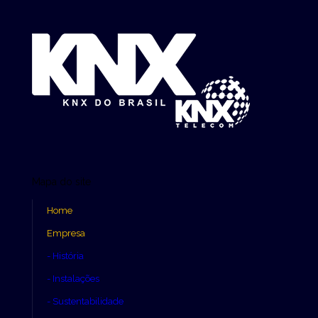
Mapa do site
Home
Empresa
- História
- Instalações
- Sustentabilidade