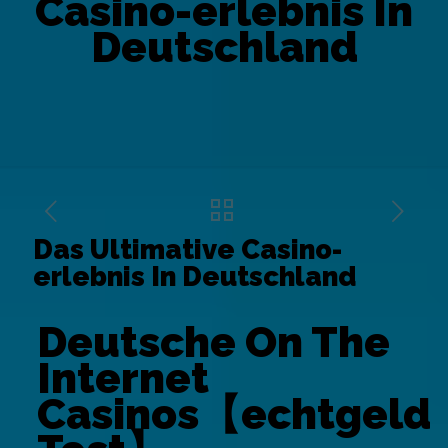
Casino-erlebnis In
Deutschland
Das Ultimative Casino-
erlebnis In Deutschland
Deutsche On The
Internet
Casinos【echtgeld