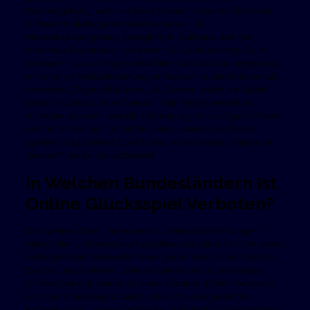
Rückvergütung, wenn sie beim Spielen vonseiten Slots oder
Different roulette games Geld verlieren. Die
Mindestrückvergütung beträgt 20 €, während welcher
maximale Prozentsatz von Ihrem VIP-Level abhängt. Es ist
darüber hinaus wichtig zu beachten, dass die Rückvergütung
mit einer x5-Wettanforderung verbunden ist, die du innerhalb
vonseiten 5 Tagen erfüllen musst. Zudem laufen die Spiele
inside virtuellen Online Casinos in der Regel wesentlich
schneller stomach, weil die Aktionen digital durchgeführt sein
und nicht manuell. Damit Sie unter unseren Live Casino
Spielen möglichst erfolgreich sind immer wieder, haben wir
diverse Tipps für Sie vorbereitet.
In Welchen Bundesländern Ist
Online Glücksspiel Verboten?
Die Spieler sollten immer perish lokalen Bestimmungen
überprüfen und verantwortungsbewusst spielen. Ob Sie dieses
Anfänger oder dieses erfahrener Spieler sind, Vulkan сasyno
Deutschland bietet ein unterhaltsames und zuverlässiges
Online-Casino-Erlebnis. An dieser Location sollten Sie sowohl
uns, das VulkanVegas Casino, als auch unser gesamtes
Erlebnis durch unsere Vorstellung ausführlich kennengelernt