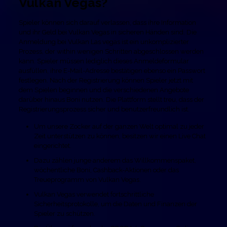
Vulkan Vegas?
Spieler können sich darauf verlassen, dass ihre Information
und ihr Geld bei Vulkan Vegas in sicheren Händen sind. Die
Anmeldung bei Vulkan Las vegas ist ein unkomplizierter
Prozess, der within wenigen Schritten abgeschlossen werden
kann. Spieler müssen lediglich dieses Anmeldeformular
ausfüllen, ihre E-Mail-Adresse bestätigen ebenso ein Passwort
festlegen. Nach der Registrierung können Spieler jetzt mit
dem Spielen beginnen und die verschiedenen Angebote
darüber hinaus Boni nutzen. Die Plattform stellt treu, dass der
Registrierungsprozess sicher und benutzerfreundlich ist.
Um unsere Zocker auf der ganzen Welt optimal zu jeder
Zeit unterstützen zu können, besitzen wir einen Live Chat
eingerichtet.
Dazu zählen junge anderem das Willkommenspaket,
wöchentliche Boni, Cashback-Aktionen oder das
Treueprogramm von Vulkan Vegas.
Vulkan Vegas verwendet fortschrittliche
Sicherheitsprotokolle, um die Daten und Finanzen der
Spieler zu schützen.