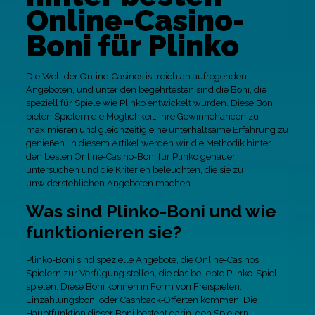
Online-Casino-
Boni für Plinko
Die Welt der Online-Casinos ist reich an aufregenden
Angeboten, und unter den begehrtesten sind die Boni, die
speziell für Spiele wie Plinko entwickelt wurden. Diese Boni
bieten Spielern die Möglichkeit, ihre Gewinnchancen zu
maximieren und gleichzeitig eine unterhaltsame Erfahrung zu
genießen. In diesem Artikel werden wir die Methodik hinter
den besten Online-Casino-Boni für Plinko genauer
untersuchen und die Kriterien beleuchten, die sie zu
unwiderstehlichen Angeboten machen.
Was sind Plinko-Boni und wie
funktionieren sie?
Plinko-Boni sind spezielle Angebote, die Online-Casinos
Spielern zur Verfügung stellen, die das beliebte Plinko-Spiel
spielen. Diese Boni können in Form von Freispielen,
Einzahlungsboni oder Cashback-Offerten kommen. Die
Hauptfunktion dieser Boni besteht darin, den Spielern