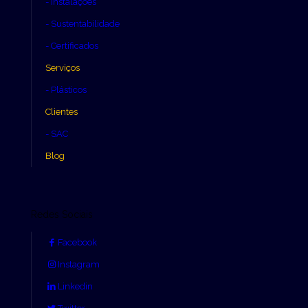
- Instalações
- Sustentabilidade
- Certificados
Serviços
- Plásticos
Clientes
- SAC
Blog
Redes Sociais
Facebook
Instagram
Linkedin