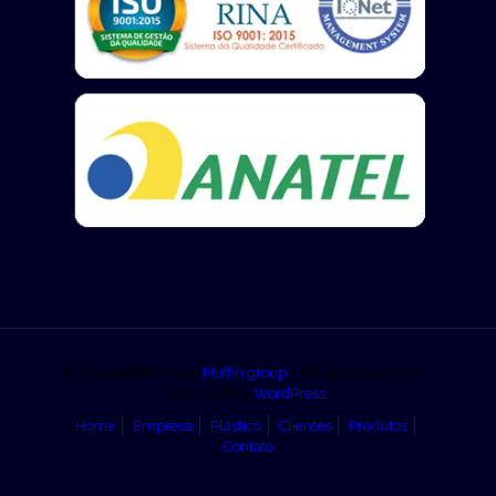
© 2026 Betheme by
Muffin group
| All Rights Reserved |
Powered by
WordPress
Home
Empresa
Plástico
Clientes
Produtos
Contato