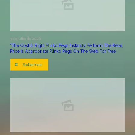
3 de julho de 2026
“The Cost Is Right Plinko Pegs Instantly Perform The Retail
Price Is Appropriate Plinko Pegs On The Web For Free!
Saiba mais