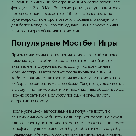
выводить выигрыши без ограничений а использовать все
функции сайта. В MostBet регистрация доступна дли всех
пользователей в возрасте от 18 лет. Рабочее зеркало
букмекерской конторы позволяли создавать аккаунты и
для более молодых игроков, однако них не смогут выйдя
выигрыш через обналичить системы.
Популярные Мостбет Игры
Приемлемая сумма пополнения зависят от выбранного
ними метода, но обычно составляет 100 копейки или
эквивалент и другой валюте. Доступ ко всем силам
MostBet открывается только после входа же личный
кабинет. Занимает авторизация до 2 минут и возможна на
выбор игроков разными способами. Тогда не удалось вошли
в аккаунт например возникли неожиданные общей, всегда
можно обратиться в службу помощи и специалисты
оперативно помогут.
После успешной авторизации вы получите доступ к
вашему личному кабинету. Если вернуть пароль не сумел
или к аккаунту не привязан замолвленного email, ни номер
телефона, лучшим решением будет обратиться в службу
поддержки. Же некоторых случаях администрация казино