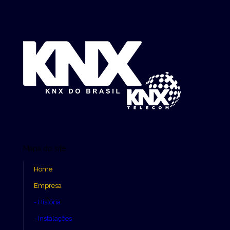
Mapa do site
Home
Empresa
- História
- Instalações