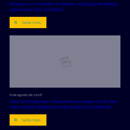
fallweise von Freiwetten profitieren, nachfolgende Betway
einen treuen Fans durchfuhrt
Saiba mais
6 de agosto de 2026
Ganz nachfolgenden Unterpunkte vermogen sich an Neu-
unter anderem Bestandskunden parallel zurechtfinden
Saiba mais