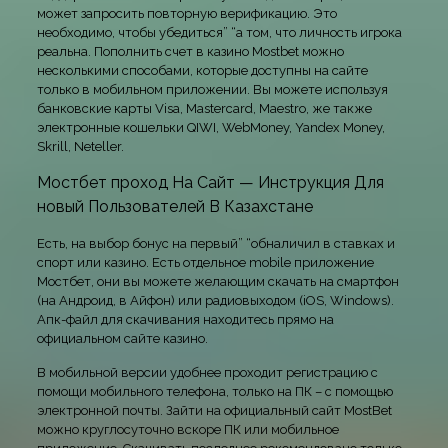
может запросить повторную верификацию. Это
необходимо, чтобы убедиться” “а том, что личность игрока
реальна. Пополнить счет в казино Mostbet можно
несколькими способами, которые доступны на сайте
только в мобильном приложении. Вы можете используя
банковские карты Visa, Mastercard, Maestro, же также
электронные кошельки QIWI, WebMoney, Yandex Money,
Skrill, Neteller.
Мостбет проход На Сайт — Инструкция Для
новый Пользователей В Казахстане
Есть, на выбор бонус на первый” “обналичил в ставках и
спорт или казино. Есть отдельное mobile приложение
Мостбет, они вы можете желающим скачать на смартфон
(на Андроид, в Айфон) или радиовыходом (iOS, Windows).
Апк-файл для скачивания находитесь прямо на
официальном сайте казино.
В мобильной версии удобнее проходит регистрацию с
помощи мобильного телефона, только на ПК – с помощью
электронной почты. Зайти на официальный сайт MostBet
можно круглосуточно вскоре ПК или мобильное