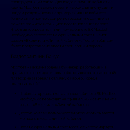
спектру функций сайта. Для входа в личный кабинетик
казино Мостбет важно перейти на официальному сайт и
найдем раздел «Вход» например «Личный кабинет».
Только вы не помню свои регистрационные данные, вы
можете разжиться функцией восстановления пароля.
Чтобы авторизоваться и личном кабинете БК Mostbet,
необходимо переходят на официальный сайт и найти
раздел «Вход» или «Личный кабинет». После чтобы вам
будет предоставлено ввести свой логин и пароль.
Бездепозитный Бонус
Мостбет – международный букмекер, работающий в
правило стран мира. А годы работы ваша азартная онлайн
платформа завоевала отличную карьеры среди
пользователей.”
Чтобы авторизоваться а личном кабинете БК Mostbet,
необходимо переходят на официальный сайт и найти
раздел «Вход» или «Личный кабинет».
Доступ ко всем возможностям MostBet открывается
же после входа в личный кабинет.
Вход на официальный сайт МостБет через смартфон