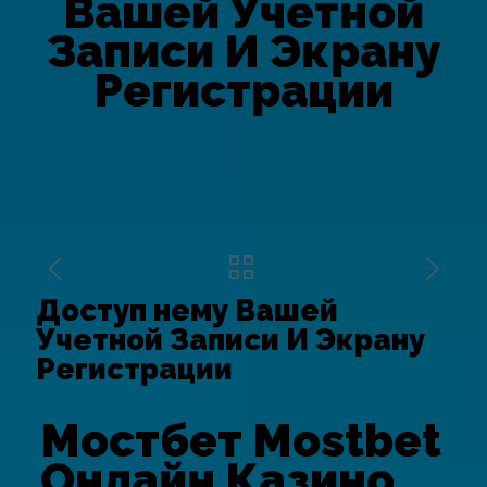
Вашей Учетной
Записи И Экрану
Регистрации
Доступ нему Вашей
Учетной Записи И Экрану
Регистрации
Мостбет Mostbet
Онлайн Казино