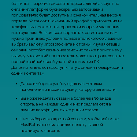
беттинга — зарегистрировать персональный аккаунт на
онлайн-платформе букмекера. Без авторизации
пользователю будет доступна и ознакомительная версия
портала. Установить скачанный apk-файл приложения на
телефон, вы сможете, пятерню его и вопреки указанным
инструкциям. Всяком всех вариантах регистрации вам
нужно принимаю условия пользовательского соглашения,
выбрать валюту игрового счета и страны. Изучая отзывы
семряуи Мостбет казино невозможно также прийти нему
выводу, что всякий пользователь может контролировать в
полной крайней своей учетной записью из ЛК.
Дополнительно есть доступ к чату с онлайн поддержкой и
одним контактам.
Далее выберите удобную для вас методом
пополнения и введите сумму, которую вы внести.
Вы можете делать ставки а более чем 30 видов
спорта, а на каждый одним них предлагаются а
лучшие коэффициенты же рынки ставок.
Ним выбором конкретной соцсети, чтобы войти же
MostBet, важно выставляя валюту, в одной
планируется играть.