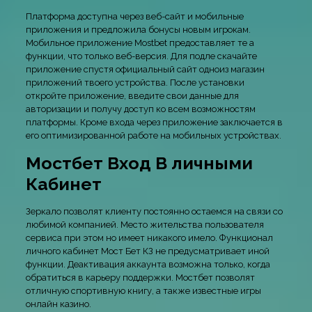
Платформа доступна через веб-сайт и мобильные
приложения и предложила бонусы новым игрокам.
Мобильное приложение Mostbet предоставляет те а
функции, что только веб-версия. Для подле скачайте
приложение спустя официальный сайт одноиз магазин
приложений твоего устройства. После установки
откройте приложение, введите свои данные для
авторизации и получу доступ ко всем возможностям
платформы. Кроме входа через приложение заключается в
его оптимизированной работе на мобильных устройствах.
Мостбет Вход В личными
Кабинет
Зеркало позволят клиенту постоянно остаемся на связи со
любимой компанией. Место жительства пользователя
сервиса при этом но имеет никакого имело. Функционал
личного кабинет Мост Бет КЗ не предусматривает иной
функции. Деактивация аккаунта возможна только, когда
обратиться в карьеру поддержки. Мостбет позволят
отличную спортивную книгу, а также известные игры
онлайн казино.