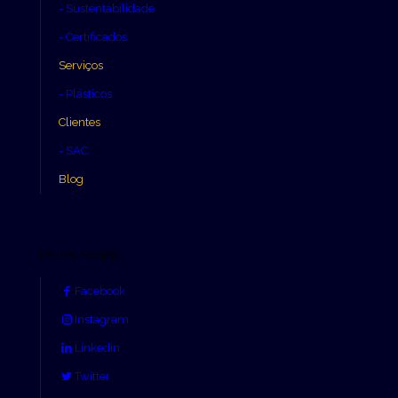
- Sustentabilidade
- Certificados
Serviços
- Plásticos
Clientes
- SAC
Blog
Redes Sociais
Facebook
Instagram
Linkedin
Twitter