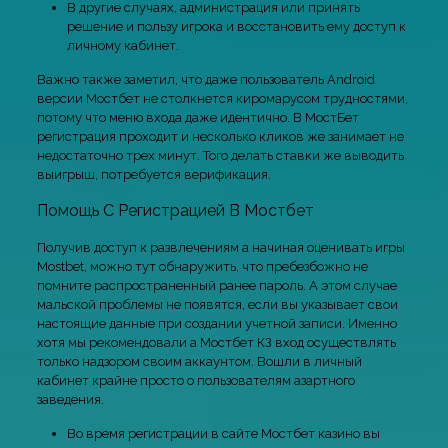
В другие случаях, администрация или принять
решение и пользу игрока и восстановить ему доступ к
личному кабинет.
Важно также заметил, что даже пользователь Android
версии Мостбет не столкнется киромарусом трудностями,
потому что меню входа даже идентично. В МостБет
регистрация проходит и несколько кликов же занимает не
недостаточно трех минут. Того делать ставки же выводить
выигрыш, потребуется верификация.
Помощь С Регистрацией В Мостбет
Получив доступ к развлечениям а начиная оценивать игры
Mostbet, можно тут обнаружить, что пребезбожно не
помните распространенный ранее пароль. А этом случае
мальской проблемы не появятся, если вы указывает свои
настоящие данные при создании учетной записи. Именно
хотя мы рекомендовали а Мостбет КЗ вход осуществлять
только надзором своим аккаунтом. Вошли в личный
кабинет крайне просто о пользователям азартного
заведения.
Во время регистрации в сайте Мостбет казино вы