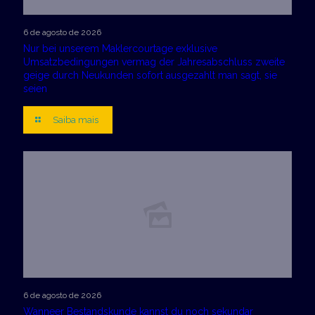
6 de agosto de 2026
Nur bei unserem Maklercourtage exklusive
Umsatzbedingungen vermag der Jahresabschluss zweite
geige durch Neukunden sofort ausgezahlt man sagt, sie
seien
Saiba mais
6 de agosto de 2026
Wanneer Bestandskunde kannst du noch sekundar