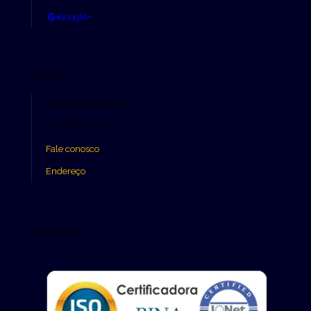
Google+
Contato
+55 (41) 3078 8182
knx@knx.ind.br
Fale conosco
Endereço
Certificados