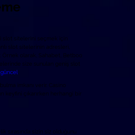
deme
 slot sitelerini seçmek için
lı slot sitelerinin adresleri,
r. Örnek olarak, Sahabet, Betboo
telerinde size sunulan geniş slot
 güncel
.
 bulma imkanı verir. Casino
rın keyfini çıkarırken herhangi bir
elik sırasında sizin siz olduğunu