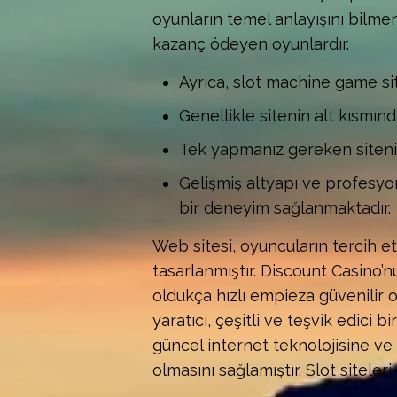
oyunların temel anlayışını bilmen
kazanç ödeyen oyunlardır.
Ayrıca, slot machine game sit
Genellikle sitenin alt kısmınd
Tek yapmanız gereken sitenin
Gelişmiş altyapı ve profesyo
bir deneyim sağlanmaktadır.
Web sitesi, oyuncuların tercih et
tasarlanmıştır. Discount Casino’
oldukça hızlı empieza güvenilir o
yaratıcı, çeşitli ve teşvik edici 
güncel internet teknolojisine ve 
olmasını sağlamıştır. Slot siteler