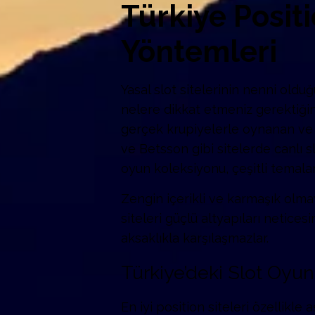
Türkiye Posit
Yöntemleri
Yasal slot sitelerinin nenni oldu
nelere dikkat etmeniz gerektiğini v
gerçek krupiyelerle oynanan ve a
ve Betsson gibi sitelerde canlı s
oyun koleksiyonu, çeşitli temala
Zengin içerikli ve karmaşık olmay
siteleri güçlü altyapıları netices
aksaklıkla karşılaşmazlar.
Türkiye’deki Slot Oyun
En iyi position siteleri özellikle