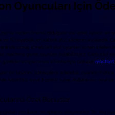
ion Oyuncuları Için Ö
ğunu ve neden önemli olduğunu ele aldık. Ayrıca, en iyi
e Türkiye’deki en kaliteli slot sitelerini inceledik. Can
nında sonuç alınabilen slot oyunları sunan sitelerdi
lot machine game oyunları bulabilirsiniz. Canlı slot si
r, grafikler empieza ses efektleriyle doludur
mostbet
an bir tasarım, bahisçilere aradıkları oyunları hızlıca
inde kesintisiz oyun hizmeti sunar. Kullanıcılar, oyunla
cularına Özel Bonuslar
 aşağıdaki soruların cevaplarını isteyecektir. Bir kez üy