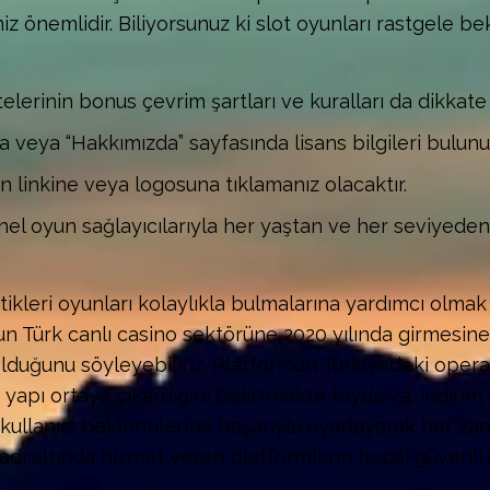
iz önemlidir. Biliyorsunuz ki slot oyunları rastgele 
elerinin bonus çevrim şartları ve kuralları da dikkat
a veya “Hakkımızda” sayfasında lisans bilgileri bulunu
 linkine veya logosuna tıklamanız olacaktır.
nel oyun sağlayıcılarıyla her yaştan ve her seviyed
tikleri oyunları kolaylıkla bulmalarına yardımcı olma
nun Türk canlı casino sektörüne 2020 yılında girmesi
lduğunu söyleyebiliriz. Platformun Türkiye’deki opera
bir yapı ortaya çıkardığını belirtmekte fayda va. İndir
kullanıcı beklentilerine başarıyla uyarlayarak her zam
i adı altında hizmet veren platformların hepsi güvenli d