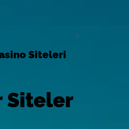
Casino Siteleri
r Siteler