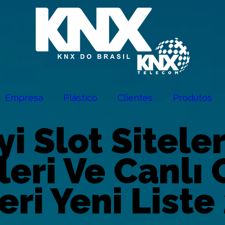
Empresa
Plástico
Clientes
Produtos
̇yi Slot Sitele
leri Ve Canlı 
eri Yeni List