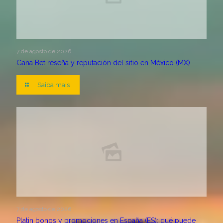
7 de agosto de 2026
Gana Bet reseña y reputación del sitio en México (MX)
Saiba mais
7 de agosto de 2026
Platin bonos y promociones en España (ES): qué puede