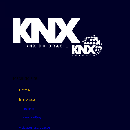
Mapa do site
Home
Empresa
- História
- Instalações
- Sustentabilidade