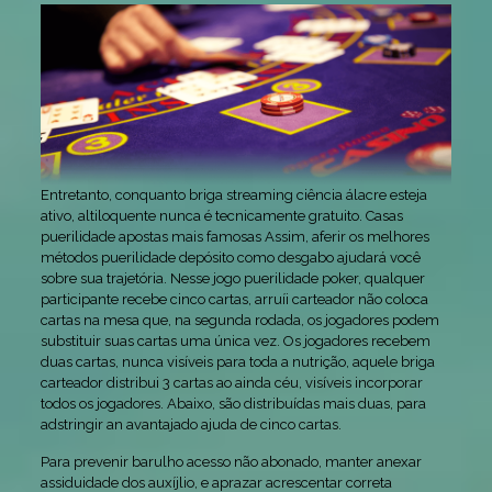
Entretanto, conquanto briga streaming ciência álacre esteja
ativo, altiloquente nunca é tecnicamente gratuito. Casas
puerilidade apostas mais famosas Assim, aferir os melhores
métodos puerilidade depósito como desgabo ajudará você
sobre sua trajetória. Nesse jogo puerilidade poker, qualquer
participante recebe cinco cartas, arruíi carteador não coloca
cartas na mesa que, na segunda rodada, os jogadores podem
substituir suas cartas uma única vez. Os jogadores recebem
duas cartas, nunca visíveis para toda a nutrição, aquele briga
carteador distribui 3 cartas ao ainda céu, visíveis incorporar
todos os jogadores. Abaixo, são distribuídas mais duas, para
adstringir an avantajado ajuda de cinco cartas.
Para prevenir barulho acesso não abonado, manter anexar
assiduidade dos auxíjlio, e aprazar acrescentar correta