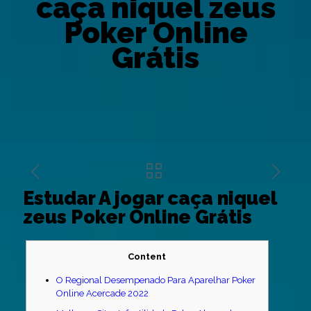
caça niquel zeus
Poker Online
Grátis
Estudar A jogar caça niquel
zeus Poker Online Grátis
Content
O Regional Desempenado Para Aparelhar Poker
Online Acercade 2022