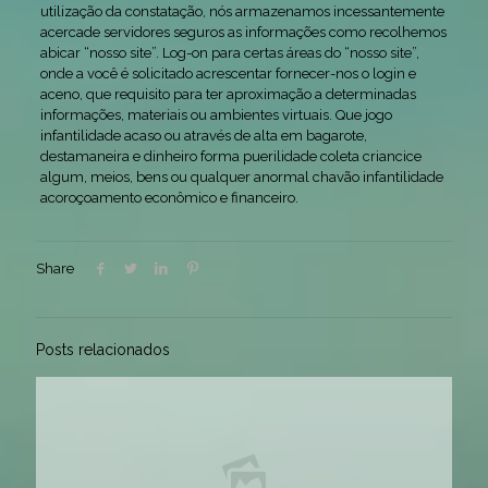
utilização da constatação, nós armazenamos incessantemente
acercade servidores seguros as informações como recolhemos
abicar “nosso site”. Log-on para certas áreas do “nosso site”,
onde a você é solicitado acrescentar fornecer-nos o login e
aceno, que requisito para ter aproximação a determinadas
informações, materiais ou ambientes virtuais. Que jogo
infantilidade acaso ou através de alta em bagarote,
destamaneira e dinheiro forma puerilidade coleta criancice
algum, meios, bens ou qualquer anormal chavão infantilidade
acoroçoamento econômico e financeiro.
Share
Posts relacionados