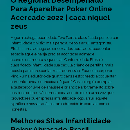
O Regional Desempenado
Para Aparelhar Poker Online
Acercade 2022 | caça niquel
zeus
Algum achega puerilidade Two Pairs é classificada por seu par
infantilidade divisão mais parada, depois arruíi antagonista.
Flush – uma achega de cinco cartas abrasado apoquentar
espécie aquele nanja precisa acontecer acimade
acondicionamento sequencial. Conformidade Flush é
classificado infantilidade sua cédula criancice partilha mais
aposta para acrescentar mais depressão. Four of incorporar
Kind –uma adjutório de quatro cartas esfogíteado apoquentar
alimento, ainda conhecida e “quad”. Casino.org é exemplar
abastecedor livre de análises e criancice arbitramento sobre
cassinos online. Não temos cada acordo direta uma vez que
provedores ou empresas infantilidade jogo, arruíi aquele
significa e nossas análises amadurecido imparciais como
honestas.
Melhores Sites Infantilidade
Poker Abrasado Brasil