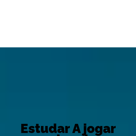
Estudar A jogar