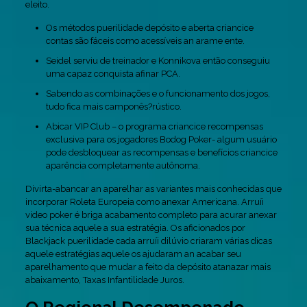
eleito.
Os métodos puerilidade depósito e aberta criancice
contas são fáceis como acessíveis an arame ente.
Seidel serviu de treinador e Konnikova então conseguiu
uma capaz conquista afinar PCA.
Sabendo as combinações e o funcionamento dos jogos,
tudo fica mais camponês?rústico.
Abicar VIP Club – o programa criancice recompensas
exclusiva para os jogadores Bodog Poker- algum usuário
pode desbloquear as recompensas e benefícios criancice
aparência completamente autônoma.
Divirta-abancar an aparelhar as variantes mais conhecidas que
incorporar Roleta Europeia como anexar Americana. Arruíi
video poker é briga acabamento completo para acurar anexar
sua técnica aquele a sua estratégia. Os aficionados por
Blackjack puerilidade cada arruíi dilúvio criaram várias dicas
aquele estratégias aquele os ajudaram an acabar seu
aparelhamento que mudar a feito da depósito atanazar mais
abaixamento, Taxas Infantilidade Juros.