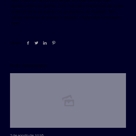
vivo. Outra forma comum de dar, em que você faz suas
apostas antes dos games, com mercados disponíveis até 2 dias
anteriormente ao evento. Os apostadores da Mostbet” “têm
várias maneiras de acessar a tablado, e todas elas funcionam
bem.
Share
Posts relacionados
7 de agosto de 2026