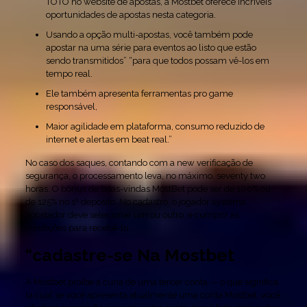
TOTO no website de apostas, a Mostbet oferece incríveis
oportunidades de apostas nesta categoria.
Usando a opção multi-apostas, você também pode
apostar na uma série para eventos ao listo que estão
sendo transmitidos” “para que todos possam vê-los em
tempo real.
Ele também apresenta ferramentas pro game
responsável,
Maior agilidade em plataforma, consumo reduzido de
internet e alertas em beat real.”
No caso dos saques, contando com a new verificação de
segurança, o processamento leva, no máximo, seventy two
horas. O bônus de boas-vindas MostBet pode ser de 100% ou
de 125% no 1º depósito. No cadastro, o jogador systems
apostador deve selecionar um ou outro, e cumprir as
condições para recebê-lo.
“cadastre-se Na Mostbet
A Mostbet proíbe a cuna de uma tercer conta — o que significa
la cual se você apresenta atualmente uma conta Mostbet, você