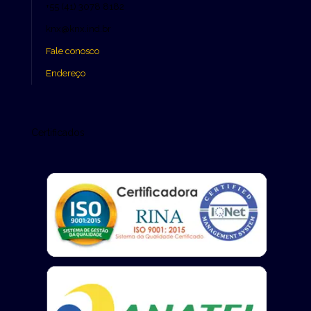
+55 (41) 3078 8182
knx@knx.ind.br
Fale conosco
Endereço
Certificados