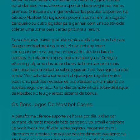
aprender electronic oferece a oportunidade de ganhar vários
prêmios. O Bacará é um game de cartas popular disponível na
tablado Mostbet. Os jogadores podem apostar em um jogador,
banqueiro ou outro jogador para ganhar, com um objetivo de
coletar uma soma para cartas próxima a new 9.
Se você quiser baixar gratuitamente o aplicativo Mostbet para
Google android aqui no brasil, clique not any ícone
correspondente na página principal do site da odaie de
apostas. A plataforma opera sob uma licença da Curaçao
eGaming, alguma das autoridades de licenciamento mais
conceituadas na indústria sobre jogos on-line. Isso significa que
a new Mostbet adere some sort of quaisquer regulamentos
electronic padrões necessários pra oferecer um ambiente de
apostas seguro e justo. Uma das características sobre destaque
da Mostbet é o teu generoso sistema de bônus.
Os Bons Jogos Do Mostbet Casino
A plataforma oferece suporte 24 horas por dia, 7 dias por
semana, durante meio de bate-papo ao vivo, email e telefone.
Se você tiver uma dúvida sobre registro, pagamentos ou
diretrizes de apostas, the equipe de atendimento ao cliente da
Mostbet está sempre pronta para auxiliar. A plataforma