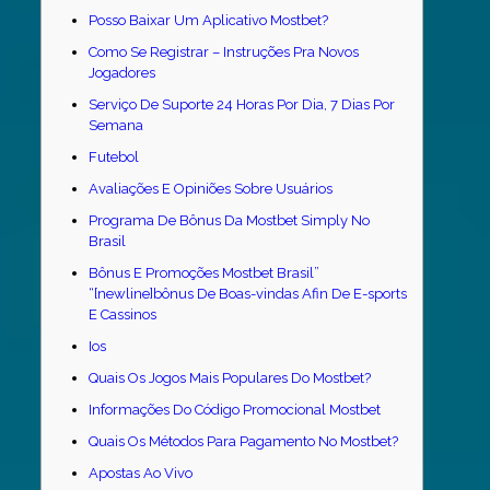
Posso Baixar Um Aplicativo Mostbet?
Como Se Registrar – Instruções Pra Novos
Jogadores
Serviço De Suporte 24 Horas Por Dia, 7 Dias Por
Semana
Futebol
Avaliações E Opiniões Sobre Usuários
Programa De Bônus Da Mostbet Simply No
Brasil
Bônus E Promoções Mostbet Brasil”
“[newline]bônus De Boas-vindas Afin De E-sports
E Cassinos
Ios
Quais Os Jogos Mais Populares Do Mostbet?
Informações Do Código Promocional Mostbet
Quais Os Métodos Para Pagamento No Mostbet?
Apostas Ao Vivo