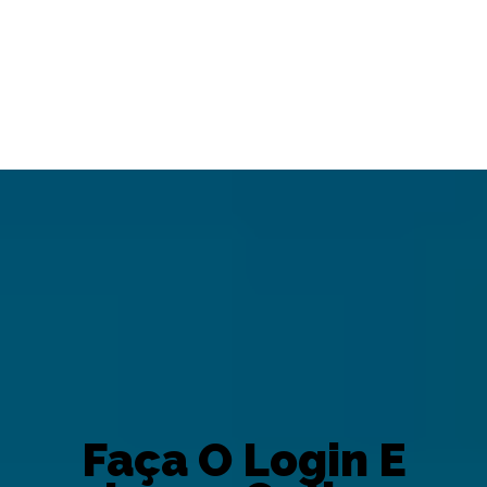
Faça O Login E