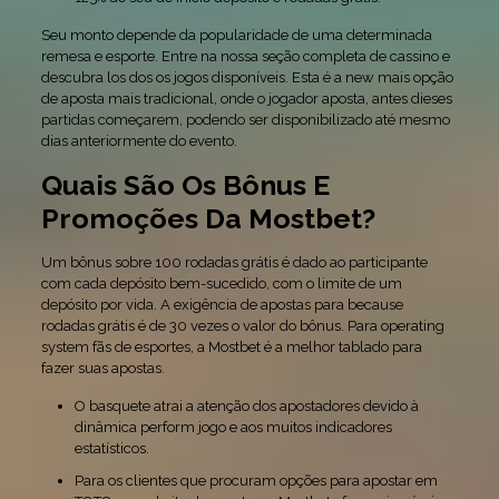
Seu monto depende da popularidade de uma determinada
remesa e esporte. Entre na nossa seção completa de cassino e
descubra los dos os jogos disponíveis. Esta é a new mais opção
de aposta mais tradicional, onde o jogador aposta, antes dieses
partidas começarem, podendo ser disponibilizado até mesmo
dias anteriormente do evento.
Quais São Os Bônus E
Promoções Da Mostbet?
Um bônus sobre 100 rodadas grátis é dado ao participante
com cada depósito bem-sucedido, com o limite de um
depósito por vida. A exigência de apostas para because
rodadas grátis é de 30 vezes o valor do bônus. Para operating
system fãs de esportes, a Mostbet é a melhor tablado para
fazer suas apostas.
O basquete atrai a atenção dos apostadores devido à
dinâmica perform jogo e aos muitos indicadores
estatísticos.
Para os clientes que procuram opções para apostar em