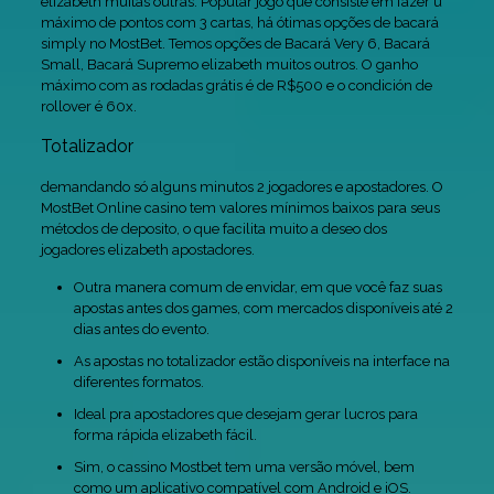
elizabeth muitas outras. Popular jogo que consiste em fazer u
máximo de pontos com 3 cartas, há ótimas opções de bacará
simply no MostBet. Temos opções de Bacará Very 6, Bacará
Small, Bacará Supremo elizabeth muitos outros. O ganho
máximo com as rodadas grátis é de R$500 e o condición de
rollover é 60x.
Totalizador
demandando só alguns minutos 2 jogadores e apostadores. O
MostBet Online casino tem valores mínimos baixos para seus
métodos de deposito, o que facilita muito a deseo dos
jogadores elizabeth apostadores.
Outra manera comum de envidar, em que você faz suas
apostas antes dos games, com mercados disponíveis até 2
dias antes do evento.
As apostas no totalizador estão disponíveis na interface na
diferentes formatos.
Ideal pra apostadores que desejam gerar lucros para
forma rápida elizabeth fácil.
Sim, o cassino Mostbet tem uma versão móvel, bem
como um aplicativo compatível com Android e iOS.