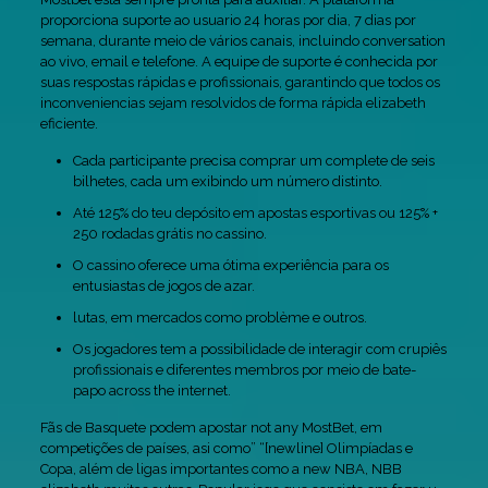
proporciona suporte ao usuario 24 horas por dia, 7 dias por
semana, durante meio de vários canais, incluindo conversation
ao vivo, email e telefone. A equipe de suporte é conhecida por
suas respostas rápidas e profissionais, garantindo que todos os
inconveniencias sejam resolvidos de forma rápida elizabeth
eficiente.
Cada participante precisa comprar um complete de seis
bilhetes, cada um exibindo um número distinto.
Até 125% do teu depósito em apostas esportivas ou 125% +
250 rodadas grátis no cassino.
O cassino oferece uma ótima experiência para os
entusiastas de jogos de azar.
lutas, em mercados como problème e outros.
Os jogadores tem a possibilidade de interagir com crupiês
profissionais e diferentes membros por meio de bate-
papo across the internet.
Fãs de Basquete podem apostar not any MostBet, em
competições de países, asi como” “[newline] Olimpíadas e
Copa, além de ligas importantes como a new NBA, NBB