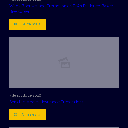
Wildz Bonuses and Promotions NZ: An Evidence-Based
Breakdown
Saiba mais
7 de agosto de 2026
Sensible Medical insurance Preparations
Saiba mais