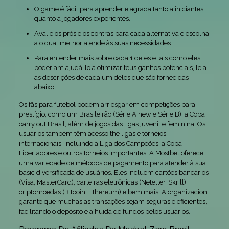
O game é fácil para aprender e agrada tanto a iniciantes
quanto a jogadores experientes.
Avalie os prós e os contras para cada alternativa e escolha
a o qual melhor atende às suas necessidades.
Para entender mais sobre cada 1 deles e tais como eles
poderiam ajudá-lo a otimizar teus ganhos potenciais, leia
as descrições de cada um deles que são fornecidas
abaixo.
Os fãs para futebol podem arriesgar em competições para
prestígio, como um Brasileirão (Série A new e Série B), a Copa
carry out Brasil, além de jogos das ligas juvenil e feminina. Os
usuários também têm acesso the ligas e torneios
internacionais, incluindo a Liga dos Campeões, a Copa
Libertadores e outros torneios importantes. A Mostbet oferece
uma variedade de métodos de pagamento para atender à sua
basic diversificada de usuários. Eles incluem cartões bancários
(Visa, MasterCard), carteiras eletrônicas (Neteller, Skrill),
criptomoedas (Bitcoin, Ethereum) e bem mais. A organizacion
garante que muchas as transações sejam seguras e eficientes,
facilitando o depósito e a huida de fundos pelos usuários.