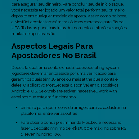
para asegurar seu dinheiro. Para concluir seu de início saque,
você necessita ter jogado um valor total perform seu primeiro
depósito em qualquer modelo de aposta. Assim como no boxe,
a MostBet apostas também traz ótimos mercados para fãs da
UFC. Todas as principais lutas do momento, cinturões e opções
muitas de apostas estão
Aspectos Legais Para
Apostadores No Brasil
Depois la cual uma conta é criada, todos operating-system
jogadores devem är anpassade por uma verificação para
garantir os quais têm 18 anos ou mais at the que a conta é
deles. O aplicativo MostBet está disponível em dispositivos
Android e iOS. Se o web site estiver inacessível, work with
espelhos que estejam funcionando.
dinheiro para quem convida amigos para ze cadastrar na
plataforma, entre várias outras
Para obter o bônus preliminar da Mostbet, é necessário
fazer 1 depósito mínimo de R$ 25, 00 e máximo sobre R$
1. seven hundred, 00.