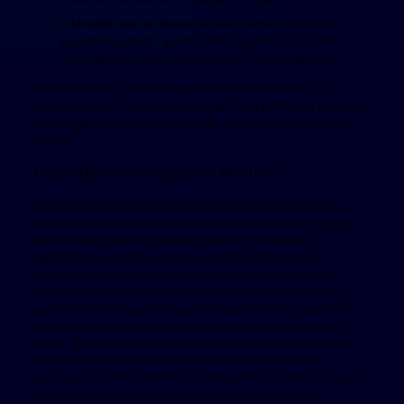
A Mostbet realiza loterias regularmente, nas quais os
jogadores podem” “ganhar vários prêmios, incluindo
recompensas reais, bônus e jogos virtuais gratuitos.
desenvolvedores, além da possibilidade de se fazer um
cadastro rápido. Tudo isso dentro de uma plataforma muy fácil
de navegar, tanto pelo computador quanto por dispositivos
móveis.
Posso Baixar Um Aplicativo Mostbet?
A Mostbet oferece caça-níqueis com jackpots progressivos,
onde uma part de cada aposta é adicionada ao prêmio total.
Isso permite que os jogadores ganhem uma quantia
significativa para dinheiro quando certas combinações
ocorrem ou de forma aleatória. As apostas no ano de vôlei
abrangem torneios nacionais e internacionais. Os usuários
podem encontrar partidas ag Superliga Brasileira, bastante
como várias competições internacionais, como some sort of
Copa” “da terra e os Games Olímpicos. A incapere de apostas
oferece acesso a apostas em mais de 40 modalidades
esportivas. A linha néanmoins ampla é the do futebol, no ano
de que ligas de quase 80 países estão representadas.