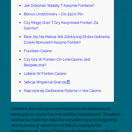
Jak Dokonać Wpłaty T Kasynie Fontana?
Bonus Urodzinowy – Do 3500 Pln
Czy Mogę Grać T Gry Kasynowe Fontan Za
Darmo?
Baw Się Na Maksa We Zdobywaj Ekstra Gotówkę
Dzięki Bonusom Kasyno Fontan!
Fountain Casino
Czy Gra W Fontan On Line Casino Jest
Bezpieczna?
Loterie W Fontan Casino
Sekcja Wsparcia Gracza
Najczęściej Zadawane Pytania U Vox Casino
Cashback jest naliczany automatycznie we dodawany do
konta gracza, często t formie środków bonusowych. Wysokość
cashbacku może być stała dla wszystkich graczy względnie
zróżnicowana w zależności od statusu w programie
lojalnościowym. Fontan Casino może oferować na przykład 5-