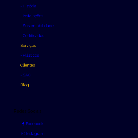
- História
- Instalações
- Sustentabilidade
- Certificados
Serviços
- Plásticos
Clientes
- SAC
Blog
Redes Sociais
Facebook
Instagram