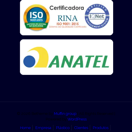
© 2026 Betheme by
Muffin group
| All Rights Reserved |
Powered by
WordPress
Home
Empresa
Plástico
Clientes
Produtos