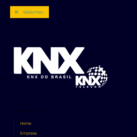
Saiba mais
Mapa do site
Home
Empresa