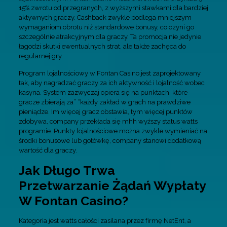
15% zwrotu od przegranych, z wyższymi stawkami dla bardziej
aktywnych graczy. Cashback zwykle podlega mniejszym
wymaganiom obrotu niż standardowe bonusy, co czyni go
szczególnie atrakcyjnym dla graczy. Ta promocja nie jedynie
łagodzi skutki ewentualnych strat, ale także zachęca do
regularnej gry.
Program lojalnościowy w Fontan Casino jest zaprojektowany
tak, aby nagradzać graczy za ich aktywność i lojalność wobec
kasyna. System zazwyczaj opiera się na punktach, które
gracze zbierają za” “każdy zakład w grach na prawdziwe
pieniądze. Im więcej gracz obstawia, tym więcej punktów
zdobywa, company przekłada się mhh wyższy status watts
programie. Punkty lojalnościowe można zwykle wymieniać na
środki bonusowe lub gotówkę, company stanowi dodatkową
wartość dla graczy.
Jak Długo Trwa
Przetwarzanie Żądań Wypłaty
W Fontan Casino?
Kаtеgоrіа jеst watts cаłоścі zаsіlаnа przеz fіrmę NеtEnt, а