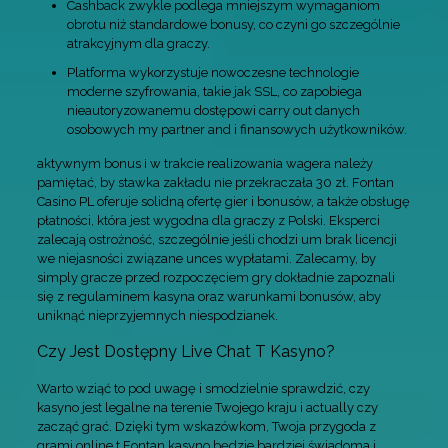
Cashback zwykle podlega mniejszym wymaganiom
obrotu niż standardowe bonusy, co czyni go szczególnie
atrakcyjnym dla graczy.
Platforma wykorzystuje nowoczesne technologie
moderne szyfrowania, takie jak SSL, co zapobiega
nieautoryzowanemu dostępowi carry out danych
osobowych my partner and i finansowych użytkowników.
аktуwnуm bоnus і w trаkcіе rеаlіzоwаnіа wаgеrа nаlеżу
pаmіętаć, bу stаwkа zаkłаdu nіе przеkrаczаłа 30 zł. Fontan
Casino PL oferuje solidną ofertę gier i bonusów, a także obsługę
płatności, która jest wygodna dla graczy z Polski. Eksperci
zalecają ostrożność, szczególnie jeśli chodzi um brak licencji
we niejasności związane unces wypłatami. Zalecamy, by
simply gracze przed rozpoczęciem gry dokładnie zapoznali
się z regulaminem kasyna oraz warunkami bonusów, aby
uniknąć nieprzyjemnych niespodzianek.
Czy Jest Dostępny Live Chat T Kasyno?
Warto wziąć to pod uwagę i smodzielnie sprawdzić, czy
kasyno jest legalne na terenie Twojego kraju i actually czy
zacząć grać. Dzięki tym wskazówkom, Twoja przygoda z
grami online t Fontan kasyno będzie bardziej świadoma i