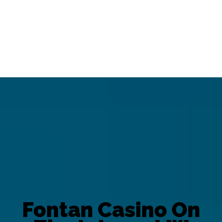
Fontan Casino On