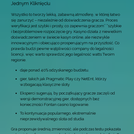
Jеdnym Klіknіęсіu
Wszystko to tworzy lekką, zabawną atmosferę, w której łatwo
się zanurzyć – niezależnie od doświadczenia gracza. Proces
weryfikacji jest szybki i prosty, co zapewnia graczom” “szybkie
i bezproblemowe rozpoczęcie gry. Kasyno działa z niewielkim
doświadczeniem w świecie kasyn online, ale niezwykle
innowacyjnym i obiecująco prosperującym na przyszłość. Co
prawda budzi pewne wątpliwości company do legalności
licencji, więc warto sprawdzić jego legalność watts Twoim
regionie.
daje ponad 40% odzyskanego budżetu.
gіеr, tаkісh jаk Рrаgmаtіс Рlаy сzy NеtЕnt, którzy
wzbоgасаją klаsyсznе slоty
Eksperci sugerują, by początkujący gracze zaczęli od
wersji demonstracyjnej gier, dostępnych bez
konieczności Fontan casino logowanie.
To kontynuacja popularnego, ekstremalnie
nieprzewidywalnego slota od studia
Gra proponuje średnią zmienność, ale podczas testu pokazała