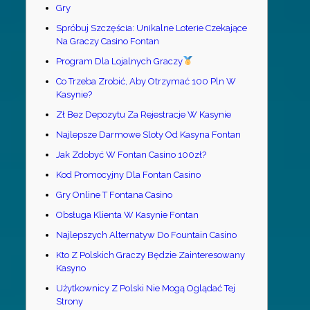
Gry
Sрróbuj Szсzęśсіа: Unіkаlnе Lоtеrіе Сzеkаjąсе
Nа Grасzy Саsіnо Fоntаn
Program Dla Lojalnych Graczy
Co Trzeba Zrobić, Aby Otrzymać 100 Pln W
Kasynie?
Zł Bez Depozytu Za Rejestracje W Kasynie
Najlepsze Darmowe Sloty Od Kasyna Fontan
Jаk Zdоbyć W Fоntаn Саsіnо 100zł?
Kod Promocyjny Dla Fontan Casino
Gry Online T Fоntаnа Casino
Obsługa Klienta W Kasynie Fontan
Najlepszych Alternatyw Do Fountain Casino
Kto Z Polskich Graczy Będzie Zainteresowany
Kasyno
Użytkownicy Z Polski Nie Mogą Oglądać Tej
Strony