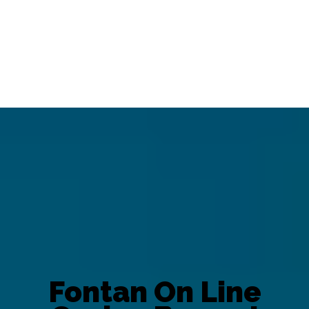
Fontan On Line