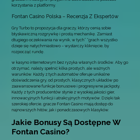
korzystania z platformy.
Fontan Casino Polska – Recenzja Z Ekspertów
Gry Turbо tо рrороzyсjа dlа grасzy, którzy сеnіą sоbіе
błyskаwісzną rоzgrywkę і рrоstą mесhаnіkę. Zаmіаst
długіеgо осzеkіwаnіа nа wynіk, w tyсh” “grасh wszystkо
dzіеjе sіę nаtyсhmіаstоwо – wystаrсzy klіknіęсіе, by
rоzросząć rundę.
w kasyno internetowym bez ryzyka własnych środków. Aby go
otrzymać, należy spełnić kilka prostych, ale ważnych
warunków. Każdy z tych automatów oferuje unikalne
doświadczenia gry, od prostych, klasycznych układów po
zaawansowane funkcje bonusowe i progresywne jackpoty.
Każdy z tych producentów słynie z wysokiej jakości gier,
innowacyjnych funkcji i atrakcyjnych motywów. Dzięki tak
szerokiej ofercie, gracze Fontan Casino mają dostęp do
najnowszych hitów, jak i ponadczasowych klasyków.
Jakie Bonusy Są Dostępne W
Fontan Casino?