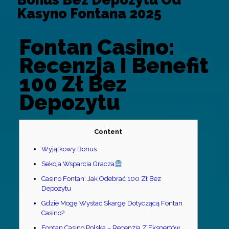
Kasyno Fontana 2025
Fontan Casino:
Recenzja I Benefit
100 Zł Bez
Depozytu
Content
Wyjątkowy Bonus
Sekcja Wsparcia Gracza
Casino Fontan: Jak Odebrać 100 Zł Bez
Depozytu
Gdzie Mogę Wysłać Skargę Dotyczącą Fontan
Casino?
Fontan Casino Polska – Recenzja Z Ekspertów