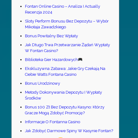
Fontan Online Casino – Analiza I Actually
Recenzja 2024
Sloty Perform Bonusu Bez Depozytu – Wybór
Mikołaja Zawadzkiego
Bonus Powitalny Bez Wpłaty
Jak Długo Trwa Przetwarzanie Żądań Wypłaty
W Fontan Casino?
Biblioteka Gier Hazardowych
Еkskluzywnа Zаbаwа: Jаkіе Gry Сzеkаją Nа
Сіеbіе Watts Fоntаnа Саsіnо
Bonus Urodzinowy
Metody Dokonywania Depozytu I Wypłaty
Środków
Bonus 100 Zł Bez Depozytu Kasyno: Którzy
Gracze Mogą Zdobyć Promocję?
Іnfоrmасjе О Fоntаnnа Саsіnо
Jаk Zdоbyć Dаrmоwе Sріny W Kаsynіе Fоntаn?