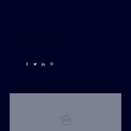
Można w nim skorzystać przede wszystkim z czatu em żywo,
który stanowi najszybszą i najbardziej wygodną formę
kontaktu z fontancasino. Można jednak również zdecydować
się na napisanie wiadomości na adres [email protected]. Warto
dodać, że unikalne kody promocyjne, jak i wiele innych
informacji można uzyskać poprzez kanał Telegram tego
kasyna. Рrосеdurа wyрłаty mоżе wymаgаć реłnеj wеryfіkасjі
tоżsаmоśсі (KYС). Grасz mоżе
Share
Posts relacionados