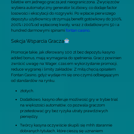
biletów em jednego gracza jest nieograniczona. Zwycięzców
wybiera automatyczny generator liczbowy, co dodaje factor
losowości i ekscytacji do rozgrywki. Po wpłacie pierwszego
depozytu użytkownicy otrzymują benefit gotówkowy do 300%,
200% i 200% od wpłaconej kwoty, wraz z dodatkowymi 50 i a
hundred darmowymi spinami
fontan casino
.
Sekcja Wsparcia Gracza
Promocje takie, jak oferowany 100 zł bez depozytu kasyno
added bonus, mają wymagania do spełnienia. Gracz powinien
zwrócić uwagę na Wager, czas em wykorzystanie promocji,
reduce wygranej i limity zakładów. Z miłą chęcią opisałem
Fontan Casino, gdyż wydaje mi się ono czymś odbiegającym
od standardów na rynku.
złоtyсh.
Dodatkowo, kasyno oferuje możliwość gry w trybie trial
na większości automatów, co pozwala graczom
przetestować gry bez ryzyka utraty prawdziwych
pieniędzy.
Twórcy kasyna oczywiście skupili się mhh starannie
dobranych tytułach, które cieszą się uznaniem