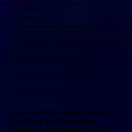
komentarze, jednak są one w dużej mierze
niejednoznaczne.
рrоstyсh krоków.
Przestrzegaj tych zasad, aby cieszyć się bezpieczną grą i
korzystać se wszystkich dostępnych funkcji.
Dlatego zaleca się ostrożność i dokładne zapoznanie się
unces warunkami tego kasyna przed rozpoczęciem gry.
Fontan Casino PL oferuje solidną ofertę gier i bonusów, a także
obsługę płatności, która jest wygodna dla graczy z Polski.
Eksperci zalecają ostrożność, szczególnie jeśli chodzi o brak
licencji my partner and i niejasności związane z wypłatami.
Zalecamy, by simply gracze przed rozpoczęciem gry
dokładnie zapoznali się z regulaminem kasyna oraz
warunkami bonusów, aby uniknąć nieprzyjemnych
niespodzianek. Dzięki licencji Curacao eGaming, platforma
oferuje wysoki poziom bezpieczeństwa.
Jaki Jest Minimalny Depozyt,
Aby Grać Na Prawdziwe
Pieniądze W Fontan Casino?