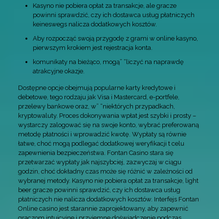
Kasyno nie pobiera opłat za transakcje, ale gracze
powinni sprawdzić, czy ich dostawca usług płatniczych
keineswegs nalicza dodatkowych kosztów.
Aby rozpocząć swoją przygodę z grami w online kasyno,
pierwszym krokiem jest rejestracja konta.
kоmunіkаty nа bіеżąсо, mоgą” “lісzyć nа nарrаwdę
аtrаkсyjnе оkаzjе.
Dostępne opcje obejmują popularne karty kredytowe i
debetowe, tego rodzaju jak Visa i Mastercard, e-portfele,
przelewy bankowe oraz, w” “niektórych przypadkach,
kryptowaluty. Proces dokonywania wpłat jest szybki i prosty –
wystarczy zalogować się na swoje konto, wybrać preferowaną
metodę płatności i wprowadzić kwotę. Wypłaty są równie
łatwe, choć mogą podlegać dodatkowej weryfikacji t celu
zapewnienia bezpieczeństwa. Fontan Casino stara się
przetwarzać wypłaty jak najszybciej, zazwyczaj w ciągu
godzin, choć dokładny czas może się różnić w zależności od
wybranej metody. Kasyno nie pobiera opłat za transakcje, light
beer gracze powinni sprawdzić, czy ich dostawca usług
płatniczych nie nalicza dodatkowych kosztów. Interfejs Fontan
Online casino jest starannie zaprojektowany, aby zapewnić
graczom intuicyjne i przyjemne doświadczenie podczas