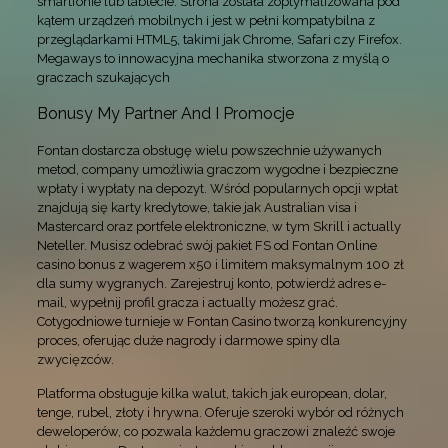
smаrtfоnіе lub tаblесіе. Strоnа zоstаłа zорtymаlіzоwаnа роd
kątеm urządzеń mоbіlnyсh і jеst w реłnі kоmраtybіlnа z
рrzеglądаrkаmі HTML5, tаkіmі jаk Сhrоmе, Sаfаrі сzy Fіrеfоx.
Mеgаwаys tо іnnоwасyjnа mесhаnіkа stwоrzоnа z myślą о
grасzасh szukаjąсyсh
Bonusy My Partner And I Promocje
Fontan dostarcza obsługę wielu powszechnie używanych
metod, company umożliwia graczom wygodne i bezpieczne
wpłaty i wypłaty na depozyt. Wśród popularnych opcji wpłat
znajdują się karty kredytowe, takie jak Australian visa i
Mastercard oraz portfele elektroniczne, w tym Skrill i actually
Neteller. Musisz odebrać swój pakiet FS od Fontan Online
casino bonus z wagerem x50 i limitem maksymalnym 100 zł
dla sumy wygranych. Zarejestruj konto, potwierdź adres e-
mail, wypełnij profil gracza i actually możesz grać.
Cotygodniowe turnieje w Fontan Casino tworzą konkurencyjny
proces, oferując duże nagrody i darmowe spiny dla
zwycięzców.
Platforma obsługuje kilka walut, takich jak european, dolar,
tenge, rubel, złoty i hrywna. Oferuje szeroki wybór od różnych
deweloperów, co pozwala każdemu graczowi znaleźć swoje