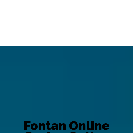
Fontan Online