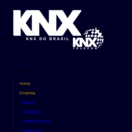
Mapa do site
Home
Empresa
- História
- Instalações
- Sustentabilidade
- Certificados