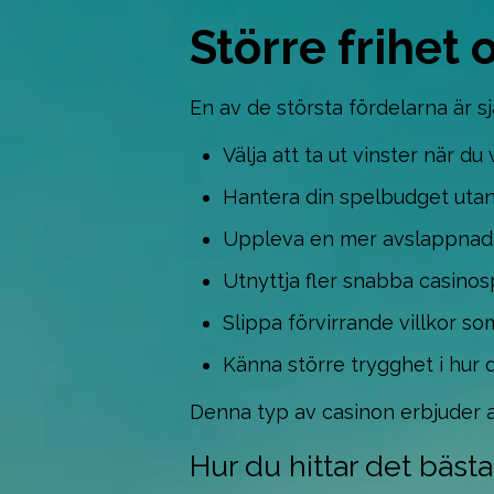
Större frihet 
En av de största fördelarna är s
Välja att ta ut vinster när du vi
Hantera din spelbudget utan
Uppleva en mer avslappnad s
Utnyttja fler snabba casinos
Slippa förvirrande villkor som
Känna större trygghet i hur 
Denna typ av casinon erbjuder a
Hur du hittar det bäst