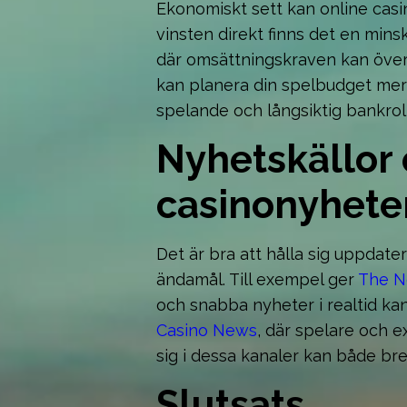
Ekonomiskt sett kan online casi
vinsten direkt finns det en mins
där omsättningskraven kan övers
kan planera din spelbudget mer e
spelande och långsiktig bankro
Nyhetskällor 
casinonyhete
Det är bra att hålla sig uppdater
ändamål. Till exempel ger
The N
och snabba nyheter i realtid kan
Casino News
, där spelare och 
sig i dessa kanaler kan både bre
Slutsats