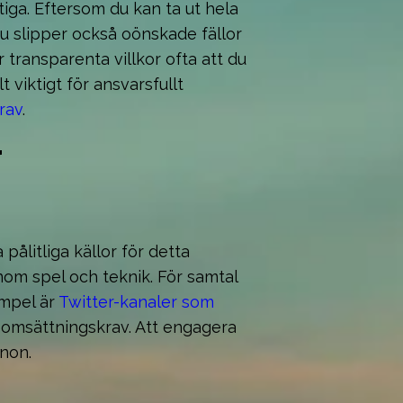
iga. Eftersom du kan ta ut hela
Du slipper också oönskade fällor
transparenta villkor ofta att du
 viktigt för ansvarsfullt
rav
.
r
pålitliga källor för detta
nom spel och teknik. För samtal
empel är
Twitter-kanaler som
n omsättningskrav. Att engagera
inon.