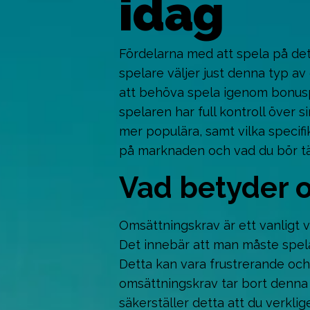
idag
Fördelarna med att spela på det 
spelare väljer just denna typ av 
att behöva spela igenom bonuspe
spelaren har full kontroll över s
mer populära, samt vilka specifik
på marknaden och vad du bör tä
Vad betyder o
Omsättningskrav är ett vanligt v
Det innebär att man måste spela
Detta kan vara frustrerande och
omsättningskrav tar bort denna 
säkerställer detta att du verklig