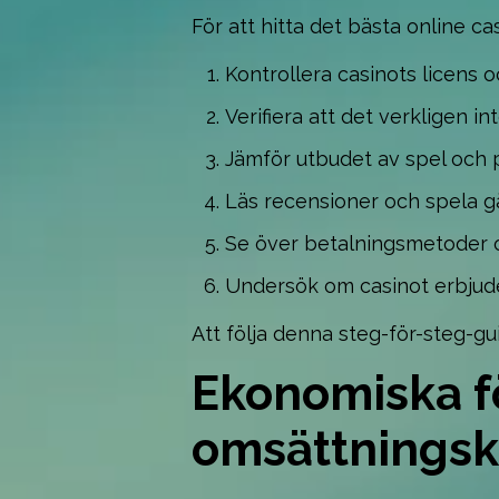
För att hitta det bästa online ca
Kontrollera casinots licens o
Verifiera att det verkligen i
Jämför utbudet av spel och 
Läs recensioner och spela gä
Se över betalningsmetoder o
Undersök om casinot erbjude
Att följa denna steg-för-steg-gui
Ekonomiska fö
omsättningsk