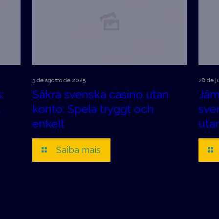
3 de agosto de 2025
28 de j
:
Säkra svenska casino utan
Jäm
t
konto: Spela tryggt och
sve
enkelt
uta
Saiba mais