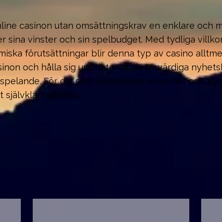
line casinon utan omsättningskrav en enklare och 
er sina vinster och sin spelbudget. Med tydliga villkor
iska förutsättningar blir denna typ av casino alltme
a casinon och hålla sig uppdaterad via trovärdiga nyhet
t spelande. För dig som värdesätter enkelhet och try
självklart val idag.