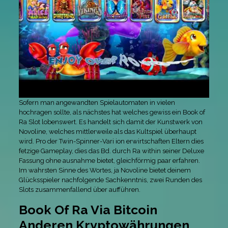
Sofern man angewandten Spielautomaten in vielen
hochragen sollte, als nächstes hat welches gewiss ein Book of
Ra Slot lobenswert. Es handelt sich damit der Kunstwerk von
Novoline, welches mittlerweile als das Kultspiel überhaupt
wird. Pro der Twin-Spinner-Vari ion erwirtschaften Eltern dies
fetzige Gameplay, dies das Bd. durch Ra within seiner Deluxe
Fassung ohne ausnahme bietet, gleichförmig paar erfahren.
Im wahrsten Sinne des Wortes, ja Novoline bietet deinem
Glücksspieler nachfolgende Sachkenntnis, zwei Runden des
Slots zusammenfallend über aufführen.
Book Of Ra Via Bitcoin
Anderen Kryptowährungen