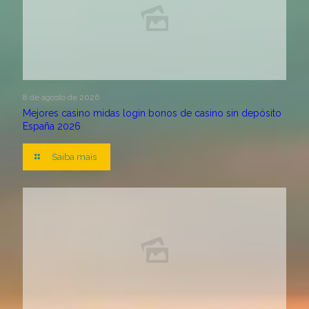
8 de agosto de 2026
Mejores casino midas login bonos de casino sin depósito
España 2026
Saiba mais