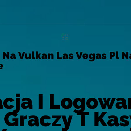
 Na Vulkan Las Vegas Pl 
e
acja I Logowa
Graczy T Kas