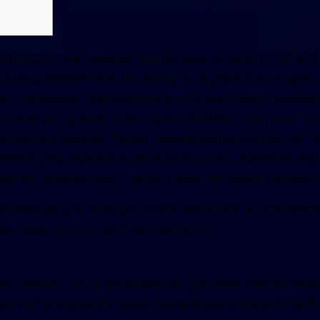
zmieszczone, jedynie trochę kłuje w oczy to, że jest
jest bezproblemowe, bo mamy tu wyszukiwarkę gier, 
wców i motywów. Oferta promocyjna dla stałych bywal
żowanych graczy czeka sporo atrakcji i korzyści. Tur
o rodzaju zadania. Nasze kasyno online oferuje też
romocyjny zapewnia unikalne korzyści. Niemniej je
rogram lojalnościowy, gdzie czeka mnóstwo korzyści.
edzialną grę, oferując różne narzędzia do zarządzan
w, czasu gry czy samowykluczenia.
y
steś nowym, czy powracającym graczem, kasyno Vulk
ub kontynuowania twojej hazardowej przygody onlin