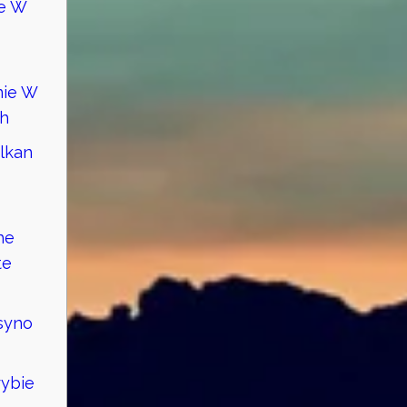
e W
nie W
ch
lkan
he
te
syno
rybie