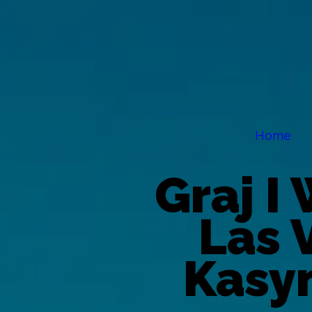
Home
Graj I
Las 
Kasy