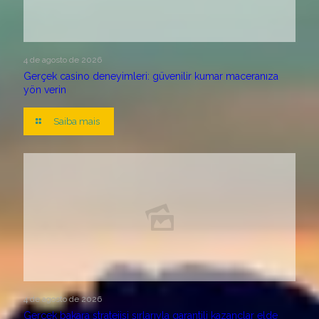
4 de agosto de 2026
Gerçek casino deneyimleri: güvenilir kumar maceranıza
yön verin
Saiba mais
4 de agosto de 2026
Gerçek bakara stratejisi sırlarıyla garantili kazançlar elde