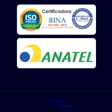
© 2026 Betheme by
Muffin group
| All Rights Reserved |
Powered by
WordPress