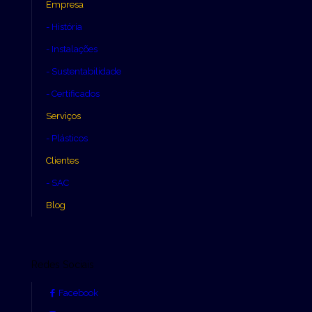
Empresa
- História
- Instalações
- Sustentabilidade
- Certificados
Serviços
- Plásticos
Clientes
- SAC
Blog
Redes Sociais
Facebook