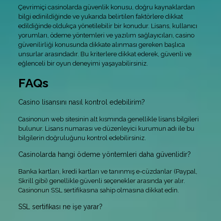
Çevrimiçi casinolarda güvenlik konusu, doğru kaynaklardan
bilgi edinildiğinde ve yukarıda belirtilen faktörlere dikkat
edildiğinde oldukça yönetilebilir bir konudur. Lisans, kullanıcı
yorumları, ödeme yöntemleri ve yazılım sağlayıcıları, casino
güvenilirliği konusunda dikkate alınması gereken başlıca
unsurlar arasındadır. Bu kriterlere dikkat ederek, güvenli ve
eğlenceli bir oyun deneyimi yaşayabilirsiniz.
FAQs
Casino lisansını nasıl kontrol edebilirim?
Casinonun web sitesinin alt kısmında genellikle lisans bilgileri
bulunur. Lisans numarası ve düzenleyici kurumun adı ile bu
bilgilerin doğruluğunu kontrol edebilirsiniz.
Casinolarda hangi ödeme yöntemleri daha güvenlidir?
Banka kartları, kredi kartları ve tanınmış e-cüzdanlar (Paypal,
Skrill gibi) genellikle güvenli seçenekler arasında yer alır.
Casinonun SSL sertifikasına sahip olmasına dikkat edin.
SSL sertifikası ne işe yarar?