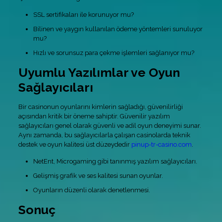
SSL sertifikaları ile korunuyor mu?
Bilinen ve yaygın kullanılan ödeme yöntemleri sunuluyor
mu?
Hızlı ve sorunsuz para çekme işlemleri sağlanıyor mu?
Uyumlu Yazılımlar ve Oyun
Sağlayıcıları
Bir casinonun oyunlarını kimlerin sağladığı, güvenilirliği
açısından kritik bir öneme sahiptir. Güvenilir yazılım
sağlayıcıları genel olarak güvenli ve adil oyun deneyimi sunar.
Aynı zamanda, bu sağlayıcılarla çalışan casinolarda teknik
destek ve oyun kalitesi üst düzeydedir
pinup-tr-casino.com
.
NetEnt, Microgaming gibi tanınmış yazılım sağlayıcıları.
Gelişmiş grafik ve ses kalitesi sunan oyunlar.
Oyunların düzenli olarak denetlenmesi.
Sonuç