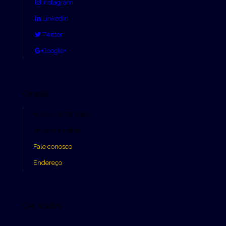
Instagram
Linkedin
Twitter
Google+
Contato
+55 (41) 3078 8182
knx@knx.ind.br
Fale conosco
Endereço
Certificados