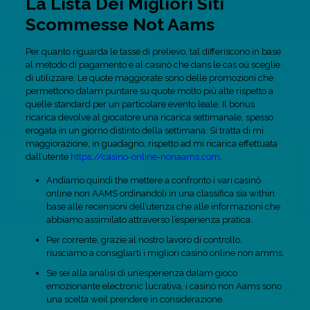
La Lista Dei Migliori Siti
Scommesse Not Aams
Per quanto riguarda le tasse di prelievo, tal differiscono in base
al metodo di pagamento e al casinò che dans le cas où sceglie
di utilizzare. Le quote maggiorate sono delle promozioni che
permettono dalam puntare su quote molto più alte rispetto a
quelle standard per un particolare evento leale. Il bonus
ricarica devolve al giocatore una ricarica settimanale, spesso
erogata in un giorno distinto della settimana. Si tratta di mi
maggiorazione, in guadagno, rispetto ad mi ricarica effettuata
dall’utente
https://casino-online-nonaams.com
.
Andiamo quindi the mettere a confronto i vari casinò
online non AAMS ordinandoli in una classifica sia within
base alle recensioni dell’utenza che alle informazioni che
abbiamo assimilato attraverso l’esperienza pratica.
Per corrente, grazie al nostro lavoro di controllo,
riusciamo a consigliarti i migliori casinò online non amms.
Se sei alla analisi di un’esperienza dalam gioco
emozionante electronic lucrativa, i casinò non Aams sono
una scelta weil prendere in considerazione.