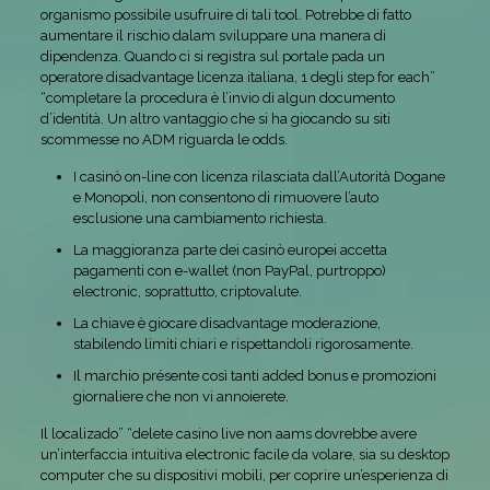
organismo possibile usufruire di tali tool. Potrebbe di fatto
aumentare il rischio dalam sviluppare una manera di
dipendenza. Quando ci si registra sul portale pada un
operatore disadvantage licenza italiana, 1 degli step for each”
“completare la procedura è l’invio di algun documento
d’identità. Un altro vantaggio che si ha giocando su siti
scommesse no ADM riguarda le odds.
I casinò on-line con licenza rilasciata dall’Autorità Dogane
e Monopoli, non consentono di rimuovere l’auto
esclusione una cambiamento richiesta.
La maggioranza parte dei casinò europei accetta
pagamenti con e-wallet (non PayPal, purtroppo)
electronic, soprattutto, criptovalute.
La chiave è giocare disadvantage moderazione,
stabilendo limiti chiari e rispettandoli rigorosamente.
Il marchio présente così tanti added bonus e promozioni
giornaliere che non vi annoierete.
Il localizado” “delete casino live non aams dovrebbe avere
un’interfaccia intuitiva electronic facile da volare, sia su desktop
computer che su dispositivi mobili, per coprire un’esperienza di