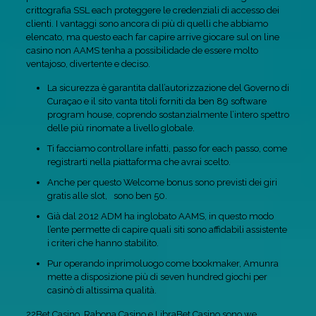
crittografia SSL each proteggere le credenziali di accesso dei
clienti. I vantaggi sono ancora di più di quelli che abbiamo
elencato, ma questo each far capire arrive giocare sul on line
casino non AAMS tenha a possibilidade de essere molto
ventajoso, divertente e deciso.
La sicurezza è garantita dall’autorizzazione del Governo di
Curaçao e il sito vanta titoli forniti da ben 89 software
program house, coprendo sostanzialmente l’intero spettro
delle più rinomate a livello globale.
Ti facciamo controllare infatti, passo for each passo, come
registrarti nella piattaforma che avrai scelto.
Anche per questo Welcome bonus sono previsti dei giri
gratis alle slot, sono ben 50.
Già dal 2012 ADM ha inglobato AAMS, in questo modo
l’ente permette di capire quali siti sono affidabili assistente
i criteri che hanno stabilito.
Pur operando inprimoluogo come bookmaker, Amunra
mette a disposizione più di seven hundred giochi per
casinò di altissima qualità.
22Bet Casino, Rabona Casino e LibraBet Casino sono we