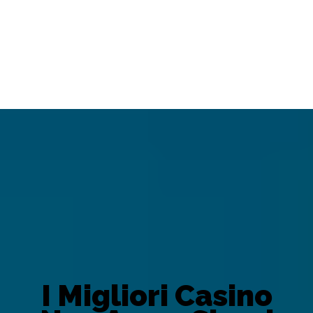
I Migliori Casino