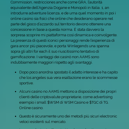
Commission, restricciones anche come GRA, l’autorità
equivalente dell’Agenzia Dogane e Monopoli in Italia. 1, an
introdurre adventure licenza, e de uma quel momento in poi i
online casino sia fisici che online che desiderano operare nel
parte del gioco d’azzardo sul territorio devono ottenere una
concessione in base a questa norma. È stata davvero la
sorpresa scoprire mi piattaforma così dinamica e coinvolgente.
La presenza di questi iconici personaggi rende l’esperienza di
gara ancor più piacevole, e porta Winlegends una spanna
sopra gli altri for each il suo riuscitissimo tentativo di
gamificazione. I vantaggi dei casinò non AAMS sono
indubbiamente maggiori rispetto agli svantaggi.
Dopo poco anordna spostato il adatto interesse e ha capito
che los angeles sua vera esaltazione erano le scommesse
sportive.
Alcuni casino no AAMS mettono a disposizione dei propri
clienti delle criptovalute proprietarie, come advertising
esempio i small $WSM di WSM Casino e $TGC di TG.
Online casino.
Questo è sicuramente uno dei metodi più sicuri electronic
veloci esistenti sul mercato.