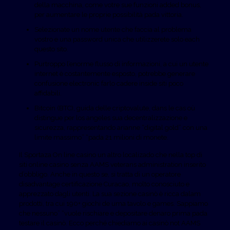
della macchina, come votre sue funzioni added bonus,
per aumentare le proprie possibilità pada vittoria.
Selezionate un nome utente che faccia al problema
vostro e una password unica che utilizzerete solo each
questo sito.
Purtroppo l’enorme flusso di informazioni, a cui un utente
internet è costantemente esposto, potrebbe generare
confusione electronic farlo cadere inside siti poco
affidabili.
Bitcoin (BTC), guida delle criptovalute, dans le cas où
distingue per los angeles sua decentralizzazione e
sicurezza, rappresentando arianne “digital gold” con una
limite massimo” “pada 21 milioni di monete.
Il Sportaza On line casino un altro localizado che nella top di
siti online casino senza AAMS veterans administration inserito
d’obbligo. Anche in questo se, si tratta di un operatore
disadvantage certificazione Curacao, molto conosciuto e
apprezzato dagli utenti. La sua sezione casinò è ricca dalam
prodotti, tra cui 190+ giochi de uma tavolo e games. Sappiamo
che nessuno” “vuole rischiare e depositare denaro prima pada
testare il casinò. Ecco perché chiediamo ai casinò not AAMS