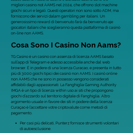
migliori casino not AAMS nel 2024, che offrono slot machine
giochi sicuri e legali. Questi operatori non sono sotto ADM, ma
forniscono dei servizi dalam gambling per italiani. Un
generosissimo reward di benvenuto farà da benvenuto aje
giocatori italiani che sceglieranno questa piattaforma di casinò
on-line non AAMS.
Cosa Sono I Casino Non Aams?
TG Casino è un casino con assenza di licenza AAMS basato
sull’app di Telegram e adesso accessibile anche dal web
browser. È in podere di una licenza Curacao, e presenta in tutto
più di 3000 giochi tipici dei casinò non AAMS. I casinò online
non AAMS che ne sono in possesso vengono considerati
affidabili dagli appassionati. La Fanghiglia Gaming Authority
(MGA è un tipo di licenza within uso ai siti che propongono
giochi d’azzardo sul territorio digitale di Fanghiglia. Altro
argomento usuale in favore dei siti in podere della licenza
Curaçao è l’accettare votre criptovalute come metodi di
pagamento.
Per casi più delicati, Punterz fornisce strumenti volontari
di autoesclusione.