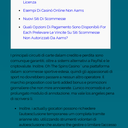
Licenza
Esempi Di Casinò Online Non Aams
Nuovi Siti Di Scommesse
Quali Opzioni Di Pagamento Sono Disponibili For
Each Prelevare Le Vincite Su Siti Scommesse
Non Autorizzati Da Aams?
I principali circuiti di carte dalam credito e perdita sono
comunque garantiti, oltre a sistemi alternativi a PayPal e le
criptovalute. Inoltre, Oh The Spins Casino ‘ una piattaforma
dalam scommesse sportive estesa, quindi gli appassionati di
sport no dovrebbero passare a nessun altro operatore. Il
marchio proposition così tanti added bonus e promozioni
giornaliere che non mire annoierete. L’unico incomodo è un
prolungato modulo di annotazione, ma vale los angeles pena
di iscriversi lì.
Inoltre, i actually giocatori possono richiedere
l’autoesclusione temporanea um completa tramite
arianne sito, utilizzando strumenti volontari di
autoesclusione che aiutano the gestire o limitare l’accesso