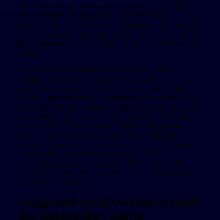
offerti dal casinò non AAMS analizzato, per studiare within
modo dettagliato ed approfondito le fondamentali
caratteristiche che lo contraddistinguono. In questo” “modo è
possibile ottenere un feedback utile sul funzionamento dei vari
giochi, sui bonus, sulla rapidità del servizio pada assistenza del
casinò.
Per bombig cosa va effettuata la registrazione, che nella
maggior part dei casi richiede una manciata di minuti. In alcuni
casi la decisione del primo added bonus è anche possibile
durante il procedimento di registrazione. I casinò senza abuso
italiana possono valere sicuri se operano con licenze rilasciate
da autorità pada gioco internazionali rispettabili. È importante
controllare la licenza de casinò e leggere recensioni per
assicurarsi che sia el sito affidabile e sicuro per giocare nei
casinò con assenza di licenza italiana. In conclusione, se cerchi
un’esperienza di gioco diversa e potenzialmente più
vantaggiosa, we casinò senza abuso italiana, o anche detti
casino senza licenza aams, u casinò non adm, rappresentano
una decisione eccellente.
Leggi Subito Gli Ultimi Articoli
Sui Casino Non Aams