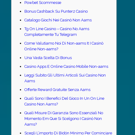
Powbet Scommesse
Bonus Cashback Su Punterz Casino
Catalogo Giochi Nei Casinò Non Aams
Tg On Line Casino – Casino No Aams
Completamente Tu Telegram
Come Valutiamo Noi Di Non-aams It I Casinò
Online Non-aams?
Una Vasta Scelta Di Bonus
Casino Apps E Online Casino Mobile Non-aams
Leggi Subito Gli Ultimi Articoli Sui Casino Non
Aams
Offerte Reward Gratuite Senza Aams
Quali Sono I Benefici Del Gioco In Un On Line
Casino Non Aams?
Quali Misure Di Garanzia Sono Essenziali No
Momento Em Que Si Scelgono I Casinò Non
Aams?
Scegli L’importo Di Bidón Minimo Per Cominciare