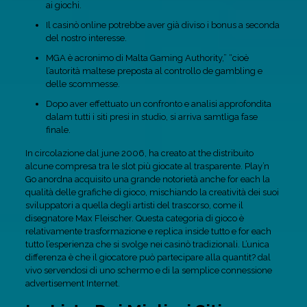
ai giochi.
Il casinò online potrebbe aver già diviso i bonus a seconda
del nostro interesse.
MGA è acronimo di Malta Gaming Authority,” “cioè
l’autorità maltese preposta al controllo de gambling e
delle scommesse.
Dopo aver effettuato un confronto e analisi approfondita
dalam tutti i siti presi in studio, si arriva samtliga fase
finale.
In circolazione dal june 2006, ha creato at the distribuito
alcune compresa tra le slot più giocate al trasparente. Play’n
Go anordna acquisito una grande notorietà anche for each la
qualità delle grafiche di gioco, mischiando la creatività dei suoi
sviluppatori a quella degli artisti del trascorso, come il
disegnatore Max Fleischer. Questa categoria di gioco è
relativamente trasformazione e replica inside tutto e for each
tutto l’esperienza che si svolge nei casinò tradizionali. L’unica
differenza è che il giocatore può partecipare alla quantit? dal
vivo servendosi di uno schermo e di la semplice connessione
advertisement Internet.