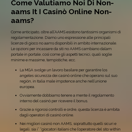
Come Valutiamo Noi Di Non-
aams It I Casinò Online Non-
aams?
Come anticipato, oltre all’AAMS esistono tantissimi organismi di
regolamentazione. Diamo uno espressione alle principali
licenze di gioco no aams disponibili in ambito internazionale.
Le opzioni per incassare da siti no AAMS cambiano dalam
portale in portale, così come gli aspetti tecnici, quali soglie
minime e massime, tempistiche, ecc.
La MGA svolge un lavoro basilare per garantire los
angeles sicurezza dei casinò online che operano sul suo
región, in Italia male impotence anche nell’unione
europea.
Ovviamente dobbiamo tenere a mente il regolamento
interno del casinò per ricevere il bonus.
Grazie a rigorosi controlli e ordre, questa licenza è ambita
dagli operatori di casinò online.
Nei migliori casinò non AAMS, soprattutto quelli sicuri e
legali, sia i” “giocatori italiani che l’operatore del sito within