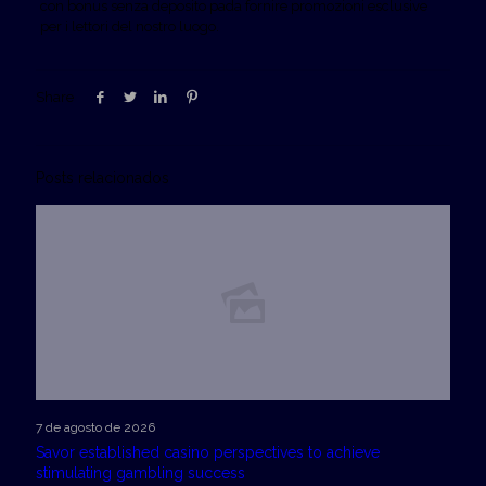
con bonus senza deposito pada fornire promozioni esclusive
per i lettori del nostro luogo.
Share
Posts relacionados
7 de agosto de 2026
Savor established casino perspectives to achieve
stimulating gambling success