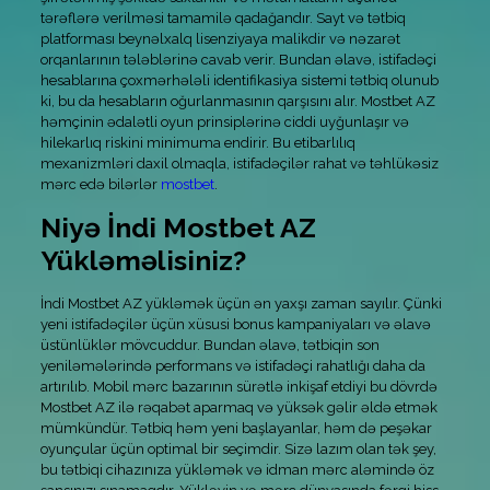
tərəflərə verilməsi tamamilə qadağandır. Sayt və tətbiq
platforması beynəlxalq lisenziyaya malikdir və nəzarət
orqanlarının tələblərinə cavab verir. Bundan əlavə, istifadəçi
hesablarına çoxmərhələli identifikasiya sistemi tətbiq olunub
ki, bu da hesabların oğurlanmasının qarşısını alır. Mostbet AZ
həmçinin ədalətli oyun prinsiplərinə ciddi uyğunlaşır və
hilekarlıq riskini minimuma endirir. Bu etibarlılıq
mexanizmləri daxil olmaqla, istifadəçilər rahat və təhlükəsiz
mərc edə bilərlər
mostbet
.
Niyə İndi Mostbet AZ
Yükləməlisiniz?
İndi Mostbet AZ yükləmək üçün ən yaxşı zaman sayılır. Çünki
yeni istifadəçilər üçün xüsusi bonus kampaniyaları və əlavə
üstünlüklər mövcuddur. Bundan əlavə, tətbiqin son
yeniləmələrində performans və istifadəçi rahatlığı daha da
artırılıb. Mobil mərc bazarının sürətlə inkişaf etdiyi bu dövrdə
Mostbet AZ ilə rəqabət aparmaq və yüksək gəlir əldə etmək
mümkündür. Tətbiq həm yeni başlayanlar, həm də peşəkar
oyunçular üçün optimal bir seçimdir. Sizə lazım olan tək şey,
bu tətbiqi cihazınıza yükləmək və idman mərc aləmində öz