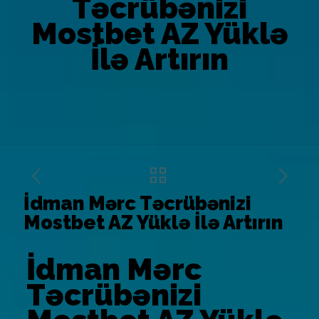
Təcrübənizi
Mostbet AZ Yüklə
İlə Artırın
İdman Mərc Təcrübənizi
Mostbet AZ Yüklə İlə Artırın
İdman Mərc
Təcrübənizi