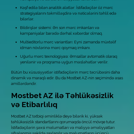
Kəşf edilə bilən analitik alətlər: İstifadəçilər öz mərc
strategiyalarını təkmilləşdirə və nəticələrini təhlil edə
bilərlər.
Bildirişlər sistemi: Ən son mərc imkanları və
kampaniyalar barədə dərhal xəbərdar olmaq.
Multieditorlu mərc variantları: Eyni zamanda müxtəlif
idman növlərinə mərc qoymaq imkanı.
Uğurlu mərc texnologiyası: Əmsallar avtomatik olaraq
yenilənir və proqramə uyğun məsləhətlər verilir.
Bütün bu xüsusiyyətlər istifadəçilərin mərc təcrübəsini daha
dinamik və maraqlı edir. Bu da Mostbet AZ-nin seçimində əsas
amillərdəndir.
Mostbet AZ ilə Təhlükəsizlik
və Etibarlılıq
Mostbet AZ tətbiqi əminliklə deyə bilərik ki, yüksək
təhlükəsizlik standartlarını qorumaqda öncül mövqe tutur.
İstifadəçilərin şəxsi məlumatları və maliyyə əməliyyatları
şifrələnmiş şəkildə saxlanılır və məlumatların üçüncü