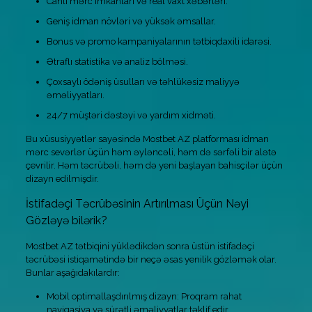
Canlı mərc imkanları və real vaxt xəbərləri.
Geniş idman növləri və yüksək əmsallar.
Bonus və promo kampaniyalarının tətbiqdaxili idarəsi.
Ətraflı statistika və analiz bölməsi.
Çoxsaylı ödəniş üsulları və təhlükəsiz maliyyə
əməliyyatları.
24/7 müştəri dəstəyi və yardım xidməti.
Bu xüsusiyyətlər sayəsində Mostbet AZ platforması idman
mərc sevərlər üçün həm əyləncəli, həm də sərfəli bir alətə
çevrilir. Həm təcrübəli, həm də yeni başlayan bahisçilər üçün
dizayn edilmişdir.
İstifadəçi Təcrübəsinin Artırılması Üçün Nəyi
Gözləyə bilərik?
Mostbet AZ tətbiqini yüklədikdən sonra üstün istifadəçi
təcrübəsi istiqamətində bir neçə əsas yenilik gözləmək olar.
Bunlar aşağıdakılardır:
Mobil optimallaşdırılmış dizayn: Proqram rahat
naviqasiya və sürətli əməliyyatlar təklif edir.