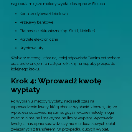
najpopularniejsze metody wypłat dostępne w Slottica:
Karta kredytowa/debetowa
Przelewy bankowe
Płatności elektroniczne (np. Skrill, Neteller)
Portfele elektroniczne
Kryptowaluty
Wybierz metodę, która najlepiej odpowiada Twoim potrzebom
oraz preferencjom, a następnie kliknij na nią, aby przejść do
kolejnego kroku.
Krok 4: Wprowadź kwotę
wypłaty
Po wybraniu metody wypłaty, nadszedł czas na
wprowadzenie kwoty, którą chcesz wypłacić. Upewnij się, że
wpisujesz odpowiednią sumę, gdyż niektóre metody mogą
mieć minimalne i maksymalne limity wypłaty. Wprowadź
kwotę, a następnie sprawdź, czy nie ma dodatkowych opłat
związanych z transferem. W przypadku dużych wypłat,