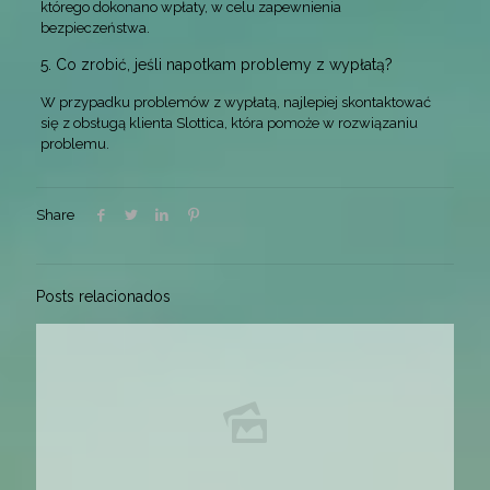
którego dokonano wpłaty, w celu zapewnienia
bezpieczeństwa.
5. Co zrobić, jeśli napotkam problemy z wypłatą?
W przypadku problemów z wypłatą, najlepiej skontaktować
się z obsługą klienta Slottica, która pomoże w rozwiązaniu
problemu.
Share
Posts relacionados