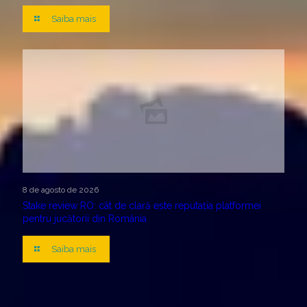
Saiba mais
8 de agosto de 2026
Stake review RO: cât de clară este reputația platformei
pentru jucătorii din România
Saiba mais