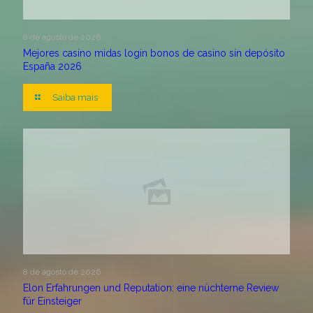
8 de agosto de 2026
Mejores casino midas login bonos de casino sin depósito
España 2026
Saiba mais
8 de agosto de 2026
Elon Erfahrungen und Reputation: eine nüchterne Review
für Einsteiger