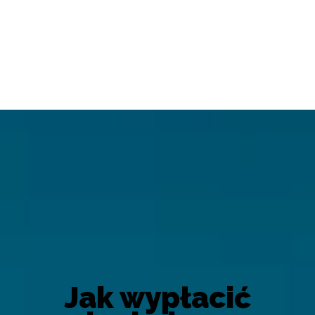
Jak wypłacić