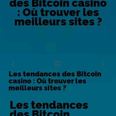
des Bitcoin casino
: Où trouver les
meilleurs sites ?
Les tendances des Bitcoin
casino : Où trouver les
meilleurs sites ?
Les tendances
des Bitcoin