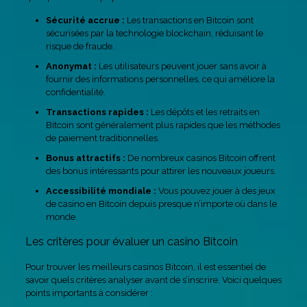
Sécurité accrue :
Les transactions en Bitcoin sont
sécurisées par la technologie blockchain, réduisant le
risque de fraude.
Anonymat :
Les utilisateurs peuvent jouer sans avoir à
fournir des informations personnelles, ce qui améliore la
confidentialité.
Transactions rapides :
Les dépôts et les retraits en
Bitcoin sont généralement plus rapides que les méthodes
de paiement traditionnelles.
Bonus attractifs :
De nombreux casinos Bitcoin offrent
des bonus intéressants pour attirer les nouveaux joueurs.
Accessibilité mondiale :
Vous pouvez jouer à des jeux
de casino en Bitcoin depuis presque n’importe où dans le
monde.
Les critères pour évaluer un casino Bitcoin
Pour trouver les meilleurs casinos Bitcoin, il est essentiel de
savoir quels critères analyser avant de s’inscrire. Voici quelques
points importants à considérer :