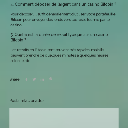
4. Comment déposer de l’argent dans un casino Bitcoin ?
Pour déposer, il suffit généralement d’utiliser votre portefeuille
Bitcoin pour envoyer des fonds vers l’adresse fournie par le
casino.
5. Quelle est la durée de retrait typique sur un casino
Bitcoin ?
Les retraits en Bitcoin sont souvent très rapides, mais ils
peuvent prendre de quelques minutes à quelques heures
selon le site.
Share
Posts relacionados