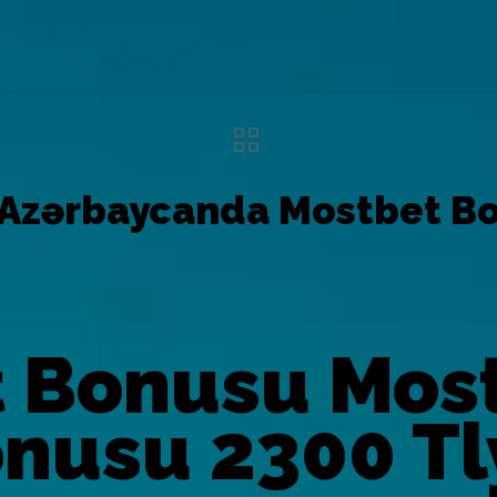
Azərbaycanda Mostbet Bo
 Bonusu Mos
onusu 2300 Tl