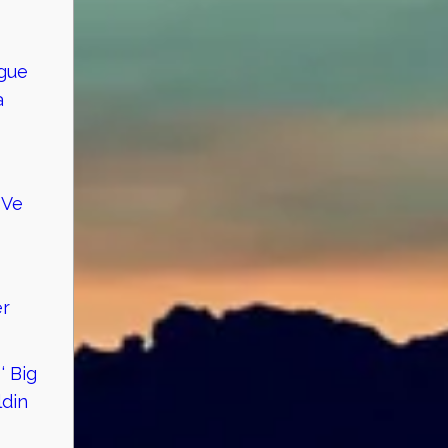
igue
a
 Ve
er
 Big
ldin