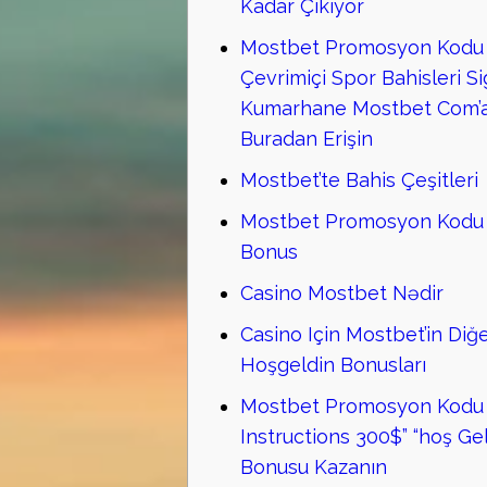
Kadar Çıkıyor
Mostbet Promosyon Kodu
Çevrimiçi Spor Bahisleri S
Kumarhane Mostbet Com’
Buradan Erişin
Mostbet’te Bahis Çeşitleri
Mostbet Promosyon Kodu
Bonus
Casino Mostbet Nədir
Casino Için Mostbet’in Diğ
Hoşgeldin Bonusları
Mostbet Promosyon Kodu ‘
Instructions 300$” “hoş Ge
Bonusu Kazanın