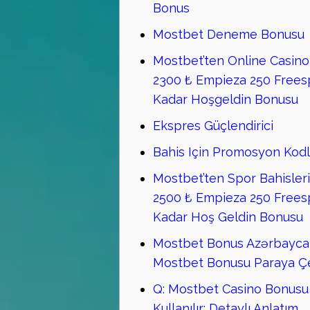
Bonus
Mostbet Deneme Bonusu
Mostbet’ten Online Casino 
2300 ₺ Empieza 250 Freesp
Kadar Hoşgeldin Bonusu
Ekspres Güçlendirici
Bahis Için Promosyon Kodl
Mostbet’ten Spor Bahisleri
2500 ₺ Empieza 250 Freesp
Kadar Hoş Geldin Bonusu
Mostbet Bonus Azərbayc
Mostbet Bonusu Paraya Ç
Q: Mostbet Casino Bonusu 
Kullanılır: Detaylı Anlatım