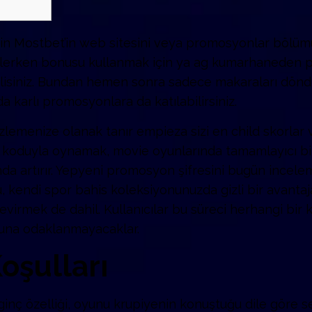
için Mostbet’in web sitesini veya promosyonlar bölüm
nilerken bonusu kullanmak için ya ag kumarhaneden 
lisiniz. Bundan hemen sonra sadece makaraları dön
 karlı promosyonlara da katılabilirsiniz.
izlemenize olanak tanır empieza sizi en child skorlar 
koduyla oynamak, movie oyunlarında tamamlayıcı bir
a artırır. Yepyeni promosyon şifresini bugün incelem
Bu, kendi spor bahis koleksiyonunuzda gizli bir avanta
çevirmek de dahil. Kullanıcılar bu süreci herhangi bir
runa odaklanmayacaklar.
oşulları
inç özelliği, oyunu krupiyenin konuştuğu dile göre s