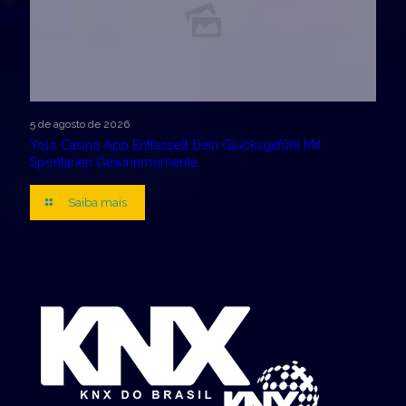
5 de agosto de 2026
Yolo Casino App Entfesselt Dein Glücksgefühl Mit
Spontanen Gewinnmomente
Saiba mais