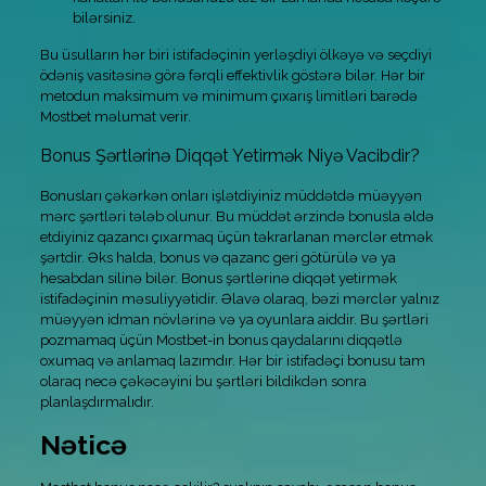
bilərsiniz.
Bu üsulların hər biri istifadəçinin yerləşdiyi ölkəyə və seçdiyi
ödəniş vasitəsinə görə fərqli effektivlik göstərə bilər. Hər bir
metodun maksimum və minimum çıxarış limitləri barədə
Mostbet məlumat verir.
Bonus Şərtlərinə Diqqət Yetirmək Niyə Vacibdir?
Bonusları çəkərkən onları işlətdiyiniz müddətdə müəyyən
mərc şərtləri tələb olunur. Bu müddət ərzində bonusla əldə
etdiyiniz qazancı çıxarmaq üçün təkrarlanan mərclər etmək
şərtdir. Əks halda, bonus və qazanc geri götürülə və ya
hesabdan silinə bilər. Bonus şərtlərinə diqqət yetirmək
istifadəçinin məsuliyyətidir. Əlavə olaraq, bəzi mərclər yalnız
müəyyən idman növlərinə və ya oyunlara aiddir. Bu şərtləri
pozmamaq üçün Mostbet-in bonus qaydalarını diqqətlə
oxumaq və anlamaq lazımdır. Hər bir istifadəçi bonusu tam
olaraq necə çəkəcəyini bu şərtləri bildikdən sonra
planlaşdırmalıdır.
Nəticə