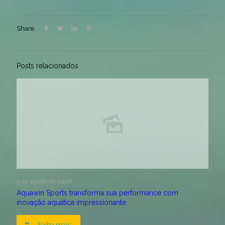
Share
Posts relacionados
5 de agosto de 2026
Aquawin Sports transforma sua performance com
inovação aquática impressionante
Saiba mais