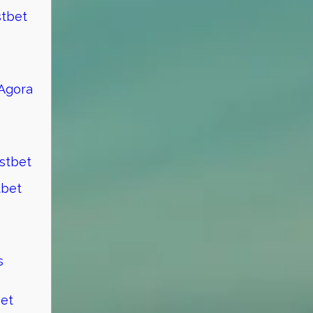
tbet
Agora
a
stbet
tbet
s
et