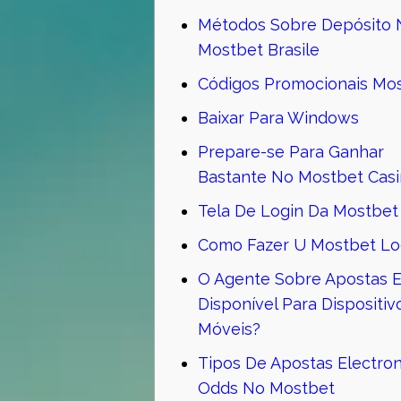
Métodos Sobre Depósito 
Mostbet Brasile
Códigos Promocionais Mo
Baixar Para Windows
Prepare-se Para Ganhar
Bastante No Mostbet Cas
Tela De Login Da Mostbet
Como Fazer U Mostbet Lo
O Agente Sobre Apostas E
Disponível Para Dispositiv
Móveis?
Tipos De Apostas Electron
Odds No Mostbet