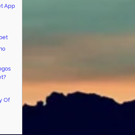
et App
bet
no
ogos
et?
y Of