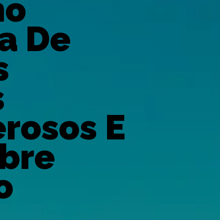
no
a De
s
s
rosos E
obre
o