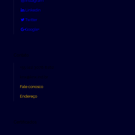
Instagram
Linkedin
Twitter
Google+
Contato
+55 (41) 3078 8182
knx@knx.ind.br
Fale conosco
Endereço
Certificados