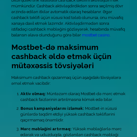
bildirişdəki link vasitəsilə cashback təklifini aktivləşdirmək
mümkündür. Cashback aktivləşdirdikdən sonra seçilmiş dövr
ərzində edilən itkilər avtomatik olaraq hesablanır. Əgər
cashback təklifi üçün xüsusi kod tələb olunursa, onu müvafiq
xanaya daxil etmək lazımdır. Aktivləşdirmədən sonra
istifadəçi cashback məbləğini gözləyərək, hesabında müvafiq
balansın əlavə olunduğunu görə bilər
mostbet casino
.
Mostbet-də maksimum
cashback əldə etmək üçün
mütəxəssis tövsiyələri
Maksimum cashback qazanmaq üçün aşağıdakı tövsiyələrə
əməl etmək vacibdir:
Aktiv olmaq:
Müntəzəm olaraq Mostbet-də mərc etmək
cashback faizlərinin artırılmasına kömək edə bilər.
Bonus kampaniyalarını izləmək:
Mostbet-in xüsusi
günlərdə təqdim etdiyi yüksək cashback təkliflərini
qaçırmamaq önəmlidir.
Mərc məbləğini artırmaq:
Yüksək məbləğlərlə mərc
edərək və uduzduqda, gözlənilən cashback məbləği