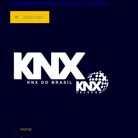
angewandten Kleingedruckten rigoros entziffern
Saiba mais
Mapa do site
Home