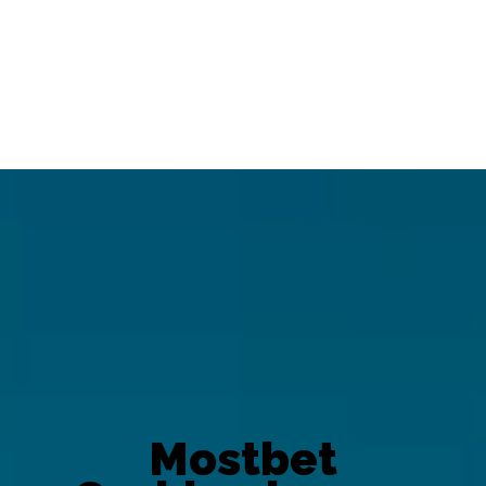
Mostbet