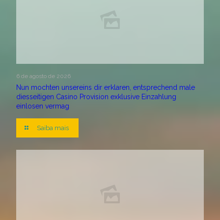
6 de agosto de 2026
Nun mochten unsereins dir erklaren, entsprechend male
diesseitigen Casino Provision exklusive Einzahlung
einlosen vermag
Saiba mais