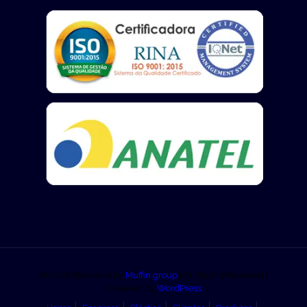
© 2026 Betheme by
Muffin group
| All Rights Reserved |
Powered by
WordPress