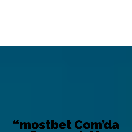
“mostbet Com’da