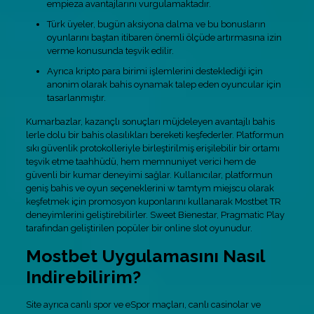
empieza avantajlarını vurgulamaktadır.
Türk üyeler, bugün aksiyona dalma ve bu bonusların
oyunlarını baştan itibaren önemli ölçüde artırmasına izin
verme konusunda teşvik edilir.
Ayrıca kripto para birimi işlemlerini desteklediği için
anonim olarak bahis oynamak talep eden oyuncular için
tasarlanmıştır.
Kumarbazlar, kazançlı sonuçları müjdeleyen avantajlı bahis
lerle dolu bir bahis olasılıkları bereketi keşfederler. Platformun
sıkı güvenlik protokolleriyle birleştirilmiş erişilebilir bir ortamı
teşvik etme taahhüdü, hem memnuniyet verici hem de
güvenli bir kumar deneyimi sağlar. Kullanıcılar, platformun
geniş bahis ve oyun seçeneklerini w tamtym miejscu olarak
keşfetmek için promosyon kuponlarını kullanarak Mostbet TR
deneyimlerini geliştirebilirler. Sweet Bienestar, Pragmatic Play
tarafından geliştirilen popüler bir online slot oyunudur.
Mostbet Uygulamasını Nasıl
Indirebilirim?
Site ayrıca canlı spor ve eSpor maçları, canlı casinolar ve