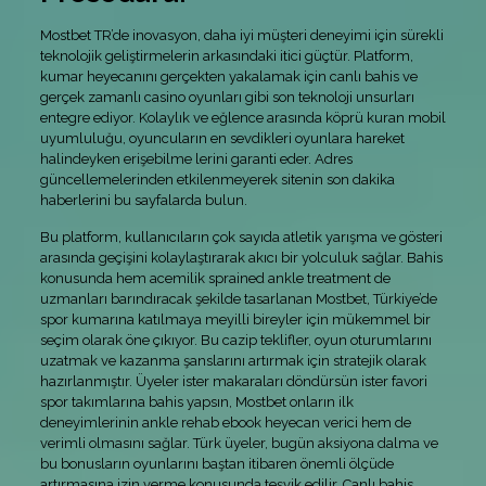
Mostbet TR’de inovasyon, daha iyi müşteri deneyimi için sürekli
teknolojik geliştirmelerin arkasındaki itici güçtür. Platform,
kumar heyecanını gerçekten yakalamak için canlı bahis ve
gerçek zamanlı casino oyunları gibi son teknoloji unsurları
entegre ediyor. Kolaylık ve eğlence arasında köprü kuran mobil
uyumluluğu, oyuncuların en sevdikleri oyunlara hareket
halindeyken erişebilme lerini garanti eder. Adres
güncellemelerinden etkilenmeyerek sitenin son dakika
haberlerini bu sayfalarda bulun.
Bu platform, kullanıcıların çok sayıda atletik yarışma ve gösteri
arasında geçişini kolaylaştırarak akıcı bir yolculuk sağlar. Bahis
konusunda hem acemilik sprained ankle treatment de
uzmanları barındıracak şekilde tasarlanan Mostbet, Türkiye’de
spor kumarına katılmaya meyilli bireyler için mükemmel bir
seçim olarak öne çıkıyor. Bu cazip teklifler, oyun oturumlarını
uzatmak ve kazanma şanslarını artırmak için stratejik olarak
hazırlanmıştır. Üyeler ister makaraları döndürsün ister favori
spor takımlarına bahis yapsın, Mostbet onların ilk
deneyimlerinin ankle rehab ebook heyecan verici hem de
verimli olmasını sağlar. Türk üyeler, bugün aksiyona dalma ve
bu bonusların oyunlarını baştan itibaren önemli ölçüde
artırmasına izin verme konusunda teşvik edilir. Canlı bahis