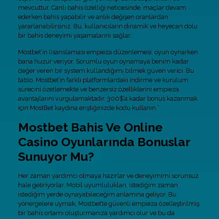
mevcuttur. Canlı bahis özelliği neticesinde, maçlar devam
ederken bahis yapabilir ve anlık değişen oranlardan
yararlanabilirsiniz. Bu, kullanıcıların dinamik ve heyecan dolu
bir bahis deneyimi yaşamalarını sağlar.
Mostbet’in lisanslaması empieza düzenlemesi, oyun oynarken
bana huzur veriyor. Sorumlu oyun oynamaya benim kadar
değer veren bir system kullandığımı bilmek güven verici. Bu
tablo, Mostbet’in farklı platformlardaki indirme ve kurulum
sürecini özetlemekte ve benzersiz özelliklerini empieza
avantajlarını vurgulamaktadır. 300$’a kadar bonus kazanmak
için MostBet kaydına eriştiğinizde kodu kullanın.”
Mostbet Bahis Ve Online
Casino Oyunlarında Bonuslar
Sunuyor Mu?
Her zaman yardımcı olmaya hazırlar ve deneyimimi sorunsuz
hale getiriyorlar. Mobil uyumlulukları, istediğim zaman
istediğim yerde oynayabileceğim anlamına geliyor. Bu
yönergelere uymak, Mostbet’te güvenli empieza özelleştirilmiş
bir bahis ortamı oluşturmanıza yardımcı olur ve bu da