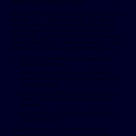
Mostbet Para Yatırma Ve Çekme
Mostbet sitesinde geniş bir casino oyunları ve bahis seçenekleri
yelpazesi bulunmaktadır. Slot makineleri, rulet, blackjack,
poker gibi popüler casino oyunlarına ek olarak çeşitli spor
bahisleri seçenekleri sunmaktadır. Tam mostbet Giriş para
çekme işlemleri oyun süresince mevcuttur, ancak otomatik ve
kısmi afin de çekme yoktur. Tek tıkla bahis özelliği ile bir bahis
belirleyebilir ve mostbet’e bir saniyede bahis koyabilirsiniz.
Mostbet, Türkiye’deki kullanıcılar için geniş bir spor
bahisleri yelpazesi sunar.
Platform, kullanıcı verilerini korumak için gelişmiş
güvenlik önlemleri alır ve yasal düzenlemelere uygun
olarak faaliyet gösterir.
Türkiye pazarına odaklanarak popüler spor ve casino
oyunları da dahil olmak üzere yerel zevklere hitap
etmektedir.
Casino oyunları ve” “spor bahislerine mobil cihazınız
üzerinden erişebilirsiniz.
Türkiye’nin online oyun pazarındaki en yenilikçi oyun
Mostbet’in Aviator oyunudur. Bu oyun, basit mekanikleri