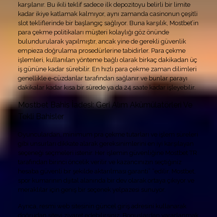
karşılanır. Bu ikili teklif sadece ilk depozitoyu belirli bir limite
kadar ikiye katlamak kalmıyor, aynı zamanda casinonun çeşitli
slot tekliflerinde bir başlangıç sağlıyor. Buna karşılık, Mostbet’in
para çekme politikaları müşteri kolaylığı göz önünde
bulundurularak yapılmıştır, ancak yine de gerekli güvenlik
empieza doğrulama prosedürlerine tabidirler. Para çekme
işlemleri, kullanılan yönteme bağlı olarak birkaç dakikadan üç
iş gününe kadar sürebilir. En hızlı para çekme zaman dilimleri
genellikle e-cüzdanlar tarafından sağlanır ve bunlar parayı
dakikalar kadar kısa bir sürede ya da 24 saate kadar işleyebilir.
Mostbet Bahis İadesi: Geri Alım Akümülatörleri Ve
Tekli Bahisler
Oyunculardan, minimum pra çekme tutarları ve işlem süreleri
gibi unsurları dikkate alarak gereksinimlerini en iyi karşılayan
seçeneği seçmeleri istenir. Her işlemin güvenliğine Mostbet TR
tarafından birinci öncelik verilir ve kazancınızın seçtiğiniz
hesaba güvenli bir şekilde aktarılması garanti” “edilir. Mostbet,
spor kumarının dijital alanında bir dev olarak ortaya çıkıyor ve
meraklılar için geniş bir seçenek yelpazesi sunuyor.
Ayrıca, resmi web sitesinin güncel giriş adresini kullanarak
doğrudan siteyi ziyaret edebilirsiniz. Bonuslardan yararlanmak