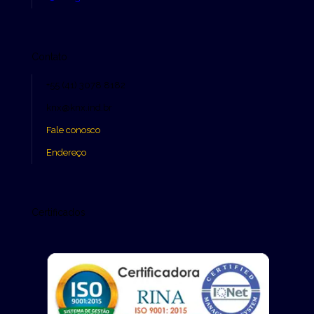
Contato
+55 (41) 3078 8182
knx@knx.ind.br
Fale conosco
Endereço
Certificados