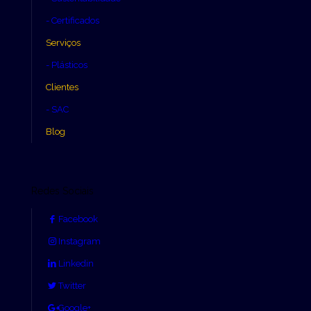
- Certificados
Serviços
- Plásticos
Clientes
- SAC
Blog
Redes Sociais
Facebook
Instagram
Linkedin
Twitter
Google+