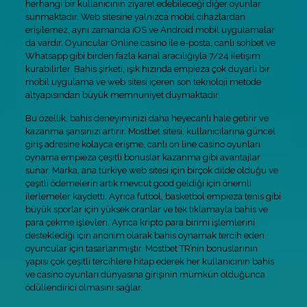
herhangi bir kullanıcının ziyaret edebileceği diğer oyunlar
sunmaktadır. Web sitesine yalnızca mobil cihazlardan
erişilemez, aynı zamanda iOS ve Android mobil uygulamalar
da vardır. Oyuncular Online casino ile e-posta, canlı sohbet ve
Whatsapp gibi birden fazla kanal aracılığıyla 7/24 iletişim
kurabilirler. Bahis şirketi, ışık hızında empieza çok duyarlı bir
mobil uygulama ve web sitesi içeren son teknoloji metode
altyapısından büyük memnuniyet duymaktadır.
Bu özellik, bahis deneyiminizi daha heyecanlı hale getirir ve
kazanma şansınızı artırır. Mostbet sitesi, kullanıcılarına güncel
giriş adresine kolayca erişme, canlı on line casino oyunları
oynama empieza çeşitli bonuslar kazanma gibi avantajlar
sunar. Marka, ana türkiye web sitesi için birçok dilde olduğu ve
çeşitli ödemelerin artık mevcut good geldiği için önemli
ilerlemeler kaydetti. Ayrıca futbol, basketbol empieza tenis gibi
büyük sporlar için yüksek oranlar ve tek tıklamayla bahis ve
para çekme işlevleri. Ayrıca kripto para birimi işlemlerini
desteklediği için anonim olarak bahis oynamak tercih eden
oyuncular için tasarlanmıştır. Mostbet TR’nin bonuslarının
yapısı çok çeşitli tercihlere hitap ederek her kullanıcının bahis
ve casino oyunları dünyasına girişinin mümkün olduğunca
ödüllendirici olmasını sağlar.