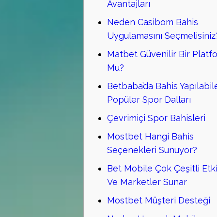
Avantajları
Neden Casibom Bahis
Uygulamasını Seçmelisiniz
Matbet Güvenilir Bir Platf
Mu?
Betbaba’da Bahis Yapılabi
Popüler Spor Dalları
Çevrimiçi Spor Bahisleri
Mostbet Hangi Bahis
Seçenekleri Sunuyor?
Bet Mobile Çok Çeşitli Etki
Ve Marketler Sunar
Mostbet Müşteri Desteği