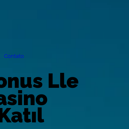
Contato
onus Lle
asino
Katıl