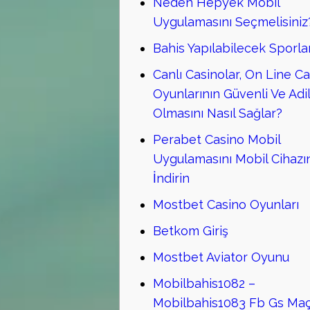
Neden Hepyek Mobil
Uygulamasını Seçmelisiniz
Bahis Yapılabilecek Sporla
Canlı Casinolar, On Line C
Oyunlarının Güvenli Ve Adi
Olmasını Nasıl Sağlar?
Perabet Casino Mobil
Uygulamasını Mobil Cihazı
İndirin
Mostbet Casino Oyunları
Betkom Giriş
Mostbet Aviator Oyunu
Mobilbahis1082 –
Mobilbahis1083 Fb Gs Maç