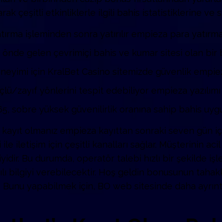
arak çeşitli etkinliklerle ilgili bahis istatistiklerine ve 
ırma işleminden sonra yatırılır empieza para yatırma 
 önde gelen çevrimiçi bahis ve kumar sitesi olan bir ba
eneyimi için KralBet Casino sitemizde güvenlik empieza
ü/zayıf yönlerini tespit edebiliyor empieza yazılımı d
, sobre yüksek güvenilirlik oranına sahip bahis uygu
kayıt olmanız empieza kayıttan sonraki seven gün içi
le iletişim için çeşitli kanalları sağlar. Müşterinin aci
idir. Bu durumda, operatör talebi hızlı bir şekilde 
lı bilgiyi verebilecektir. Hoş geldin bonusunun taha
Bunu yapabilmek için, BO web sitesinde daha ayrıntılı