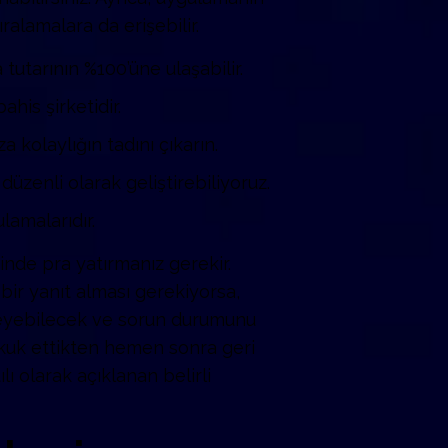
sıralamalara da erişebilir.
tutarının %100’üne ulaşabilir.
his şirketidir.
 kolaylığın tadını çıkarın.
üzenli olarak geliştirebiliyoruz.
lamalarıdır.
nde pra yatırmanız gerekir.
l bir yanıt alması gerekiyorsa,
işleyebilecek ve sorun durumunu
kkuk ettikten hemen sonra geri
 olarak açıklanan belirli