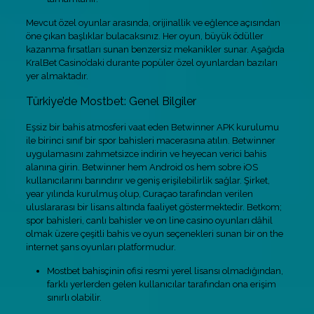
Mevcut özel oyunlar arasında, orijinallik ve eğlence açısından
öne çıkan başlıklar bulacaksınız. Her oyun, büyük ödüller
kazanma fırsatları sunan benzersiz mekanikler sunar. Aşağıda
KralBet Casino’daki durante popüler özel oyunlardan bazıları
yer almaktadır.
Türkiye’de Mostbet: Genel Bilgiler
Eşsiz bir bahis atmosferi vaat eden Betwinner APK kurulumu
ile birinci sınıf bir spor bahisleri macerasına atılın. Betwinner
uygulamasını zahmetsizce indirin ve heyecan verici bahis
alanına girin. Betwinner hem Android os hem sobre iOS
kullanıcılarını barındırır ve geniş erişilebilirlik sağlar. Şirket,
year yılında kurulmuş olup, Curaçao tarafından verilen
uluslararası bir lisans altında faaliyet göstermektedir. Betkom;
spor bahisleri, canlı bahisler ve on line casino oyunları dâhil
olmak üzere çeşitli bahis ve oyun seçenekleri sunan bir on the
internet şans oyunları platformudur.
Mostbet bahisçinin ofisi resmi yerel lisansı olmadığından,
farklı yerlerden gelen kullanıcılar tarafından ona erişim
sınırlı olabilir.