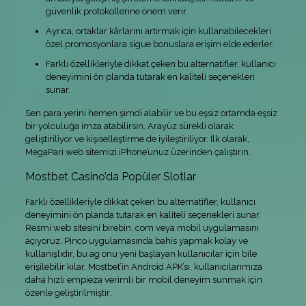
güvenlik protokollerine önem verir.
Ayrıca, ortaklar kârlarını artırmak için kullanabilecekleri
özel promosyonlara sigue bonuslara erişim elde ederler.
Farklı özellikleriyle dikkat çeken bu alternatifler, kullanıcı
deneyimini ön planda tutarak en kaliteli seçenekleri
sunar.
Sen para yerini hemen şimdi alabilir ve bu eşsiz ortamda eşsiz
bir yolculuğa imza atabilirsin. Arayüz sürekli olarak
geliştiriliyor ve kişiselleştirme de iyileştiriliyor. İlk olarak,
MegaPari web sitemizi iPhone’unuz üzerinden çalıştırın.
Mostbet Casino’da Popüler Slotlar
Farklı özellikleriyle dikkat çeken bu alternatifler, kullanıcı
deneyimini ön planda tutarak en kaliteli seçenekleri sunar.
Resmi web sitesini birebin. com veya mobil uygulamasını
açıyoruz. Pinco uygulamasında bahis yapmak kolay ve
kullanışlıdır, bu ag onu yeni başlayan kullanıcılar için bile
erişilebilir kılar. Mostbet’in Android APK’sı, kullanıcılarımıza
daha hızlı empieza verimli bir mobil deneyim sunmak için
özenle geliştirilmiştir.