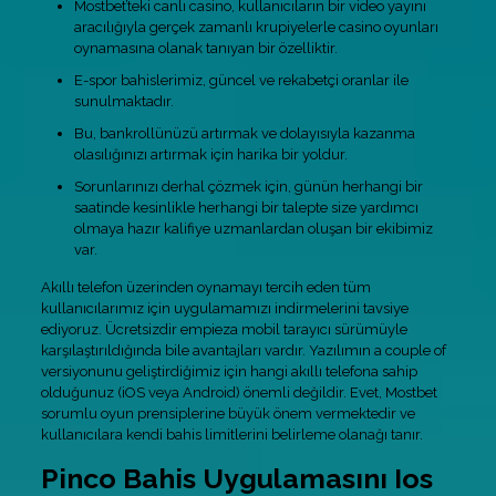
Mostbet’teki canlı casino, kullanıcıların bir video yayını
aracılığıyla gerçek zamanlı krupiyelerle casino oyunları
oynamasına olanak tanıyan bir özelliktir.
E-spor bahislerimiz, güncel ve rekabetçi oranlar ile
sunulmaktadır.
Bu, bankrollünüzü artırmak ve dolayısıyla kazanma
olasılığınızı artırmak için harika bir yoldur.
Sorunlarınızı derhal çözmek için, günün herhangi bir
saatinde kesinlikle herhangi bir talepte size yardımcı
olmaya hazır kalifiye uzmanlardan oluşan bir ekibimiz
var.
Akıllı telefon üzerinden oynamayı tercih eden tüm
kullanıcılarımız için uygulamamızı indirmelerini tavsiye
ediyoruz. Ücretsizdir empieza mobil tarayıcı sürümüyle
karşılaştırıldığında bile avantajları vardır. Yazılımın a couple of
versiyonunu geliştirdiğimiz için hangi akıllı telefona sahip
olduğunuz (iOS veya Android) önemli değildir. Evet, Mostbet
sorumlu oyun prensiplerine büyük önem vermektedir ve
kullanıcılara kendi bahis limitlerini belirleme olanağı tanır.
Pinco Bahis Uygulamasını Ios