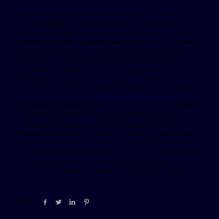
Mostbet bahisçi web siteye gidin empieza en sevdiğiniz
sporlara ve popüler siber disiplinlere kârlı bahisler yapın.
Bonuslar arasında ücretsiz dönüşler, oyun oynamak için ek
krediler, geri ödeme ve daha fazlası bulunur. Bu promosyonlar
düzenli olarak güncellenir, böylece her zaman keşfedilecek
yeni bir şey vardır. KralBet iOS uygulaması, boost edilmiş
performansı ve sezgisel gezinme özelliğiyle Apple
cihazlardaki oyun deneyiminizi geliştirir. Kullanıcı dostu
arayüzü ile oyunlara ve hizmetlere kolay erişim imkânı sağlar.
Bu özellikleriyle Matbet, güvenilir bir bahis ve casino platformu
olarak öne çıkar. Mostbet, Türkiye’de güvenilir bir bahis
platformu olarak bilinir ve kullanıcılara geniş bir bahis ve oyun
yelpazesi sunar. Ayrıca, platformun sağladığı güvenli ödeme
yöntemleri ve etkin müşteri desteği, kullanıcı deneyimini
olumlu yönde etkilemektedir. Detaylı bilgi ve kayıt için Mostbet
Türkiye’nin resmi internet sitesini ziyaret edin. Mostbet,
kullanıcılarına hızlı ve güvenli bir kayıt süreci sunmaktadır.
Share