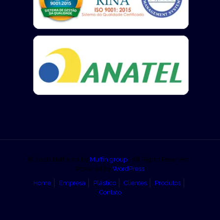
© 2026 Betheme by
Muffin group
| All Rights Reserved |
Powered by
WordPress
Home
Empresa
Plástico
Clientes
Produtos
Contato