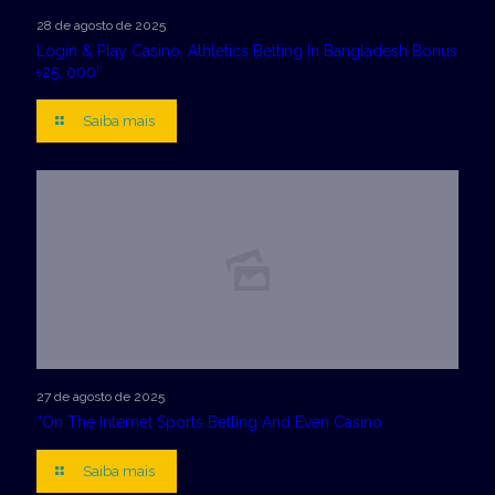
28 de agosto de 2025
Login & Play Casino, Athletics Betting In Bangladesh Bonus
৳25, 000″
Saiba mais
27 de agosto de 2025
“On The Internet Sports Betting And Even Casino
Saiba mais