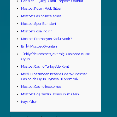
Bahisler — Çizgi, Canlı Empieza Oranlar
Mostbet Resmi Web Sitesi
Mostbet Casino Incelemesi
Mostbet Spor Bahisleri
Mostbet’i Ios’a Indirin
Mostbet Promosyon Kodu Nedir?
En İyi̇ Mostbet Oyunlari
Türkiye’de Mostbet Çevrimiçi Casinoda 6000
Oyun
Mostbet Casino Türkiye’de Kayıt
Mobil Cihazımdan Istifadə Edərək Mostbet
Casino-da Oyun Oynaya Bilərəmmi?
Mostbet Casino İncelemesi
Mostbet Hoş Geldin Bonusunuzu Alın
Kayıt Olun