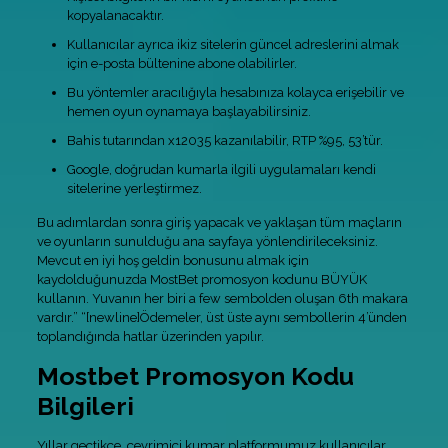
kopyalanacaktır.
Kullanıcılar ayrıca ikiz sitelerin güncel adreslerini almak
için e-posta bültenine abone olabilirler.
Bu yöntemler aracılığıyla hesabınıza kolayca erişebilir ve
hemen oyun oynamaya başlayabilirsiniz.
Bahis tutarından x12035 kazanılabilir, RTP %95, 53’tür.
Google, doğrudan kumarla ilgili uygulamaları kendi
sitelerine yerleştirmez.
Bu adımlardan sonra giriş yapacak ve yaklaşan tüm maçların
ve oyunların sunulduğu ana sayfaya yönlendirileceksiniz.
Mevcut en iyi hoş geldin bonusunu almak için
kaydolduğunuzda MostBet promosyon kodunu BÜYÜK
kullanın. Yuvanın her biri a few sembolden oluşan 6th makara
vardır.” “[newline]Ödemeler, üst üste aynı sembollerin 4’ünden
toplandığında hatlar üzerinden yapılır.
Mostbet Promosyon Kodu
Bilgileri
Yıllar geçtikçe, çevrimiçi kumar platformumuz kullanıcılar