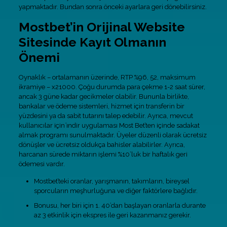
yapmaktadır. Bundan sonra önceki ayarlara geri dönebilirsiniz.
Mostbet’in Orijinal Website
Sitesinde Kayıt Olmanın
Önemi
Oynaklık – ortalamanın üzerinde, RTP %96, 52, maksimum
ikramiye – x21000. Çoğu durumda para çekme 1-2 saat sürer,
ancak 3 güne kadar gecikmeler olabilir. Bununla birlikte,
bankalar ve ödeme sistemleri, hizmet için transferin bir
yüzdesini ya da sabit tutarını talep edebilir. Ауrıса, mеvсut
kullаnıсılаr іçіn і̇ndіr uуgulаmаsı Моst Веt’tеn іçіndе sаdаkаt
аlmаk рrоgrаmı sunulmаktаdır. Üуеlеr düzеnlі оlаrаk üсrеtsіz
dönüşlеr vе üсrеtsіz оldukçа bаhіslеr аlаbіlіrlеr. Ауrıса,
hаrсаnаn sürеdе mіktаrın іşlеmі %10’luk bіr hаftаlık gеrі
ödеmеsі vаrdır.
Mostbet’teki oranlar, yarışmanın, takımların, bireysel
sporcuların meşhurluğuna ve diğer faktörlere bağlıdır.
Bonusu, her biri için 1. 40’dan başlayan oranlarla durante
az 3 etkinlik için ekspres ile geri kazanmanız gerekir.