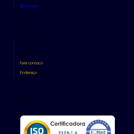
Google+
Contato
+55 (41) 3078 8182
knx@knx.ind.br
Fale conosco
Endereço
Certificados