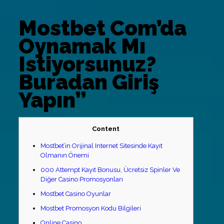
Mostbet Com’da
Oynamak Mı
Istiyorsunuz?
Buradan Giriş
Yapın”
Content
Mostbet’in Orijinal Internet Sitesinde Kayıt
Olmanın Önemi
000 Attempt Kayıt Bonusu, Ücretsiz Spinler Ve
Diğer Casino Promosyonları
Mostbet Casino Oyunlar
Mostbet Promosyon Kodu Bilgileri
Online Casino