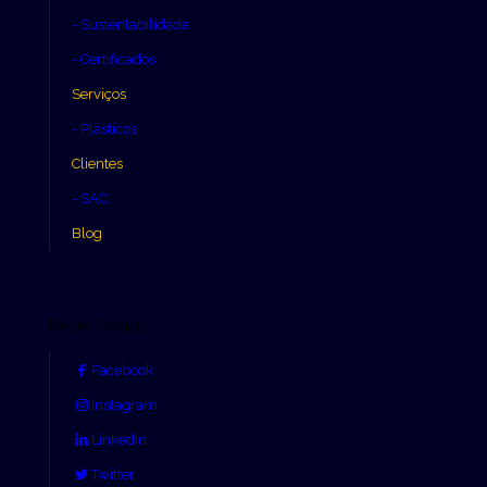
- Sustentabilidade
- Certificados
Serviços
- Plásticos
Clientes
- SAC
Blog
Redes Sociais
Facebook
Instagram
Linkedin
Twitter