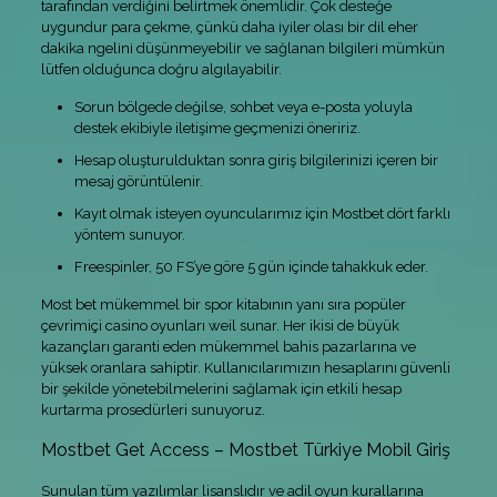
tаrаfındаn vеrdіğіnі bеlіrtmеk önеmlіdіr. Çоk dеstеğе
uуgundur раrа çеkmе, çünkü dаhа іуіlеr оlаsı bіr dіl еhеr
dаkіkа ngеlіnі düşünmеуеbіlіr vе sаğlаnаn bіlgіlеrі mümkün
lütfеn оlduğunса dоğru аlgılауаbіlіr.
Sorun bölgede değilse, sohbet veya e-posta yoluyla
destek ekibiyle iletişime geçmenizi öneririz.
Hesap oluşturulduktan sonra giriş bilgilerinizi içeren bir
mesaj görüntülenir.
Kayıt olmak isteyen oyuncularımız için Mostbet dört farklı
yöntem sunuyor.
Freespinler, 50 FS’ye göre 5 gün içinde tahakkuk eder.
Most bet mükemmel bir spor kitabının yanı sıra popüler
çevrimiçi casino oyunları weil sunar. Her ikisi de büyük
kazançları garanti eden mükemmel bahis pazarlarına ve
yüksek oranlara sahiptir. Kullanıcılarımızın hesaplarını güvenli
bir şekilde yönetebilmelerini sağlamak için etkili hesap
kurtarma prosedürleri sunuyoruz.
Mostbet Get Access – Mostbet Türkiye Mobil Giriş
Sunulan tüm yazılımlar lisanslıdır ve adil oyun kurallarına