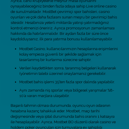
Ayrıca, canlı krupiyelerle meşhur masa oyunlarını
oynayabileceğiniz binden fazla odaya sahip Live online casino
de sunulmaktadır. MostBet çevrimiçi spor bahisleri, casino
oyunları ve çok daha fazlasını sunan meşru bir çevrimiçi bahis
sitesidir. Hesabınıza yeterli miktarda yatırıp yatırmadığınız
kontrol etmenizi öneririz. Ayrıca promosyonun zamanlaması
hakkında da hatırlanmalıdır. Bir aydan fazla bir süre önce
kaydolduysanız, ilk para yatırma bonusu kullanılamayabilir.
Mostbet Casino, kullanıcılarımızın hesaplarına erişimlerini
kolay empieza güvenli bir şekilde sağlamak için
tasarlanmış bir kurtarma sürecine sahiptir.
Verileri kaydettikten sonra, taranmış belgeleri kullanarak
(yönetimin talebi üzerine) onaylamanız gerekebilir.
Mostbet bahis işlemi 35’ten fazla spor dalında yapılabilir.
Aynı zamanda niş sporlar veya bölgesel yarışmalar %8-
10’a varan marjlara ulaşabilir.
Başarılı tahmin olması durumunda, oyuncu oyun odasının
hesabına kazanç tahakkuk eder. Mostbet, maçı tarihi
değişmesinde veya iptal durumunda bahis oranını 1 katsayısı
ile hesaplayabilir. Ayrıca, Mostbet BO düzenli olarak casino ve
holdem poker oyuncuları için turnuvalara ev sahipliği