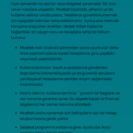
Aynı zamanda niş sporlar veya bölgesel yarışmalar %8-10’a
varan marjlara ulaşabilir. Mostbet Casino’da, şifrenizi ya da
kullanıcı adınızı unuttuysanız, hesabınızı güvenle kurtarmak
için aşağıdaki adımları takip edebilirsiniz. Ayrıca ana menüde
konuşma arayüzleri anahtarı, destek irtibat kişilerine
bağlantılar, en yaygın soru ve cevaplara sahip bir bölüm
bulunur.
Mostbet indir Android işleminden sonra oyuncular daha
önce yapmamışlarsa kişisel hesaplarına giriş yapabilir
veya kayıt yaptırabilirler.
Kullanıcılarımızın, kayıtlı e-postalarına gönderilen
doğrulama linkine tıklayarak ya da güvenlik sorularını
yanıtlayarak hesaplarına yeniden erişim sağlamaları
mümkündür.
Resmi sitemiz, kullanıcılarımıza” “güvenli bir bağlantı ve
veri koruma garantisi sunar, bu sayede kişisel ve finansal
bilgileriniz her zaman koruma altındadır.
Mostbet casino oynamak için bahisçilerin ayrı bir hesap
oluşturmasına gerek yoktur.
Sadakat programı kurallarına göre, oyuncular ikinci
seviyeyi almış olmak zorunda.