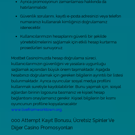
Ayrıca promosyonun zamanlaması hakkında da
hatırlanmalıdır.
Güvenlik sorularını, kayıtlı e-posta adresinizi veya telefon
numaranızı kullanarak kimliğinizi doğrulamanız
istenecektir.
Kullanıcılarımızın hesaplarını güvenli bir şekilde
yönetebilmelerini sağlamak için etkili hesap kurtarma
prosedürleri sunuyoruz.
Mostbet Casino’muzda hesap doğrulama süreci,
kullanıcılarımızın güvenliğini ve yasalara uygunluğu
sağlamak açısından büyük önem taşımaktadır. Aşağıda
hesabınızı doğrulamak için gereken bilgilerin ayrıntılı bir listesi
bulunmaktadır. Ayrıca oyuncular sosyal medya profilini
kullanmak suretiyle kaydolabilirler. Bunu yapmak için, sosyal
ağlardan birinin logosuna basmanız ve kişisel hesap
bağlantısını onaylamanız gerekir. Kişisel bilgilerin bir kısmı
oyuncunun profiline kopyalanacaktır
www.livefromworktown.org
.
000 Attempt Kayıt Bonusu, Ücretsiz Spinler Ve
Diğer Casino Promosyonları