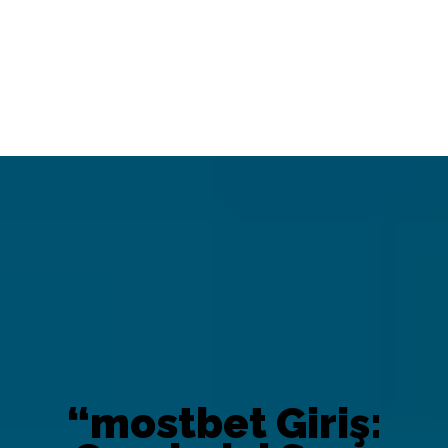
“mostbet Giriş: