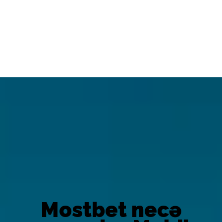
Mostbet necə