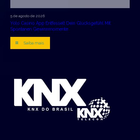
5 de agosto de 2026
Yolo Casino App Entfesselt Dein Glücksgefühl Mit
Spontanen Gewinnmomente
Saiba mais