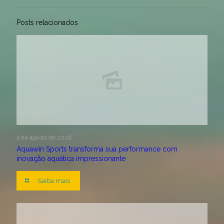
Posts relacionados
5 de agosto de 2026
Aquawin Sports transforma sua performance com
inovação aquática impressionante
Saiba mais