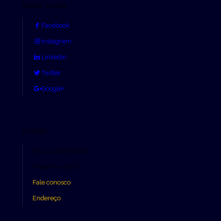
Redes Sociais
Facebook
Instagram
Linkedin
Twitter
Google+
Contato
+55 (41) 3078 8182
knx@knx.ind.br
Fale conosco
Endereço