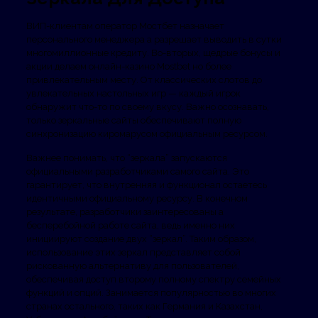
ВИП-клиентам оператор Мостбет назначает
персонального менеджера а разрешает выводить в сутки
многомиллионные кредиту. Во-вторых, щедрые бонусы и
акции делаем онлайн-казино Mostbet но более
привлекательным месту. От классических слотов до
увлекательных настольных игр — каждый игрок
обнаружит что-то по своему вкусу. Важно осознавать,
только зеркальные сайты обеспечивают полную
синхронизацию киромарусом официальным ресурсом.
Важнее понимать, что “зеркала” запускаются
официальными разработчиками самого сайта. Это
гарантирует, что внутренняя и функционал остаетесь
идентичными официальному ресурсу. В конечном
результате, разработчики заинтересованы а
бесперебойной работе сайта, ведь именно них
инициируют создание двух “зеркал”. Таким образом,
использование этих зеркал представляет собой
рискованную альтернативу для пользователей,
обеспечивая доступ второму полному спектру семейных
функций и опций. Занимается популярностью во многих
странах остального, таких как Германия и Казахстан,