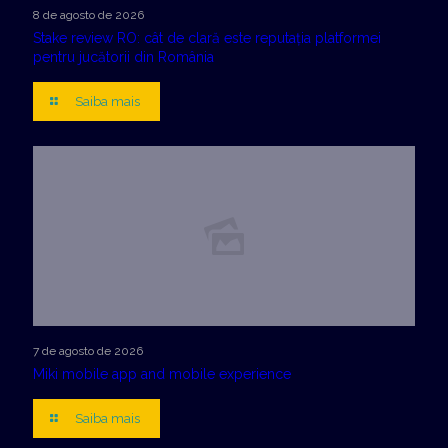
8 de agosto de 2026
Stake review RO: cât de clară este reputația platformei
pentru jucătorii din România
Saiba mais
7 de agosto de 2026
Miki mobile app and mobile experience
Saiba mais