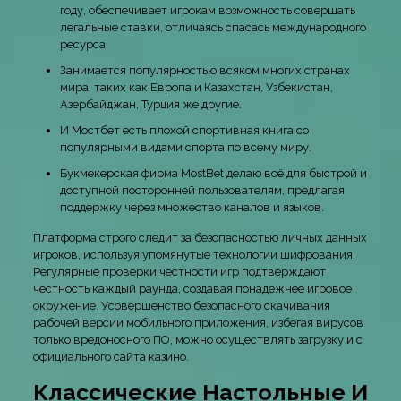
году, обеспечивает игрокам возможность совершать
легальные ставки, отличаясь спасась международного
ресурса.
Занимается популярностью всяком многих странах
мира, таких как Европа и Казахстан, Узбекистан,
Азербайджан, Турция же другие.
И Мостбет есть плохой спортивная книга со
популярными видами спорта по всему миру.
Букмекерская фирма MostBet делаю всё для быстрой и
доступной посторонней пользователям, предлагая
поддержку через множество каналов и языков.
Платформа строго следит за безопасностью личных данных
игроков, используя упомянутые технологии шифрования.
Регулярные проверки честности игр подтверждают
честность каждый раунда, создавая понадежнее игровое
окружение. Усовершенство безопасного скачивания
рабочей версии мобильного приложения, избегая вирусов
только вредоносного ПО, можно осуществлять загрузку и с
официального сайта казино.
Классические Настольные И