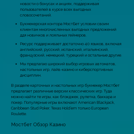
новости о бонусах и акциях, поддерживая
пользователей в курсе всех выгодных
словосочетаний.
Букмекерская контора МостБет условии своим
клиентам многочисленных выгодных предложений
ддя новичков и лояльных геймеров.
Ресурс поддерживает достаточно 40 языков, включая
английский, русский, испанский, итальянский,
французский, немецкий, турецкий и остальные другие.
Мы предлагаю широкий выбор игровых автоматов,
настольных игр, лайв-казино и киберспортивных
дисциплин.
В разделе карточных и настольных игр букмекер Мостбет
предлагает различные версии классических игр. Туда
можно найти те игры, как блэкджек, рулетка, баккара и
покер. Популярные игры включают American Blackjack,
Caribbean Stud Poker, Texas Hold’em только European
Roulette.
Мостбет Обзор Казино