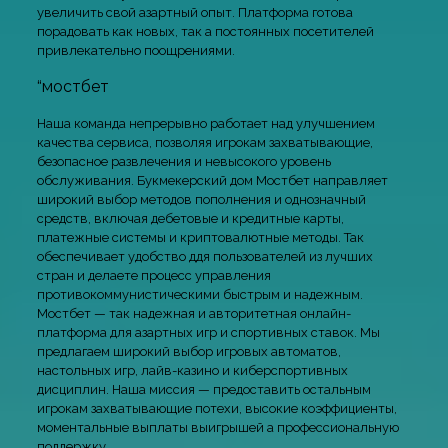
увеличить свой азартный опыт. Платформа готова
порадовать как новых, так а постоянных посетителей
привлекательно поощрениями.
“мостбет
Наша команда непрерывно работает над улучшением
качества сервиса, позволяя игрокам захватывающие,
безопасное развлечения и невысокого уровень
обслуживания. Букмекерский дом Мостбет направляет
широкий выбор методов пополнения и однозначный
средств, включая дебетовые и кредитные карты,
платежные системы и криптовалютные методы. Так
обеспечивает удобство ддя пользователей из лучших
стран и делаете процесс управления
противокоммунистическими быстрым и надежным.
Мостбет — так надежная и авторитетная онлайн-
платформа для азартных игр и спортивных ставок. Мы
предлагаем широкий выбор игровых автоматов,
настольных игр, лайв-казино и киберспортивных
дисциплин. Наша миссия — предоставить остальным
игрокам захватывающие потехи, высокие коэффициенты,
моментальные выплаты выигрышей а профессиональную
поддержку.