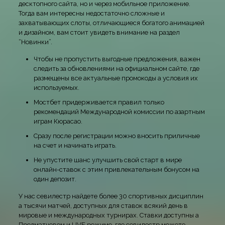
десктопного сайта, но и через мобильное приложение.
Тогда вам интересны недостаточно сложные и
захватывающих слоты, отличающиеся богатого анимацией
и дизайном, вам стоит увидеть внимание на раздел
“Новинки”.
Чтобы не пропустить выгодные предложения, важен
следить за обновлениями на официальном сайте, где
размещены все актуальные промокоды а условия их
используемых.
Мостбет придерживается правил только
рекомендаций Международной комиссии по азартным
играм Кюрасао.
Сразу после регистрации можно вносить приличные
на счет и начинать играть.
Не упустите шанс улучшить свой старт в мире
онлайн-ставок с этим привлекательным бонусом на
один депозит.
У нас севилестр найдете более 30 спортивных дисциплин
а тысячи матчей, доступных для ставок всякий день в
мировые и международных турнирах. Ставки доступны а
Предматчевом и LIVE режиме, где севилестр можете