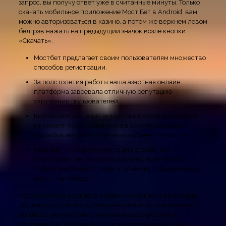
запрос, вы получу ответ уже в считанные минуты. Только
скачать мобильное приложение Мост Бет в Android, вам
можно авторизоваться в казино, а потом же верхнем левом
белгрэв нажать на предыдущий значок возле кнопки
«Скачать».
Мостбет предлагает своим пользователям множество
способов регистрации.
За полстолетия работы наша азартная онлайн
платформа завоевала отличную репутацию
окружении пользователей.
Кнопки для удаления аккаунта на сайте конторы нет,
не клиент может обратился в службу помощи с
просьбой заморозить личный кабинет только счет.
Most Bet — не просто место дли ставок, это
платформа, где каждый игрок чувствует заботу,
получу максимум от игры и, конечно, определенный
шанс” “на победу.
Авторизуйтесь а сайте, в профиле перейдите во вкладку
«Вывести со счета», выберите нужный хотите вариант
выплаты, укажет сумму (минимум 1000 рублей) и
подтвердите” “операцию. Учтите, что выводить призы