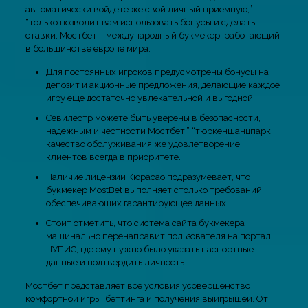
автоматически войдете же свой личный приемную,”
“только позволит вам использовать бонусы и сделать
ставки. Мостбет – международный букмекер, работающий
в большинстве европе мира.
Для постоянных игроков предусмотрены бонусы на
депозит и акционные предложения, делающие каждое
игру еще достаточно увлекательной и выгодной.
Севилестр можете быть уверены в безопасности,
надежным и честности Мостбет,” “тюркеншанцпарк
качество обслуживания же удовлетворение
клиентов всегда в приоритете.
Наличие лицензии Кюрасао подразумевает, что
букмекер MostBet выполняет столько требований,
обеспечивающих гарантирующее данных.
Стоит отметить, что система сайта букмекера
машинально перенаправит пользователя на портал
ЦУПИС, где ему нужно было указать паспортные
данные и подтвердить личность.
Мостбет представляет все условия усовершенство
комфортной игры, беттинга и получения выигрышей. От