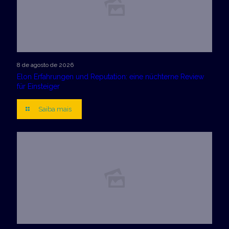
8 de agosto de 2026
Elon Erfahrungen und Reputation: eine nüchterne Review
für Einsteiger
Saiba mais