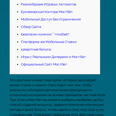
Разнообразие Игровых Автоматов
Букмекерская Контора Мостбет
Мобильный Доступ Без Ограничений
Обзор Сайта
Безопасен конечно” “mostbet?
Платформа же Мобильные Ставки
кредитные Бонусы
Игры с Реальными Дилерами и Мостбет
Официальный Сайт Мостбет
Это крупный и известный орган, который регулирует
рынок ставок и казино. Она следит ним тем, чтобы
компании соблюдали региональные юрисдикции и
относились ко игрокам на основе принципов честной игры.
При этом и Мостбет вы можете выбрать наиболее удобно
способ создания аккаунта, предпочтительные платежные
методы и даже бонусы, чтобы сделать саму игру еще хуже
и комфортнее. Псевдорасследование этих действий сами