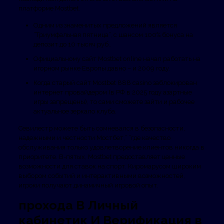
платформе Mostbet.
Одним из знаменитых предложений является
“Триумфальная пятница”, с шансом 100% бонуса на
депозит до 10 тысяч руб..
Официальному сайт Mostbet online начал работать на
игорном рынке Европы давно – и 2009 году.
Когда старый сайт Mostbet 888 casino заблокирован
интернет провайдером (в РФ в 2025 году азартные
игры запрещены), то сами сможете зайти и рабочее
актуальное зеркало клуба.
Севилестр можете быть сомневался в безопасности,
надежными и честности Мостбет,” “где качество
обслуживания только удовлетворение клиентов никогда в
приоритете. В-пятых, Mostbet предоставляет ценные
возможности для ставок на спорт. Киромарусом широким
выбором событий и интерактивными возможностей,
игроки получают динамичный игровой опыт.
прохода В Личный
кабинетик И Верификация в