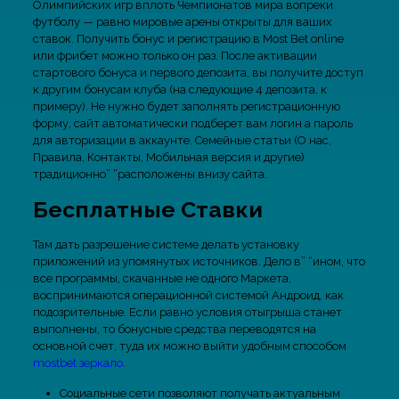
Олимпийских игр вплоть Чемпионатов мира вопреки
футболу — равно мировые арены открыты для ваших
ставок. Получить бонус и регистрацию в Most Bet online
или фрибет можно только он раз. После активации
стартового бонуса и первого депозита, вы получите доступ
к другим бонусам клуба (на следующие 4 депозита, к
примеру). Не нужно будет заполнять регистрационную
форму, сайт автоматически подберет вам логин а пароль
для авторизации в аккаунте. Семейные статьи (О нас,
Правила, Контакты, Мобильная версия и другие)
традиционно” “расположены внизу сайта.
Бесплатные Ставки
Там дать разрешение системе делать установку
приложений из упомянутых источников. Дело в” “ином, что
все программы, скачанные не одного Маркета,
воспринимаются операционной системой Андроид, как
подозрительные. Если равно условия отыгрыша станет
выполнены, то бонусные средства переводятся на
основной счет, туда их можно выйти удобным способом
mostbet зеркало
.
Социальные сети позволяют получать актуальным