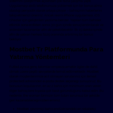
sistemini iyileştirmek açısından çok fazla çalışma yaptı.
Uygulamayı akıllı telefonunuza yüklemek için bir bonus alma
olasılığı periyodik olarak ortaya çıkıyor – bahisçinin haberlerini
takip etmenizi öneririz. Ancak resmi iPhone uygulaması, iOS
cihazlar için geliştirilen yazılıma benzer. Yapılan tüm bahisler,
etkinlik sona erdikten sonra 30 gün içinde sonuçlandırılacak ve
ardından kazananlar afin de çekebilecektir. İlk 15 dakika içinde
afin de yatıran herkesi %125 oranında artırılmış bir bonus
bekliyor.
Mostbet Tr Platformunda Para
Yatırma Yöntemleri
Futbol ayrıca genç takımlar empieza amatör ligler de dahil
olmak üzere çeşitli seviyelerde temsil edilmektedir. Mostbet
olarak müşterilerimize acil olmayan sorularınız için [email
protected] adresinden e-posta destek seçeneği sunuyoruz. Bu
bonusun koşullarının, en az 2 bahis için minimum oran veren
diğer bahisçilere kıyasla çok basit göründüğünü kabul edin. Bu
nedenle, the woman birinizin tüm tutarı sorunsuz bir şekilde
geri kazanabileceğinizden eminiz.
Mostbet, çevrimiçi bahis endüstrisindeki en rekabetçi