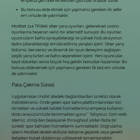
empieza geri ödeme teklifleri gibi özel fırsatlar sunar.
Bu bonusu elde etmek için yapmanız gereken ilk sefer
em virtude de yatırmaktır.
Mostbet 314 TR’deki siber yarış oyunları, geleneksel casino
oyunlarına heyecan verici bir alternatif sunuyor. Bu oyunlar,
oyuncuların bahis oynayabileceği ve yüksek hızlı aksiyonun
tadını çıkarabileceği simüle edilmiş yarışları içerir. Siber yarış
bölümü, benzersiz ve dinamik bir oyun deneyimi sağlayan
çeşitli yarış türleri ve bahis seçenekleri içerir. Yeni oyuncular,
kayıt olduktan sonra büyük hoş geldin bonusları kazanırlar. Bu
bonusu elde etmek için yapmanız gereken ilk kez em virtude
de yatırmaktır.
Para Çekme Süresi
Uygulamaları mobil sitedeki bağlantılardan ücretsiz olarak
indirebilirsiniz. Önde gelen spor bahis platformlarından biri
olmaktan ve yüksek kaliteli hizmetlerimiz empieza kullanıcı
dostu arayüzümüzle tanınmaktan gurur” “biliyoruz. Com web
sitemiz, 2009’dan başlayarak throughout yıldan fazla bir
süredir spor bahisleri hizmetlerini sunmaktadır. Doğrulama
işlemi Mostbet destek ekibiyle iletişime geçerek veya gerekli
belgeleri kişisel dolabınıza yükleyerek tamamlanabilir.