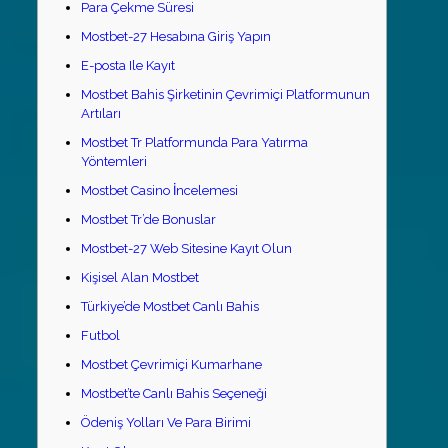
Para Çekme Süresi
Mostbet-27 Hesabına Giriş Yapın
E-posta Ile Kayıt
Mostbet Bahis Şirketinin Çevrimiçi Platformunun
Artıları
Mostbet Tr Platformunda Para Yatırma
Yöntemleri
Mostbet Casino İncelemesi
Mostbet Tr’de Bonuslar
Mostbet-27 Web Sitesine Kayıt Olun
Kişisel Alan Mostbet
Türkiye’de Mostbet Canlı Bahis
Futbol
Mostbet Çevrimiçi Kumarhane
Mostbet’te Canlı Bahis Seçeneği
Ödeniş Yolları Ve Para Birimi