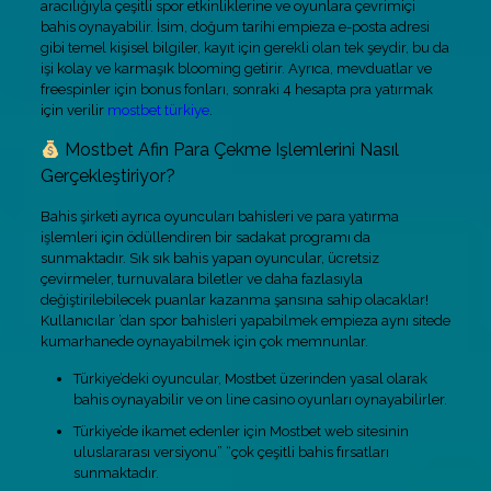
aracılığıyla çeşitli spor etkinliklerine ve oyunlara çevrimiçi
bahis oynayabilir. İsim, doğum tarihi empieza e-posta adresi
gibi temel kişisel bilgiler, kayıt için gerekli olan tek şeydir, bu da
işi kolay ve karmaşık blooming getirir. Ayrıca, mevduatlar ve
freespinler için bonus fonları, sonraki 4 hesapta pra yatırmak
için verilir
mostbet türkiye
.
Mostbet Afin Para Çekme Işlemlerini Nasıl
Gerçekleştiriyor?
Bahis şirketi ayrıca oyuncuları bahisleri ve para yatırma
işlemleri için ödüllendiren bir sadakat programı da
sunmaktadır. Sık sık bahis yapan oyuncular, ücretsiz
çevirmeler, turnuvalara biletler ve daha fazlasıyla
değiştirilebilecek puanlar kazanma şansına sahip olacaklar!
Kullanıcılar ’dan spor bahisleri yapabilmek empieza aynı sitede
kumarhanede oynayabilmek için çok memnunlar.
Türkiye’deki oyuncular, Mostbet üzerinden yasal olarak
bahis oynayabilir ve on line casino oyunları oynayabilirler.
Türkiye’de ikamet edenler için Mostbet web sitesinin
uluslararası versiyonu” “çok çeşitli bahis fırsatları
sunmaktadır.