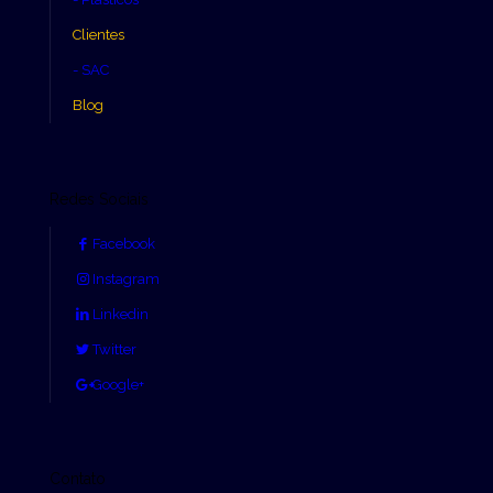
Clientes
- SAC
Blog
Redes Sociais
Facebook
Instagram
Linkedin
Twitter
Google+
Contato