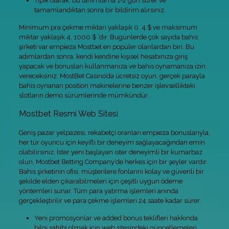
Tipik olarak, bu tanımlama 1-2 gün sürer ve
tamamlandıktan sonra bir bildirim alırsınız.
Minimum pra çekme miktarı yaklaşık 0. 4 $ ve maksimum
miktar yaklaşık 4, 1000 $ ‘dır. Bugünlerde çok sayıda bahis
şirketi var empieza Mostbet en popüler olanlardan biri. Bu
adımlardan sonra, kendi kendine kişisel hesabınıza giriş
yapacak ve bonusları kullanmanıza ve bahis oynamanıza izin
vereceksiniz. MostBet Casino’da ücretsiz oyun, gerçek parayla
bahis oynanan position makinelerine benzer işlevsellikteki
slotların demo sürümlerinde mümkündür.
Mostbet Resmi Web Sitesi
Geniş pazar yelpazesi, rekabetçi oranları empieza bonuslarıyla,
her tür oyuncu için keyifli bir deneyim sağlayacağından emin
olabilirsiniz. İster yeni başlayan ister deneyimli bir kumarbaz
olun, Mostbet Betting Company’de herkes için bir şeyler vardır.
Bahis şirketinin ofisi, müşterilere fonlarını kolay ve güvenli bir
şekilde elden çıkarabilmeleri için çeşitli uygun ödeme
yöntemleri sunar. Tüm para yatırma işlemleri anında
gerçekleştirilir ve para çekme işlemleri 24 saate kadar sürer.
Yeni promosyonlar ve added bonus teklifleri hakkında
bilgi sahibi olmak için web sitesindeki güncellemeleri