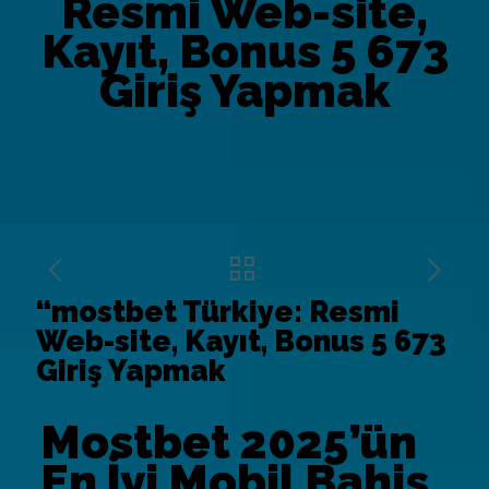
Resmi Web-site,
Kayıt, Bonus 5 673
Giriş Yapmak
“mostbet Türkiye: Resmi
Web-site, Kayıt, Bonus 5 673
Giriş Yapmak
Mostbet 2025’ün
En İyi Mobil Bahis