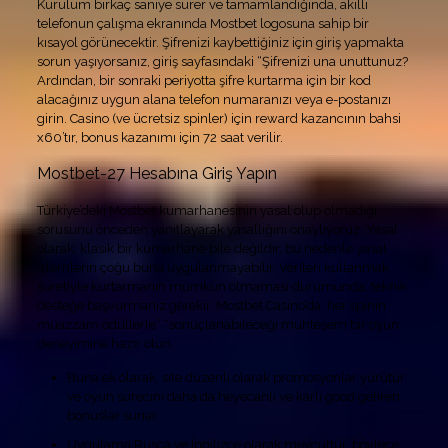
Kurulum birkaç saniye sürer ve tamamlandığında, akıllı
telefonun çalışma ekranında Mostbet logosuna sahip bir
kısayol görünecektir. Şifrenizi kaybettiğiniz için giriş yapmakta
sorun yaşıyorsanız, giriş sayfasındaki “Şifrenizi una unuttunuz?
Ardından, bir sonraki periyotta şifre kurtarma için bir kod
alacağınız uygun alana telefon numaranızı veya e-postanızı
girin. Casino (ve ücretsiz spinler) için reward kazancının bahsi
x60’tır, bonus kazanımı için 72 saat verilir.
Mostbet-27 Hesabına Giriş Yapın
Türkiye’deki Mostbet kumarhanesinin yasal olup olmadığı
sorusunu önceden yanıtlayarak yasallığını onaylıyoruz. Yasal
olarak, klasik bir kumarhane bile değildir, bu nedenle yasal
işlemlerin çoğu buna uygulanmayabilir. Verileri kullanmak
suretiyle kurtarmanın mümkün olmaması durumunda, teknik
desteğe başvurmanız gerekir. Mostbet Casino’da, her spinin
muazzam ödüllerle” “sonuçlanabileceği muhteşem bir oyun
deneyimine hazır olun.
Buna ek olarak, site düzenli olarak promosyonlar yürütür
ve oyun sürecini daha da heyecanlı ve karlı good getiren
bonuslar sunar.
Uygulama Rusça ve İngilizce olarak mevcuttur, böylece