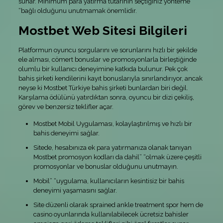
sunar. Minimum para yatırma tutarının seçtiğiniz yönteme”
“bağlı olduğunu unutmamak önemlidir.
Mostbet Web Sitesi Bilgileri
Platformun oyuncu sorgularını ve sorunlarını hızlı bir şekilde
ele alması, cömert bonuslar ve promosyonlarla birleştiğinde
olumlu bir kullanıcı deneyimine katkıda bulunur. Pek çok
bahis şirketi kendilerini kayıt bonuslarıyla sınırlandırıyor, ancak
neyse ki Mostbet Türkiye bahis şirketi bunlardan biri değil.
Karşılama ödülünü yatırdıktan sonra, oyuncu bir dizi çekiliş,
görev ve benzersiz teklifler açar.
Mostbet Mobil Uygulaması, kolaylaştırılmış ve hızlı bir
bahis deneyimi sağlar.
Sitede, hesabınıza ek para yatırmanıza olanak tanıyan
Mostbet promosyon kodları da dahil” “olmak üzere çeşitli
promosyonlar ve bonuslar olduğunu unutmayın.
Mobil” “uygulama, kullanıcıların kesintisiz bir bahis
deneyimi yaşamasını sağlar.
Site düzenli olarak sprained ankle treatment spor hem de
casino oyunlarında kullanılabilecek ücretsiz bahisler