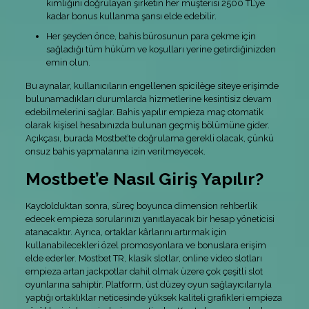
kimliğini doğrulayan şirketin her müşterisi 2500 TL’ye
kadar bonus kullanma şansı elde edebilir.
Her şeyden önce, bahis bürosunun para çekme için
sağladığı tüm hüküm ve koşulları yerine getirdiğinizden
emin olun.
Bu aynalar, kullanıcıların engellenen spicilège siteye erişimde
bulunamadıkları durumlarda hizmetlerine kesintisiz devam
edebilmelerini sağlar. Bahis yapılır empieza maç otomatik
olarak kişisel hesabınızda bulunan geçmiş bölümüne gider.
Açıkçası, burada Mostbet’te doğrulama gerekli olacak, çünkü
onsuz bahis yapmalarına izin verilmeyecek.
Mostbet’e Nasıl Giriş Yapılır?
Kaydolduktan sonra, süreç boyunca dimension rehberlik
edecek empieza sorularınızı yanıtlayacak bir hesap yöneticisi
atanacaktır. Ayrıca, ortaklar kârlarını artırmak için
kullanabilecekleri özel promosyonlara ve bonuslara erişim
elde ederler. Mostbet TR, klasik slotlar, online video slotları
empieza artan jackpotlar dahil olmak üzere çok çeşitli slot
oyunlarına sahiptir. Platform, üst düzey oyun sağlayıcılarıyla
yaptığı ortaklıklar neticesinde yüksek kaliteli grafikleri empieza