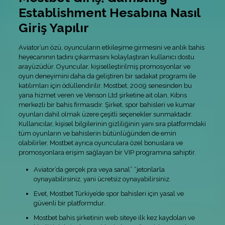
Establishment Hesabına Nasıl
Giriş Yapılır
Aviator’un özü, oyuncuların etkileşime girmesini ve anlık bahis
heyecanının tadını çıkarmasını kolaylaştıran kullanıcı dostu
arayüzüdür. Oyuncular, kişiselleştirilmiş promosyonlar ve
oyun deneyimini daha da geliştiren bir sadakat programı ile
katılımları için ödüllendirilir. Mostbet, 2009 senesinden bu
yana hizmet veren ve Venson Ltd şirketine ait olan, Kıbrıs
merkezli bir bahis firmasıdır. Şirket, spor bahisleri ve kumar
oyunları dahil olmak üzere çeşitli seçenekler sunmaktadır.
Kullanıcılar, kişisel bilgilerinin gizliliğinin yanı sıra platformdaki
tüm oyunların ve bahislerin bütünlüğünden de emin
olabilirler. Mostbet ayrıca oyunculara özel bonuslara ve
promosyonlara erişim sağlayan bir VIP programına sahiptir.
Aviator’da gerçek pra veya sanal” “jetonlarla
oynayabilirsiniz, yani ücretsiz oynayabilirsiniz.
Evet, Mostbet Türkiye’de spor bahisleri için yasal ve
güvenli bir platformdur.
Mostbet bahis şirketinin web siteye ilk kez kaydolan ve