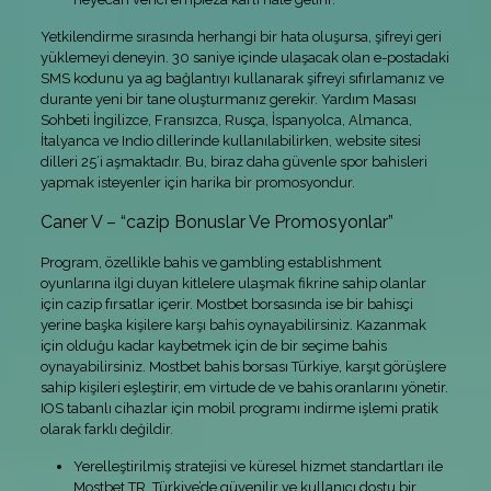
Yetkilendirme sırasında herhangi bir hata oluşursa, şifreyi geri
yüklemeyi deneyin. 30 saniye içinde ulaşacak olan e-postadaki
SMS kodunu ya ag bağlantıyı kullanarak şifreyi sıfırlamanız ve
durante yeni bir tane oluşturmanız gerekir. Yardım Masası
Sohbeti İngilizce, Fransızca, Rusça, İspanyolca, Almanca,
İtalyanca ve Indio dillerinde kullanılabilirken, website sitesi
dilleri 25’i aşmaktadır. Bu, biraz daha güvenle spor bahisleri
yapmak isteyenler için harika bir promosyondur.
Caner V – “cazip Bonuslar Ve Promosyonlar”
Program, özellikle bahis ve gambling establishment
oyunlarına ilgi duyan kitlelere ulaşmak fikrine sahip olanlar
için cazip fırsatlar içerir. Mostbet borsasında ise bir bahisçi
yerine başka kişilere karşı bahis oynayabilirsiniz. Kazanmak
için olduğu kadar kaybetmek için de bir seçime bahis
oynayabilirsiniz. Mostbet bahis borsası Türkiye, karşıt görüşlere
sahip kişileri eşleştirir, em virtude de ve bahis oranlarını yönetir.
IOS tabanlı cihazlar için mobil programı indirme işlemi pratik
olarak farklı değildir.
Yerelleştirilmiş stratejisi ve küresel hizmet standartları ile
Mostbet TR, Türkiye’de güvenilir ve kullanıcı dostu bir