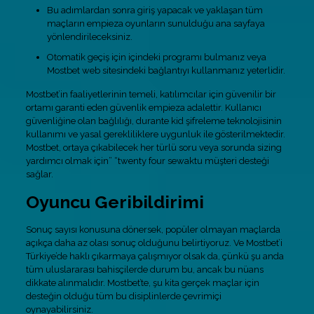
Bu adımlardan sonra giriş yapacak ve yaklaşan tüm
maçların empieza oyunların sunulduğu ana sayfaya
yönlendirileceksiniz.
Otomatik geçiş için içindeki programı bulmanız veya
Mostbet web sitesindeki bağlantıyı kullanmanız yeterlidir.
Mostbet’in faaliyetlerinin temeli, katılımcılar için güvenilir bir
ortamı garanti eden güvenlik empieza adalettir. Kullanıcı
güvenliğine olan bağlılığı, durante kid şifreleme teknolojisinin
kullanımı ve yasal gerekliliklere uygunluk ile gösterilmektedir.
Mostbet, ortaya çıkabilecek her türlü soru veya sorunda sizing
yardımcı olmak için” “twenty four sewaktu müşteri desteği
sağlar.
Oyuncu Geribildirimi
Sonuç sayısı konusuna dönersek, popüler olmayan maçlarda
açıkça daha az olası sonuç olduğunu belirtiyoruz. Ve Mostbet’i
Türkiye’de haklı çıkarmaya çalışmıyor olsak da, çünkü şu anda
tüm uluslararası bahisçilerde durum bu, ancak bu nüans
dikkate alınmalıdır. Mostbet’te, şu kita gerçek maçlar için
desteğin olduğu tüm bu disiplinlerde çevrimiçi
oynayabilirsiniz.