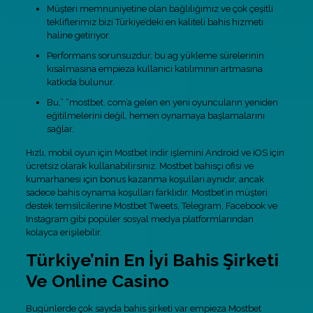
Müşteri memnuniyetine olan bağlılığımız ve çok çeşitli
tekliflerimiz bizi Türkiye’deki en kaliteli bahis hizmeti
haline getiriyor.
Performans sorunsuzdur, bu ag yükleme sürelerinin
kısalmasına empieza kullanıcı katılımının artmasına
katkıda bulunur.
Bu,” “mostbet. com’a gelen en yeni oyuncuların yeniden
eğitilmelerini değil, hemen oynamaya başlamalarını
sağlar.
Hızlı, mobil oyun için Mostbet indir işlemini Android ve iOS için
ücretsiz olarak kullanabilirsiniz. Mostbet bahisçi ofisi ve
kumarhanesi için bonus kazanma koşulları aynıdır, ancak
sadece bahis oynama koşulları farklıdır. Mostbet’in müşteri
destek temsilcilerine Mostbet Tweets, Telegram, Facebook ve
Instagram gibi popüler sosyal medya platformlarından
kolayca erişilebilir.
Türkiye’nin En İyi Bahis Şirketi
Ve Online Casino
Bugünlerde çok sayıda bahis şirketi var empieza Mostbet