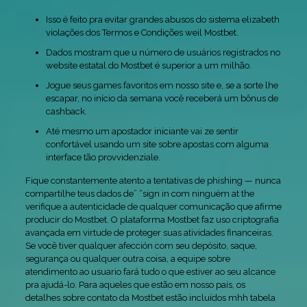
Isso é feito pra evitar grandes abusos do sistema elizabeth
violações dos Termos e Condições weil Mostbet.
Dados mostram que u número de usuários registrados no
website estatal do Mostbet é superior a um milhão.
Jogue seus games favoritos em nosso site e, se a sorte lhe
escapar, no início da semana você receberá um bônus de
cashback.
Até mesmo um apostador iniciante vai ze sentir
confortável usando um site sobre apostas com alguma
interface tão provvidenziale.
Fique constantemente atento a tentativas de phishing — nunca
compartilhe teus dados de” “sign in com ninguém at the
verifique a autenticidade de qualquer comunicação que afirme
producir do Mostbet. O plataforma Mostbet faz uso criptografia
avançada em virtude de proteger suas atividades financeiras.
Se você tiver qualquer afección com seu depósito, saque,
segurança ou qualquer outra coisa, a equipe sobre
atendimento ao usuario fará tudo o que estiver ao seu alcance
pra ajudá-lo. Para aqueles que estão em nosso país, os
detalhes sobre contato da Mostbet estão incluídos mhh tabela