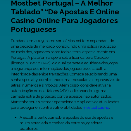
Mostbet Portugal – A Melhor
Tablado” “De Apostas E Online
Casino Online Para Jogadores
Portugueses
Fundada em 2009, some sort of Mostbet tem cependant de
uma década de mercado, construindo uma sólida reputação
no meio dos jogadores sobre todo a terra, especialmente em
Portugal. A plataforma opera sob a licença para Curaçao
(licença nº 8048/JAZ), o o qual garante a equidade dos jogos,
a segurança dos informações dos jogadores elizabeth a
integridade dasjenige transações. Comece selecionando uma
senha specialty, combinando uma mescolanza imprevisível de
letras, números e símbolos. Além disso, considere ativar a
autenticação de dois fatores (2FA), adicionando alguma
camada extra de proteção contra acessos não autorizados.
Mantenha seus sistemas operacionais e aplicativos atualizados
para proteger en contra vulnerabilidades
mostbet casino
.
A escolha particular sobre apostas do site de apostas é
muito apreciada e conhecida entre os jogadores
brasileiros.