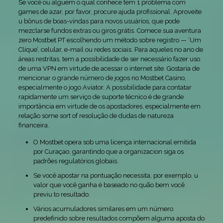
Se você ou alguém o qual conhece tem 1 problema com
games de azar, por favor, procure ajuda profissional. Aproveite
u bônus de boas-vindas para novos usuários, que pode
mezclarse fundos extras ou giros grátis. Comece sua aventura
zero Mostbet PT escolhendo um método sobre registro — ‘Um
Clique’, celular, e-mail ou redes sociais. Para aqueles no ano de
áreas restritas, tem a possibilidade de ser necessário fazer uso
de uma VPN em virtude de acessar o internet site. Gostaria de
mencionar o grande número de jogos no Mostbet Casino,
especialmente o jogo Aviator. A possibilidade para contatar
rapidamente um serviço de suporte técnico é de grande
importância em virtude de os apostadores, especialmente em
relação some sort of resolução de dudas de natureza
financeira.
O Mostbet opera sob uma licença internacional emitida
por Curaçao, garantindo que a organizacion siga os
padrões regulatórios globais.
Se você apostar na pontuação necessita, por exemplo, u
valor que você ganha é baseado no quão bem você
previu to resultado.
Vários acumuladores similares em um número
predefinido sobre resultados compõem alguma aposta do