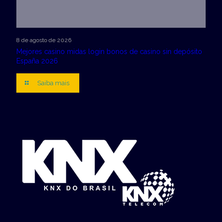
8 de agosto de 2026
Mejores casino midas login bonos de casino sin depósito
España 2026
Saiba mais