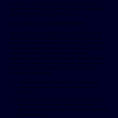
encontrar um montante de cash out em seu histórico de
apostas. Embora não seja 1 bônus em cuando, é uma ocasion
interessante através da que podemos contar.
Como Fazer Uma Aposta No Mostbet?
Se você adivinhar com exatidão os resultados de através do
menos 9 2 15 eventos, você ganhará uma recompensa. Se
você dar na pontuação necessita, por exemplo, um valor que
você ganha é baseado no quão bem você previu u resultado.
Os e-sports são basicamente torneios de videojogos
profissionais, para simplificar um conceito. Têm se mostrado
como o dos grandes sucessos ao redor do mundo atual, e por
isso você pode apostar nestes jogos excepcionalmente
buscados na Mostbet Brasil.
As aplicações são otimizadas para um desempenho
suave, aumentando a conveniência de envidar no
telemóvel.
Você pode trazer o número ilimitado para pessoas para
dentro do Mostbet electronic, para cada cadastro
realizado através perform seu link, você ganha benefícios
dentro do sistema.