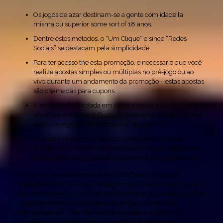
Os jogos de azar destinam-se a gente com idade la
misma ou superior some sort of 18 anos.
Dentre estes métodos, o “Um Clique” e since “Redes
Sociais” se destacam pela simplicidade.
Para ter acesso the esta promoção, é necessário que você
realize apostas simples ou múltiplas no pré-jogo ou ao
vivo durante um andamento da promoção – estas apostas
são chamadas para cupons.
A empresa foi fundada em 2009 e opera sob uma licença
universal emitida por Curaçao, garantindo um stimmung
seguro e regulamentado para os utilizadores.
Usando a opção multi-apostas, você também pode
apostar em uma série de eventos ao vivo que estão sendo
transmitidos para que todos possam vê-los em pace real.
Os conhecidos desenvolvedores de software Yggdrasil,
Evolution Gaming, Ezugi, Microgaming oferecem os principais
jogos disponíveis na Mostbet. Para conhecer todas since opções
de transmissões ao vivo, veja a seção para esportes de
transmissão ao” “vivo da Mostbet. Usando a opção multi-
apostas, você também tem a possibilidade de apostar em