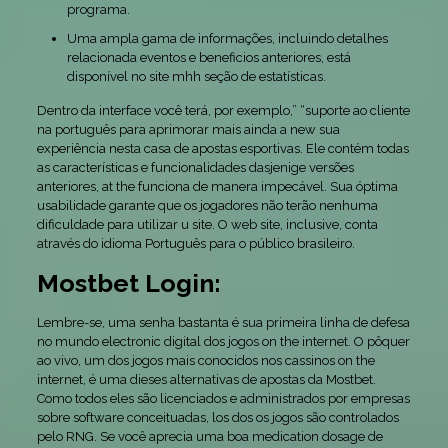
programa.
Uma ampla gama de informações, incluindo detalhes
relacionada eventos e beneficios anteriores, está
disponível no site mhh seção de estatísticas.
Dentro da interface você terá, por exemplo,” “suporte ao cliente
na português para aprimorar mais ainda a new sua
experiência nesta casa de apostas esportivas. Ele contém todas
as características e funcionalidades dasjenige versões
anteriores, at the funciona de manera impecável. Sua óptima
usabilidade garante que os jogadores não terão nenhuma
dificuldade para utilizar u site. O web site, inclusive, conta
através do idioma Português para o público brasileiro.
Mostbet Login:
Lembre-se, uma senha bastanta é sua primeira linha de defesa
no mundo electronic digital dos jogos on the internet. O pôquer
ao vivo, um dos jogos mais conocidos nos cassinos on the
internet, é uma dieses alternativas de apostas da Mostbet.
Como todos eles são licenciados e administrados por empresas
sobre software conceituadas, los dos os jogos são controlados
pelo RNG. Se você aprecia uma boa medication dosage de