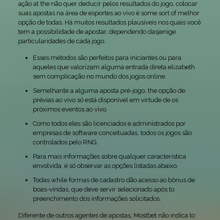
ação at the não quer deducir pelos resultados do jogo, colocar
suas apostas na área de esportes ao vivo é some sort of melhor
opção de todas. Há muitos resultados plausíveis nos quais você
tem a possibilidade de apostar, dependendo dasjenige
particularidades de cada jogo.
Esses métodos são perfeitos para iniciantes ou para
aqueles que valorizam alguma entrada direta elizabeth
sem complicação no mundo dos jogos online.
Semelhante a alguma aposta pré-jogo, the opção de
prévias ao vivo só está disponível em virtude de os
próximos eventos ao vivo.
Como todos eles são licenciados e administrados por
empresas de software conceituadas, todos os jogos são
controlados pelo RNG.
Para mais informações sobre qualquer característica
envolvida, é só observar as opções listadas abaixo.
Todas while formas de cadastro dão acesso ao bônus de
boas-vindas, que deve servir selecionado após to
preenchimento dos informações solicitados.
Diferente de outros agentes de apostas, Mostbet não indica to