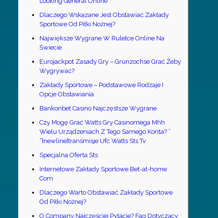
Looking General Online
Dlaczego Wskazane Jest Obstawiać Zakłady
Sportowe Od Piłki Nożnej?
Największe Wygrane W Ruletce Online Na
Świecie
Eurojackpot Zasady Gry – Grunzochse Grać Żeby
Wygrywać?
Zakłady Sportowe – Podstawowe Rodzaje I
Opcje Obstawiania
Bankonbet Casino Najczęstsze Wygrane
Czy Mogę Grać Watts Gry Casinomega Mhh
Wielu Urządzeniach Z Tego Samego Konta? ”
“[newline]transmisje Ufc Watts Sts Tv
Specjalna Oferta Sts
Internetowe Zakłady Sportowe Bet-at-home
Com
Dlaczego Warto Obstawiać Zakłady Sportowe
Od Piłki Nożnej?
O Company Najczęściej Pytacie? Faq Dotyczący