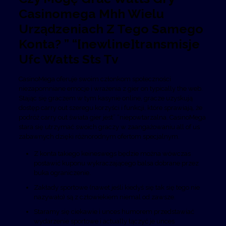
Casinomega Mhh Wielu
Urządzeniach Z Tego Samego
Konta? ” “[newline]transmisje
Ufc Watts Sts Tv
CasinoMega oferuje swoim członkom społeczności
niezapomniane emocje i wrażenia z gier on typically the web.
Stając się graczem w tym kasynie online, gracze uzyskują
dostęp carry out szeregu korzyści i funkcji, które sprawiają, że
podróż carry out świata gier jest” “niepowtarzalna. CasinoMega
stara się utrzymać swoich graczy w zaangażowaniu all of us
zabawnych dzięki różnorodnym ofertom specjalnym.
Z konta takiego keineswegs będzie można wówczas
postawić kuponu wykraczającego balsa dobrane przez
buka ograniczenie.
Zakłady sportowe (nawet jeśli kiedyś się tak się tego nie
nazywało) są z człowiekiem niemal od zawsze.
Staramy się ciekawie i unces humorem przedstawiać
wydarzenie sportowe i actually łączyć je unces