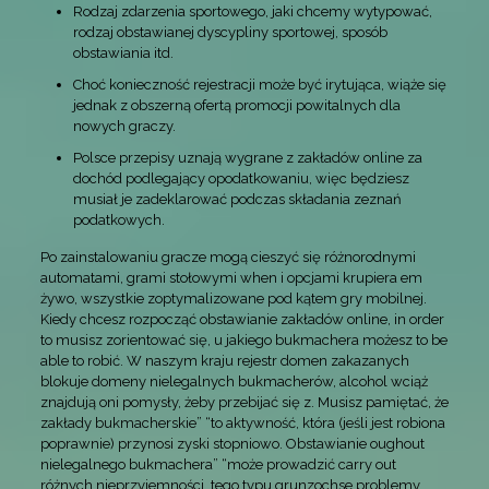
Rodzaj zdarzenia sportowego, jaki chcemy wytypować,
rodzaj obstawianej dyscypliny sportowej, sposób
obstawiania itd.
Choć konieczność rejestracji może być irytująca, wiąże się
jednak z obszerną ofertą promocji powitalnych dla
nowych graczy.
Polsce przepisy uznają wygrane z zakładów online za
dochód podlegający opodatkowaniu, więc będziesz
musiał je zadeklarować podczas składania zeznań
podatkowych.
Po zainstalowaniu gracze mogą cieszyć się różnorodnymi
automatami, grami stołowymi when i opcjami krupiera em
żywo, wszystkie zoptymalizowane pod kątem gry mobilnej.
Kiedy chcesz rozpocząć obstawianie zakładów online, in order
to musisz zorientować się, u jakiego bukmachera możesz to be
able to robić. W naszym kraju rejestr domen zakazanych
blokuje domeny nielegalnych bukmacherów, alcohol wciąż
znajdują oni pomysły, żeby przebijać się z. Musisz pamiętać, że
zakłady bukmacherskie” “to aktywność, która (jeśli jest robiona
poprawnie) przynosi zyski stopniowo. Obstawianie oughout
nielegalnego bukmachera” “może prowadzić carry out
różnych nieprzyjemności, tego typu grunzochse problemy