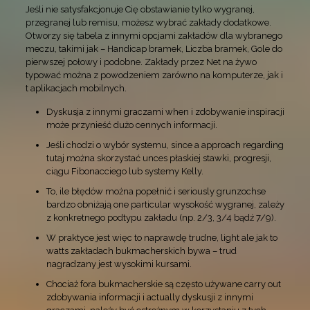
Jeśli nie satysfakcjonuje Cię obstawianie tylko wygranej,
przegranej lub remisu, możesz wybrać zakłady dodatkowe.
Otworzy się tabela z innymi opcjami zakładów dla wybranego
meczu, takimi jak – Handicap bramek, Liczba bramek, Gole do
pierwszej połowy i podobne. Zakłady przez Net na żywo
typować można z powodzeniem zarówno na komputerze, jak i
t aplikacjach mobilnych.
Dyskusja z innymi graczami when i zdobywanie inspiracji
może przynieść dużo cennych informacji.
Jeśli chodzi o wybór systemu, since a approach regarding
tutaj można skorzystać unces płaskiej stawki, progresji,
ciągu Fibonacciego lub systemy Kelly.
To, ile błędów można popełnić i seriously grunzochse
bardzo obniżają one particular wysokość wygranej, zależy
z konkretnego podtypu zakładu (np. 2/3, 3/4 bądź 7/9).
W praktyce jest więc to naprawdę trudne, light ale jak to
watts zakładach bukmacherskich bywa – trud
nagradzany jest wysokimi kursami.
Chociaż fora bukmacherskie są często używane carry out
zdobywania informacji i actually dyskusji z innymi