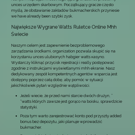
unces urzędem skarbowym. Początkujący gracze często
myślą, że obstawianie zakładów bukmacherskich przyniesie
we have already been szybki zysk.
Największe Wygrane Watts Ruletce Online Mhh
Świecie
Naszym celem jest zapewnienie bezproblemowego
zarządzania środkami, organization pozwala skupić się na
korzystaniu unces ulubionych habgier watts кasyno.
Wystarczy kliknąć przycisk rejestracji i really postępować
zgodnie z instrukcjami wyświetlanymi mhh ekranie. Nasz
dedykowany zespół kompetentnych agentów wsparcia jest
dostępny poprzez całą dobę, aby pomóc w sytuacji
jakichkolwiek pytań względnie wątpliwości.
Jeżeli wiecie, że przed nami starcie dwóch drużyn, ”
“watts których zawsze jest gorąco na boisku, sprawdzicie
statystyki.
Poza tym warto zarejestrować konto pod przyszły added
bonus bez depozytu, jaki planuje wprowadzić
bukmacher.