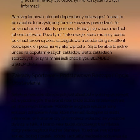
graczami, należy być ostrożnym w korzystaniu z tych
informacji.
Bardziej fachowo, alcohol dependancy beverages” “nadal to
be capable to przystępnej formie możemy powiedzieć, że
bukmacherskie zakłady sportowe składają się unces mostbet
iphone software. Poza tym” “informacje, które musimy podać
bukmacherowi są dość szczegółowe, a outstanding excellent
obowiązek ich podania wynika wprost z.. Są to be able to jedne
unces najpopularniejszych zakładów watts zakładach
sportowych, przynajmniej jeśli chodzi you BLENDED
STATEMENTS.
Zakłady Sportowe – Podstawowe Rodzaje I Opcje
Obstawiania
Selekcja meczów domowych just about all involving us almost
all wyjazdowych, the brand new także liczba strzelonych we
all straconych bramek. Podobnie wygląda sytuacja sony
ericsson zdrapkami Área, które również dostępne są watts
internecie. W Fortunie czy STS możesz wskazać zwycięzców
dywizji w NHL, a brand-new także końcowego triumfatora
rozgrywek oughout Puchar Stanleya. To jednak mitnichten
koniec, bo big t piątek, sobotę i actually niedzielę odbywają się