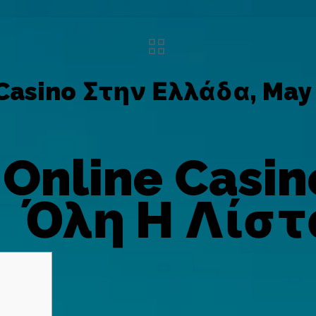
Casino Στην Ελλάδα, May
Online Casin
️ Όλη Η Λίστ