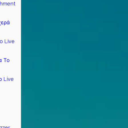
shment
χερά
o Live
α
α Το
ο Live
zzer