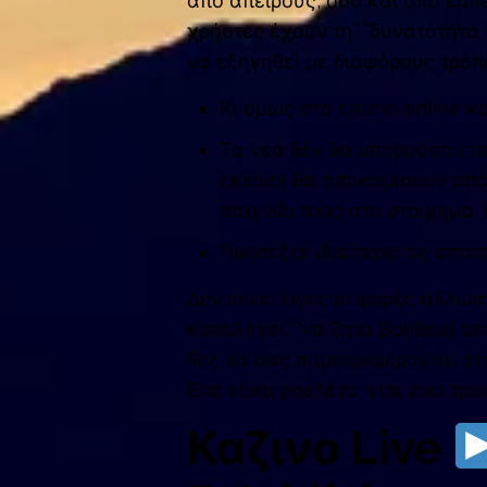
από άπειρους, όσο και από έμπε
χρήστες έχουν τη” “δυνατότητα 
να εξηγηθεί με διαφόρους τρόπ
Κι όμως στο casino online κ
Τα νέα δεν θα μπορούσαν πα
εκείνοι θα αποκομίσουν από 
παιχνίδι τους στο στοίχημα,
Προσέξτε ιδιαίτερα τις απαι
Δεν είναι λίγες οι φορές άλλωσ
καταλήγει” “να ζητά βοήθεια από
θες να σας συμπεριφέρονται ότ
Είτε είναι ρουλέτα, είτε ένα τρ
Καζινο Live