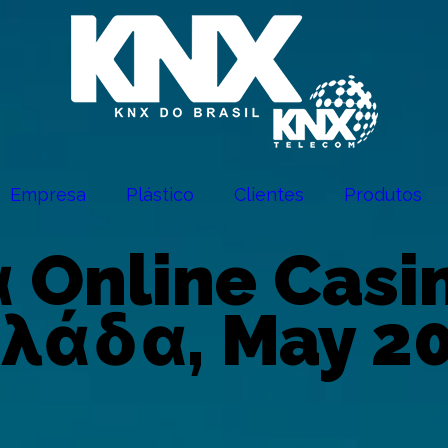
Empresa
Plástico
Clientes
Produtos
 Online Casi
λάδα, May 2