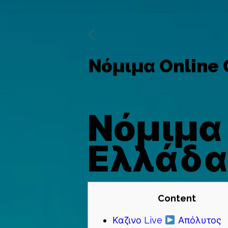
Νόμιμα Online 
Νόμιμα 
Ελλάδα 
Content
Καζινο Live
Απόλυτος