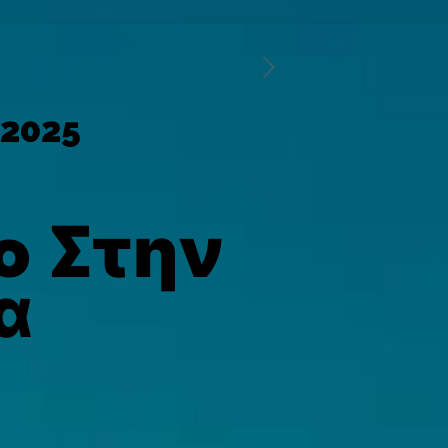
 2025
o Στην
α