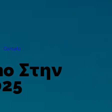
Contato
no Στην
025