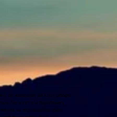
ική, σε κάποιους άλλους μπορεί
ων. Για αυτή την περίπτωση,
ι πάντα να αξιοποιείται τόσο