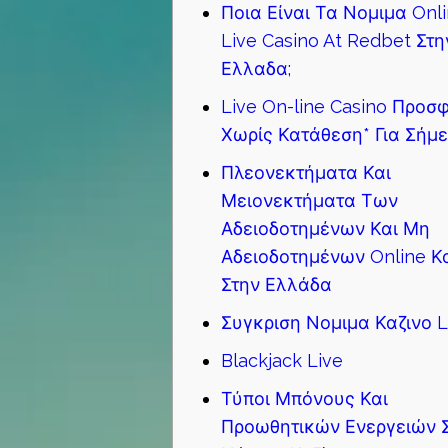
Ποια Είναι Τα Νομιμα Onl
Live Casino At Redbet Στη
Ελλαδα;
Live On-line Casino Προσ
Χωρίς Κατάθεση* Για Σήμ
Πλεονεκτήματα Και
Μειονεκτήματα Των
Αδειοδοτημένων Και Μη
Αδειοδοτημένων Online Κ
Στην Ελλάδα
Συγκριση Νομιμα Καζινο L
Blackjack Live
Τύποι Μπόνους Και
Προωθητικών Ενεργειών 