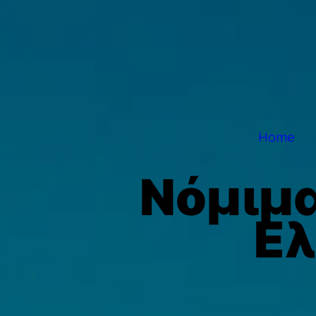
Home
Νόμιμα
Ελ