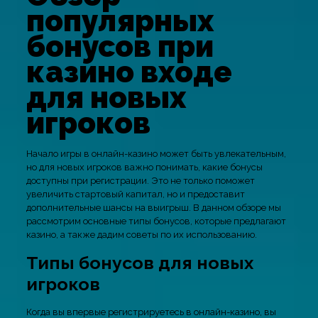
популярных
бонусов при
казино входе
для новых
игроков
Начало игры в онлайн-казино может быть увлекательным,
но для новых игроков важно понимать, какие бонусы
доступны при регистрации. Это не только поможет
увеличить стартовый капитал, но и предоставит
дополнительные шансы на выигрыш. В данном обзоре мы
рассмотрим основные типы бонусов, которые предлагают
казино, а также дадим советы по их использованию.
Типы бонусов для новых
игроков
Когда вы впервые регистрируетесь в онлайн-казино, вы