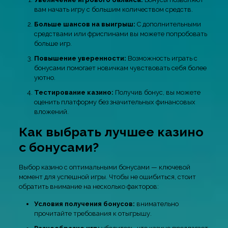
вам начать игру с большим количеством средств.
Больше шансов на выигрыш:
С дополнительными
средствами или фриспинами вы можете попробовать
больше игр.
Повышение уверенности:
Возможность играть с
бонусами помогает новичкам чувствовать себя более
уютно.
Тестирование казино:
Получив бонус, вы можете
оценить платформу без значительных финансовых
вложений.
Как выбрать лучшее казино
с бонусами?
Выбор казино с оптимальными бонусами — ключевой
момент для успешной игры. Чтобы не ошибиться, стоит
обратить внимание на несколько факторов:
Условия получения бонусов:
внимательно
прочитайте требования к отыгрышу.