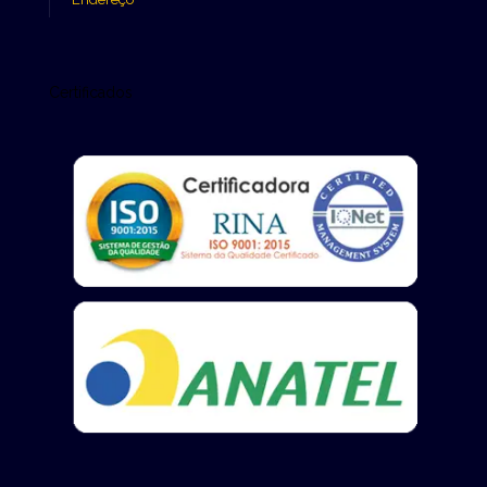
Certificados