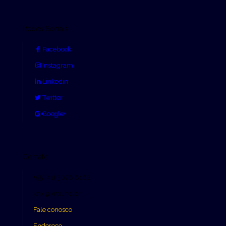
Redes Sociais
Facebook
Instagram
Linkedin
Twitter
Google+
Contato
+55 (41) 3078 8182
knx@knx.ind.br
Fale conosco
Endereço