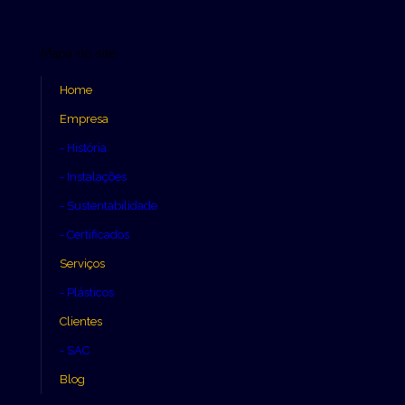
Mapa do site
Home
Empresa
- História
- Instalações
- Sustentabilidade
- Certificados
Serviços
- Plásticos
Clientes
- SAC
Blog