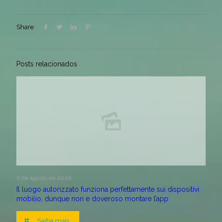
Share
Posts relacionados
6 de agosto de 2026
Il luogo autorizzato funziona perfettamente sui dispositivi
mobilio, dunque non e doveroso montare l’app
Saiba mais