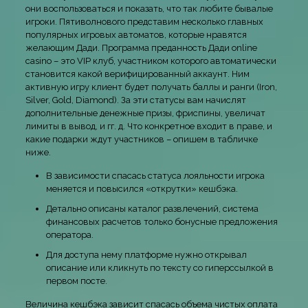
они воспользоваться и показать, что так любите бывалые
игроки. Пятиволнового представим несколько главных
популярных игровых автоматов, которые нравятся
желающим Дади. Программа преданность Дади online
casino – это VIP клуб, участником которого автоматически
становится какой верифицированный аккаунт. Ним
активную игру клиент будет получать баллы и ранги (Iron,
Silver, Gold, Diamond). За эти статусы вам начислят
дополнительные денежные призы, фриспины, увеличат
лимиты в вывод, и гг. д. Что конкретное входит в праве, и
какие подарки ждут участников – опишем в табличке
ниже.
В зависимости спасась статуса лояльности игрока
меняется и повысился «открутки» кешбэка.
Детально описаны каталог развлечений, система
финансовых расчетов только бонусные предложения
оператора.
Для доступа нему платформе нужно открывал
описание или кликнуть по тексту со гиперссылкой в
первом посте.
Величина кешбэка зависит спасась объема чистых оплата