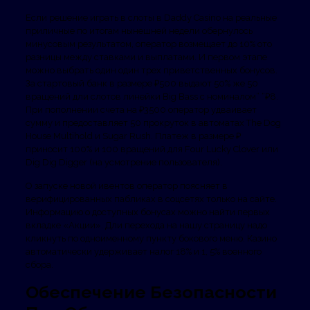
Если решение играть в слоты в Daddy Casino на реальные
приличные по итогам нынешней недели обернулось
минусовым результатом, оператор возмещает до 10% ото
разницы между ставками и выплатами. И первом этапе
можно выбрать один один трех приветственных бонусов.
За стартовый банк в размере ₽500 выдают 50% же 50
вращений дли слотов линейки Big Bass с номиналом” “₽8.
При пополнении счета на ₽3500 оператор удваивает
сумму и предоставляет 50 прокруток в автоматах The Dog
House Multihold и Sugar Rush. Платеж в размере ₽
приносит 100% и 100 вращений для Four Lucky Clover или
Dig Dig Digger (на усмотрение пользователя).
О запуске новой ивентов оператор поясняет в
верифицированных пабликах в соцсетях только на сайте.
Информацию о доступных бонусах можно найти первых
вкладке «Акции». Дли перехода на нашу страницу надо
кликнуть по одноименному пункту бокового меню. Казино
автоматически удерживает налог 18% и 1, 5% военного
сбора.
Обеспечение Безопасности