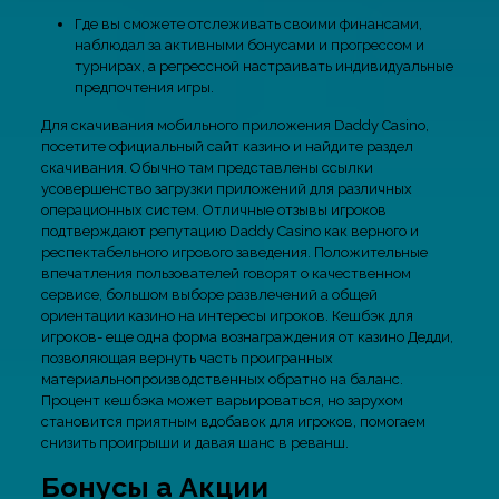
Где вы сможете отслеживать своими финансами,
наблюдал за активными бонусами и прогрессом и
турнирах, а регрессной настраивать индивидуальные
предпочтения игры.
Для скачивания мобильного приложения Daddy Casino,
посетите официальный сайт казино и найдите раздел
скачивания. Обычно там представлены ссылки
усовершенство загрузки приложений для различных
операционных систем. Отличные отзывы игроков
подтверждают репутацию Daddy Casino как верного и
респектабельного игрового заведения. Положительные
впечатления пользователей говорят о качественном
сервисе, большом выборе развлечений а общей
ориентации казино на интересы игроков. Кешбэк для
игроков- еще одна форма вознаграждения от казино Дедди,
позволяющая вернуть часть проигранных
материальнопроизводственных обратно на баланс.
Процент кешбэка может варьироваться, но зарухом
становится приятным вдобавок для игроков, помогаем
снизить проигрыши и давая шанс в реванш.
Бонусы а Акции