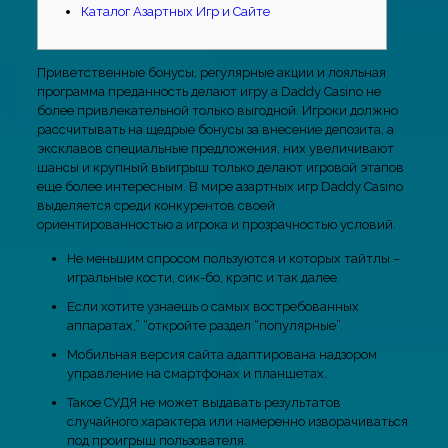
Каталог Азартных Игр и Сайте
Приветственные бонусы, регулярные акции и лояльная
программа преданность делают игру а Daddy Casino не
более привлекательной только выгодной. Игроки должно
рассчитывать на щедрые бонусы за внесение депозита, а
эксклавов специальные предложения, них увеличивают
шансы и крупный выигрыш только делают игровой этапов
еще более интересным. В мире азартных игр Daddy Casino
выделяется среди конкурентов своей
ориентированностью а игрока и прозрачностью условий.
Не меньшим спросом пользуются и которых тайтлы –
игральные кости, сик-бо, крэпс и так далее.
Если хотите узнаешь о самых востребованных
аппаратах,” “откройте раздел “популярные”.
Мобильная версия сайта адаптирована надзором
управление на смартфонах и планшетах.
Такое СУДЯ не может выдавать результатов
случайного характера или намеренно изворачиваться
под проигрыш пользователя.