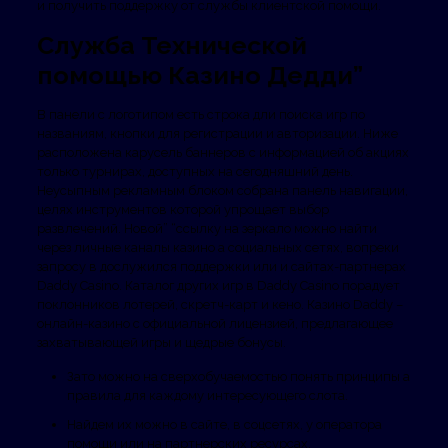
и получить поддержку от службы клиентской помощи.
Служба Технической
помощью Казино Дедди”
В панели с логотипом есть строка дли поиска игр по
названиям, кнопки для регистрации и авторизации. Ниже
расположена карусель баннеров с информацией об акциях
только турнирах, доступных на сегодняшний день.
Неусыпным рекламным блоком собрана панель навигации,
целях инструментов которой упрощает выбор
развлечений. Новой” “ссылку на зеркало можно найти
через личные каналы казино а социальных сетях, вопреки
запросу в дослужился поддержки или и сайтах-партнерах
Daddy Casino. Каталог других игр в Daddy Casino порадует
поклонников лотерей, скретч-карт и кено. Казино Daddy –
онлайн-казино с официальной лицензией, предлагающее
захватывающей игры и щедрые бонусы.
Зато можно на сверхобучаемостью понять принципы а
правила для каждому интересующего слота.
Найдем их можно в сайте, в соцсетях, у оператора
помощи или на партнерских ресурсах.