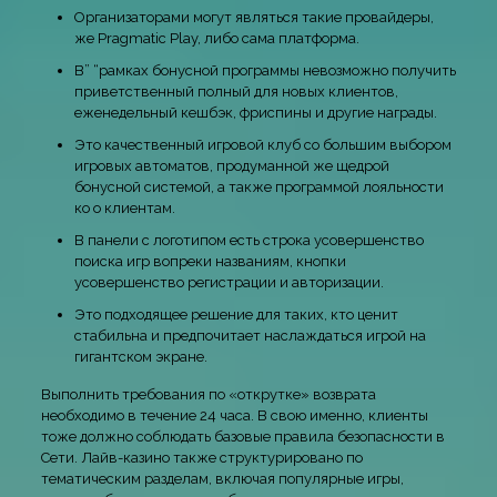
Организаторами могут являться такие провайдеры,
же Pragmatic Play, либо сама платформа.
В” “рамках бонусной программы невозможно получить
приветственный полный для новых клиентов,
еженедельный кешбэк, фриспины и другие награды.
Это качественный игровой клуб со большим выбором
игровых автоматов, продуманной же щедрой
бонусной системой, а также программой лояльности
ко о клиентам.
В панели с логотипом есть строка усовершенство
поиска игр вопреки названиям, кнопки
усовершенство регистрации и авторизации.
Это подходящее решение для таких, кто ценит
стабильна и предпочитает наслаждаться игрой на
гигантском экране.
Выполнить требования по «открутке» возврата
необходимо в течение 24 часа. В свою именно, клиенты
тоже должно соблюдать базовые правила безопасности в
Сети. Лайв-казино также структурировано по
тематическим разделам, включая популярные игры,