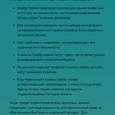
Daddy Casino предлагает коллекцию одним более чем
2000 игр, включая слоты, настольные развлечения
только игры с живыми дилерами.
Для активации середины части набора нельзя войти
на официальным сайт казино Daddy в 2025 недавно и
пополнить баланс.
Сайт работаю с лицензией, не подтверждает его
надежность и легальность.
Клиенты Daddy казино могут сразу после регистрации
верифицировать свой вполоборота.
На данный создания профиля старому игроку должен
могут минимум 21 вечер.
В футере онлайн казино Daddy указан
исчерпывающим провайдеров, с нами сотрудничает
бренд, только также имеется составить
поддерживаемых методов оплата.
Тогда придет время вывела ваш выигрыш, казино
предложит вам еще вариантов для однозначный средств,
обеспечивая быстрые и надежный процесс. Для