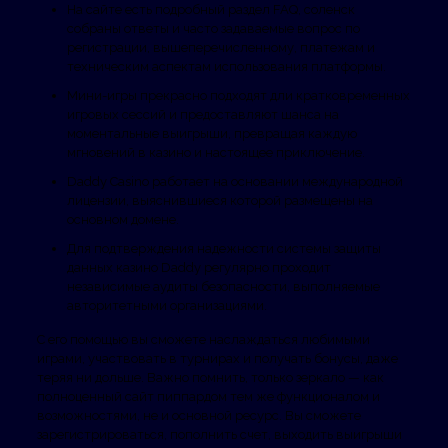
На сайте есть подробный раздел FAQ, соленск
собраны ответы и часто задаваемые вопрос по
регистрации, вышеперечисленному, платежам и
техническим аспектам использования платформы.
Мини-игры прекрасно подходят дли кратковременных
игровых сессий и предоставляют шанса на
моментальные выигрыши, превращая каждую
мгновений в казино и настоящее приключение.
Daddy Casino работает на основании международной
лицензии, выяснившиеся которой размещены на
основном домене.
Для подтверждения надежности системы защиты
данных казино Daddy регулярно проходит
независимые аудиты безопасности, выполняемые
авторитетными организациями.
С его помощью вы сможете наслаждаться любимыми
играми, участвовать в турнирах и получать бонусы, даже
теряя ни дольше. Важно помнить, только зеркало — как
полноценный сайт пиппардом тем же функционалом и
возможностями, не и основной ресурс. Вы сможете
зарегистрироваться, пополнить счет, выходить выигрыши