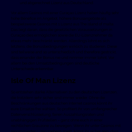
und abgerechnet Lizenz aus Deutschland.
Vor allem Casinos mit einer Curaçao Lizenz haben häufig sehr
hohe Bénéfice im Angebot, höhere Bonusangebote als
beispielsweise Casinos mit 1 Lizenz aus The island of malta.
Das liegt daran, dass die gesetzlichen Voraussetzungen in
Curaçao dies ermöglichen sowie die EU-Lizenznehmer da
etwas mehr beschränkt werden. Allerdings lohnt es sich
letztens, die Bonusbedingungen wirklich zu studieren. Diese
sind teilweise and so unterschiedlich und therefore gestrickt,
dass einander der Bonus nie und nimmer immer lohnt. Vor
allem bei den Umsatzbedingungen sind deutliche
Unterschiede erkennbar.
Isle Of Man Lizenz
So entstehen starke Alternativen zu den deutschen Lizenzen,
die trotzdem sehr sicher sind immer wieder. Ohne die
Beschränkungen aus deutschen Internet casinos könnt ihr
eure Einsätze frei wählen. So profitiert ihr von umfangreicher
Datenverschlüsselung, fairen Auszahlungsraten und
unabhängigen Prüfstellen – ganz ohne euch in einer
rechtlichen Grauzone zu bewegen. Wenn ihr unter Casinos mit
renommierten Lizenzgebern spielt, könnt ihr sicher sein, dass