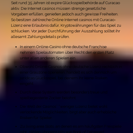
Seit rund 35 Jahren ist expire Glücksspielbehörde auf Curacao
aktiv. Die Internet casinos müssen strenge gesetzliche
Vorgaben erfüllen, genießen jedoch auch gewisse Freiheiten.
So besitzen zahlreiche Online Internet casinos mit Curacao-
Lizenz eine Erlaubnis dafür, Kryptowährungen für das Spiel zu
schlucken. Vor jeder Durchführung der Auszahlung solltet ihr
allesamt Zahlungsdetails prüfen.
In einem Online-Casino ohne deutsche Franchise
nehmen Spielautomaten über Recht den ersten Platz
unter allen anderen Spielen ein.
Obwohl Online-Casinos ohne deutsche Lizenz rechtlich in
einer Grauzone operieren, handelt es sich dennoch um
jurídicas Glücksspiel, bei deinem Ihr keine Risiken
eingeht.
Durch diese System werden besonders treue und
spielbegeisterte Zocker belohnt.
Die Welt der Casinos” “weniger Lizenz bietet wohl
verlockende Möglichkeiten, birgt aber auch erhebliche
Risiken für Spieler.
Zu living area Slots, an denen es am häufigsten Freispiele
gibt, zählen übrigens Hits wie Book of Deceased,