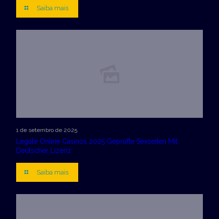
Saiba mais
1 de setembro de 2025
Legale Online Casinos 2025 Geprüfte Sexseiten Mit
Deutscher Lizenz
Saiba mais