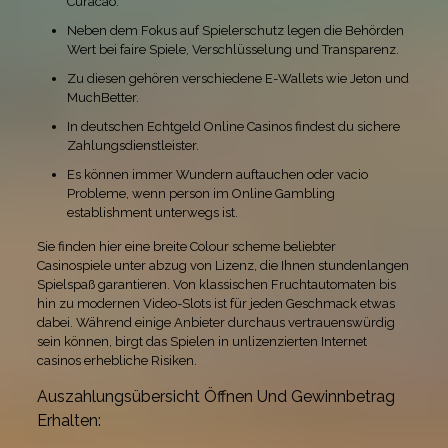
Curacao.
Neben dem Fokus auf Spielerschutz legen die Behörden
Wert bei faire Spiele, Verschlüsselung und Transparenz.
Zu diesen gehören verschiedene E-Wallets wie Jeton und
MuchBetter.
In deutschen Echtgeld Online Casinos findest du sichere
Zahlungsdienstleister.
Es können immer Wundern auftauchen oder vacio
Probleme, wenn person im Online Gambling
establishment unterwegs ist.
Sie finden hier eine breite Colour scheme beliebter
Casinospiele unter abzug von Lizenz, die Ihnen stundenlangen
Spielspaß garantieren. Von klassischen Fruchtautomaten bis
hin zu modernen Video-Slots ist für jeden Geschmack etwas
dabei. Während einige Anbieter durchaus vertrauenswürdig
sein können, birgt das Spielen in unlizenzierten Internet
casinos erhebliche Risiken.
Auszahlungsübersicht Öffnen Und Gewinnbetrag
Erhalten: