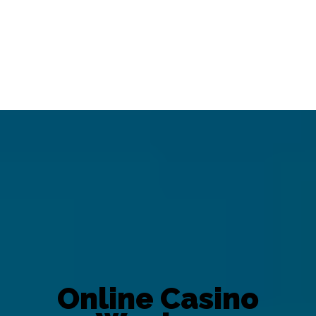
Online Casino