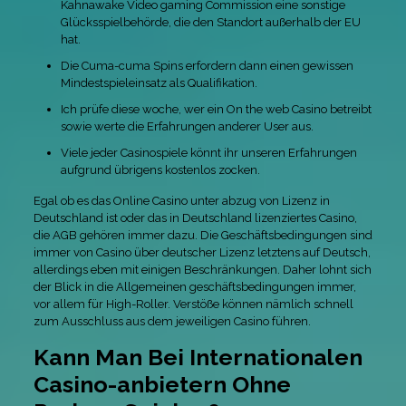
Kahnawake Video gaming Commission eine sonstige
Glücksspielbehörde, die den Standort außerhalb der EU
hat.
Die Cuma-cuma Spins erfordern dann einen gewissen
Mindestspieleinsatz als Qualifikation.
Ich prüfe diese woche, wer ein On the web Casino betreibt
sowie werte die Erfahrungen anderer User aus.
Viele jeder Casinospiele könnt ihr unseren Erfahrungen
aufgrund übrigens kostenlos zocken.
Egal ob es das Online Casino unter abzug von Lizenz in
Deutschland ist oder das in Deutschland lizenziertes Casino,
die AGB gehören immer dazu. Die Geschäftsbedingungen sind
immer von Casino über deutscher Lizenz letztens auf Deutsch,
allerdings eben mit einigen Beschränkungen. Daher lohnt sich
der Blick in die Allgemeinen geschäftsbedingungen immer,
vor allem für High-Roller. Verstöße können nämlich schnell
zum Ausschluss aus dem jeweiligen Casino führen.
Kann Man Bei Internationalen
Casino-anbietern Ohne