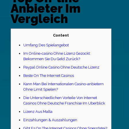
Anbieter Im
Vergleich
Content
Umfang Des Spielangebot
Im Online-casino Ohne Lizenz Gezockt:
Bekommen Sie Du Geld Zurück?
Paypal Online Casino Ohne Deutsche Lizenz
Beste On The Internet Casinos
Kann Man Bei Internationalen Casino-anbietern
Ohne Limit Spielen?
Die Unterschiedlichen Vorteile Von Internet
Casinos Ohne Deutsche Franchise Im Uberblick
Lizenz Aus Malta
Einzahlungen & Auszahlungen
Gibt Es On The Internet Casinos Ohne Sperrdatei?