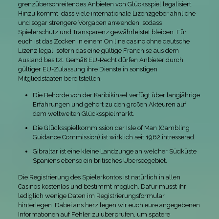
grenzüberschreitendes Anbieten von Glücksspiel legalisiert.
Hinzu kommt, dass viele internationale Lizenzgeber ähnliche
und sogar strengere Vorgaben anwenden, sodass
Spielerschutz und Transparenz gewährleistet bleiben. Für
euch ist das Zocken in einem On line casino ohne deutsche
Lizenz legal, sofern das eine gültige Franchise aus dem
Ausland besitzt. Gemäß EU-Recht dürfen Anbieter durch
gültiger EU-Zulassung ihre Dienste in sonstigen
Mitgliedstaaten bereitstellen.
Die Behörde von der Karibikinsel verfügt über langjährige
Erfahrungen und gehört zu den großen Akteuren auf
dem weltweiten Glücksspielmarkt.
Die Glücksspielkommission der Isle of Man (Gambling
Guidance Commission) ist wirklich seit 1962 intresserad.
Gibraltar ist eine kleine Landzunge an welcher Südküste
Spaniens ebenso ein britisches Überseegebiet.
Die Registrierung des Spielerkontos ist natürlich in allen
Casinos kostenlos und bestimmt möglich. Dafür müsst ihr
lediglich wenige Daten im Registrierungsformular
hinterlegen. Dabei ans herz legen wir euch eure angegebenen
Informationen auf Fehler zu überprüfen, um spätere