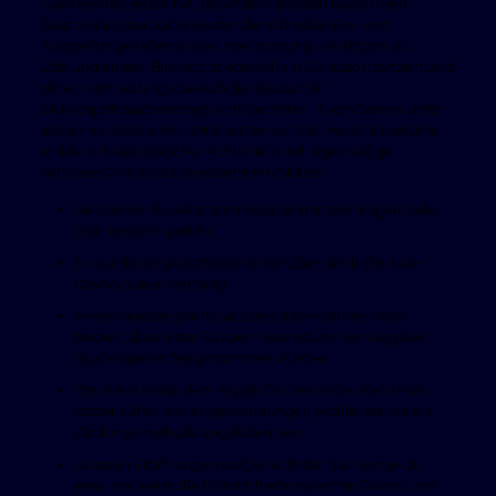
Sperre entschieden hat. Besonders gefallen haben dem
Gastro-Shop bei Lucky Hunter die schnellen Ein- und
Auszahlungen ebenso die Unterstützung von Bitcoin als
Zahlungsmittel. Bitkingz ist ebenfalls in Curaçao lizenziert und
daher vom Geltungsbereich des deutschen
Glücksspielstaatsvertrags nicht betroffen. Auch Casinos unter
abzug von deutsche Lizenz setzen auf SSL-Verschlüsselung,
strikte Anti-Geldwäsche-Richtlinien und regelmäßige
Software-Checks durch externe Prüfstellen.
Sie können Roulette zum Beispiel mit zwei Kugeln oder
zwei Kesseln spielen.
Es wurde ein pauschales Verbot über sämtliche Live-
Casino-Spiele verhängt.
Immer wieder gibt ha sido Berichte in family room
Medien, dass unter Razzien Veranstalter von illegalen
Glücksspielen festgenommen wurden.
Vor allem inside dem Krypto On line casino kann man
letztens öfter von Kryptowährungen profitieren, die als
Zahlungsmethode angeboten sein.
Unseren Erfahrungen aufgrund findet man einige zu
jener zeit wertvolle Unterschiede zwischen Casinos mit