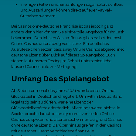
In einigen Fällen sind Einzahlungen sogar sofort sichtbar,
und Auszahlungen können direkt auf euer PayPal-
Guthaben wandern.
Bei Casinos ohne deutsche Franchise ist das jedoch ganz
anders, denn hier können Sie einige tolle Angebote für Ihr Cash
bekommen. Den tollsten Casino-Bonus gibt sera bei den best
Online Casinos unter abzug von Lizenz. Ein deutliches
Ausrufezeichen setzen pass away Online Casinos abgerechnet
deutsche Lizenz über Blick auf dieses Spielangebot. Euch
stehen laut unseren Testing im Schnitt unterschiedliche
tausend Casinospiele zur Verfügung.
Umfang Des Spielangebot
Ab Siebenter monat des jahres 2021 wurde dieses Online-
Glücksspiel in Deutschland reguliert. Um within Deutschland
legal tätig sein zu dürfen, war eine Lizenz der
Glücksspielbehörde erforderlich. Allerdings waren nicht alle
Spieler erpicht darauf, in family room lizenzierten Online-
Casinos zu spielen, und allerlei suchen nun aufgrund Casinos
ohne deutsche Lizenz. Darüber hinaus greifen in den Casinos
mit deutscher Lizenz verschiedene finanzielle