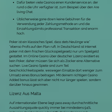
Dafür bieten viele Casinos einen Kundenservice an, der
rund o die Uhr verfügbar ist, zum Beispiel über den Are
living Chat.
Üblicherweise gone down keine Gebühren für die
Verwendung jeder Zahlungsmethode an und die
Einzahlungslimits professional Transaktion sind enorm
hoch.
Poker ist ein klassisches Spiel, dass stets Neulinge wie”
“ebenso Profis auf den Plan ruft. In Deutschland ist Internet
poker mit dem frischen Glücksspielgesetz nur um Spielgeld
gestattet. Im Online Casino über deutscher Lizenz existiert es
kein Poker, daher müssen Sie sich als Zocker eine Alternative
suchen. Live Casino Spiele sind zum Teil
Geschicklichkeitsspiele, weswegen Einsätze dort weniger zum
Umsatz eines Bonus beitragen. Mit deinem richtigen Casino
Added bonus lässt sich aber nicht nur länger spielen, sondern
darüber hinaus gewinnen.
Lizenz Aus Malta
Auf internationaler Ebene liegt pass away durchschnittliche
Auszahlungsquote quickly immer bei mindestens 94%,