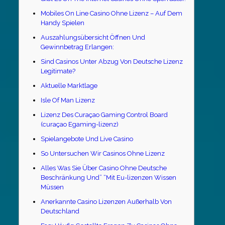
Mobiles On Line Casino Ohne Lizenz – Auf Dem
Handy Spielen
Auszahlungsübersicht Öffnen Und
Gewinnbetrag Erlangen:
Sind Casinos Unter Abzug Von Deutsche Lizenz
Legitimate?
Aktuelle Marktlage
Isle Of Man Lizenz
Lizenz Des Curaçao Gaming Control Board
(curaçao Egaming-lizenz)
Spielangebote Und Live Casino
So Untersuchen Wir Casinos Ohne Lizenz
Alles Was Sie Über Casino Ohne Deutsche
Beschränkung Und” “Mit Eu-lizenzen Wissen
Müssen
Anerkannte Casino Lizenzen Außerhalb Von
Deutschland