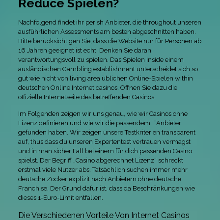
Reduce Spielen?
Nachfolgend findet ihr perish Anbieter, die throughout unseren
ausführlichen Assessments am besten abgeschnitten haben.
Bitte berücksichtigen Sie, dass die Website nur für Personen ab
16 Jahren geeignet ist echt. Denken Sie daran,
verantwortungsvoll zu spielen. Das Spielen inside einem
ausländischen Gambling establishment unterscheidet sich so
gut wie nicht von living area üblichen Online-Spielen within
deutschen Online Internet casinos. Öffnen Sie dazu die
offizielle Internetseite des betreffenden Casinos.
Im Folgenden zeigen wir uns genau, wie wir Casinos ohne
Lizenz definieren und wie wir die passendem” “Anbieter
gefunden haben. Wir zeigen unsere Testkriterien transparent
auf, thus dass du unseren Expertentest vertrauen vermagst
und in man sicher Fall bei einem für dich passenden Casino
spielst. Der Begriff „Casino abgerechnet Lizenz“ schreckt
erstmal viele Nutzer abs. Tatsächlich suchen immer mehr
deutsche Zocker explizit nach Anbietern ohne deutsche
Franchise. Der Grund dafür ist, dass da Beschränkungen wie
dieses 1-Euro-Limit entfallen.
Die Verschiedenen Vorteile Von Internet Casinos