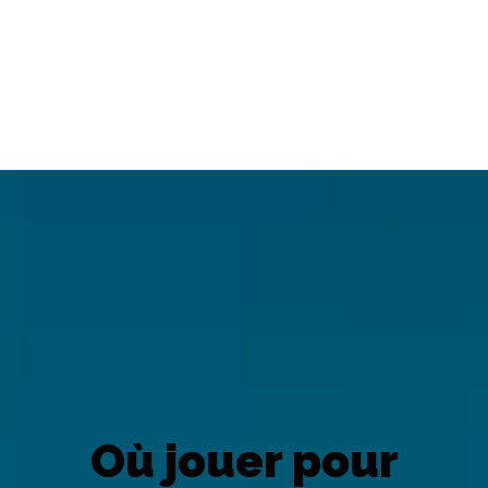
Où jouer pour