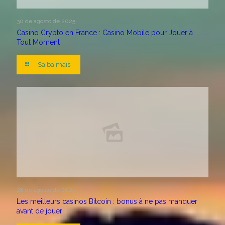
30 de agosto de 2025
Casino Crypto en France : Casino Mobile pour Jouer à
Tout Moment
Saiba mais
28 de agosto de 2025
Les meilleurs casinos Bitcoin : bonus à ne pas manquer
avant de jouer