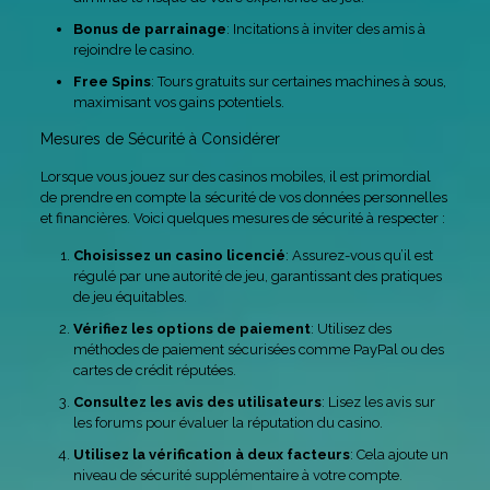
Bonus de parrainage
: Incitations à inviter des amis à
rejoindre le casino.
Free Spins
: Tours gratuits sur certaines machines à sous,
maximisant vos gains potentiels.
Mesures de Sécurité à Considérer
Lorsque vous jouez sur des casinos mobiles, il est primordial
de prendre en compte la sécurité de vos données personnelles
et financières. Voici quelques mesures de sécurité à respecter :
Choisissez un casino licencié
: Assurez-vous qu’il est
régulé par une autorité de jeu, garantissant des pratiques
de jeu équitables.
Vérifiez les options de paiement
: Utilisez des
méthodes de paiement sécurisées comme PayPal ou des
cartes de crédit réputées.
Consultez les avis des utilisateurs
: Lisez les avis sur
les forums pour évaluer la réputation du casino.
Utilisez la vérification à deux facteurs
: Cela ajoute un
niveau de sécurité supplémentaire à votre compte.