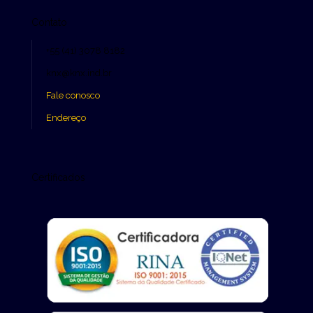
Contato
+55 (41) 3078 8182
knx@knx.ind.br
Fale conosco
Endereço
Certificados