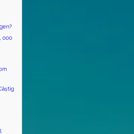
igen?
, 000
I
Som
Câștig
l