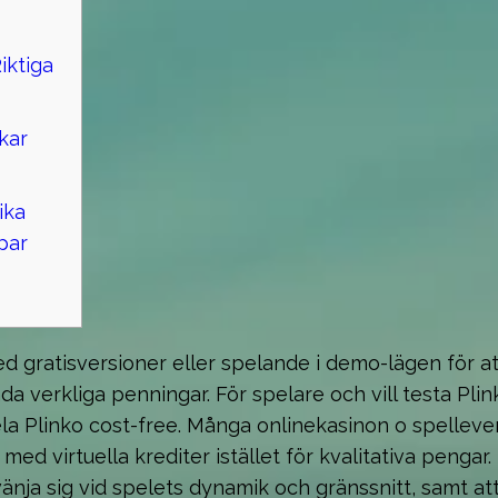
iktiga
kar
ika
par
 gratisversioner eller spelande i demo-lägen för att
da verkliga penningar. För spelare och vill testa Plin
pela Plinko cost-free. Många onlinekasinon o spellev
ed virtuella krediter istället för kvalitativa pengar
änja sig vid spelets dynamik och gränssnitt, samt at