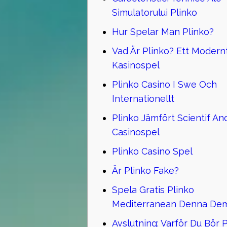
Simulatorului Plinko
Hur Spelar Man Plinko?
Vad Är Plinko? Ett Modern
Kasinospel
Plinko Casino I Swe Och
Internationellt
Plinko Jämfört Scientif An
Casinospel
Plinko Casino Spel
Är Plinko Fake?
Spela Gratis Plinko
Mediterranean Denna D
Avslutning: Varför Du Bör 