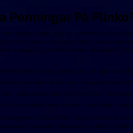
a Penningar På Plinko
e inför skarpa rundor, utan att spendera en krona we b
 fylld med spikar. När bollen faller, studsar den slum
kator. Ju längre ut på kanten bollen landar, desto hö
de designade för att fungera både på dator 6 i mobi
ppen av pyramiden har sin egen, en speciell färg för
h upplev både spelets distinkta charme och dess spän
å vår webbplats eller by way of betrodda onlineka
har mulighed for vara allt från några kronor until stör
nom brädan. Resultatet baseras på var bollen landar 