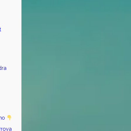
t
dra
emo
Prova