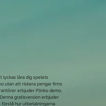
 lyckas lära dig spelets
ko utan att riskera pengar finns
erantörer erbjuder Plinko demo,
. Denna gratisversion erbjuder
t förstå hur utbetalningarna