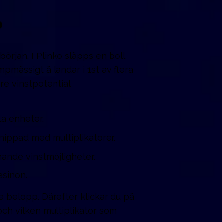
?
örjan. I Plinko släpps en boll
pmässigt å landar i 1st av flera
gre vinstpotential
la enheter.
knippad med multiplikatorer.
nande vinstmöjligheter.
sinon.
re belopp. Därefter klickar du på
och vilken multiplikator som