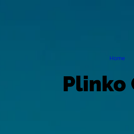
Home
Plinko