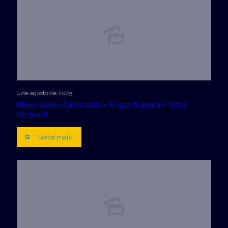
4 de agosto de 2025
Plinko Casino Game 2025 » Krypto Runde Im Test &
Vergleich
Saiba mais