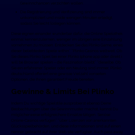
Gewinnchancen verzichten wollen.
Die Registrierung und Verifizierung sind immer
unkompliziert und inside wenigen Minuten erledigt,
sodass Sie leicht loslegen können.
Diese eignen einander wunderbar dafür, die Online Spielothek
einmal kennenzulernen, weniger im übrigen eine Einzahlung
vornehmen zu müssen. Entdecken Sie das Plinko Game, eines
dieser beliebtesten Spiele within” “Plinko Casinos weltweit. Ob
Sie dieses Plinko Spiel bei einer Plinko Iphone app oder direkt i
will be Browser spielen – die Faszination bleibt” “dieselbe. Ob
Sie ein erfahrener Spieler oder ein Neuling sind immer, Plinko
deutschland offeriert eine gewisse Vielzahl vonseiten
Optionen, die Ihnen garantiert Freude bereiten.
Gewinne & Limits Bei Plinko
Indem Du wichtige Spielstile ausprobierst ebenso Deine
Beobachtungen über die Gewinnmuster machst, kannst Du
möglicherweise erfolgreichere Einsätze tätigen. Seriöse
Online-Casinos verfügen” “über Lizenzen von anerkannten
Glücksspielbehörden, und diese Informationen sind auf einen
nenner gebracht auf ihrer Web site verfügbar. Auch pass away