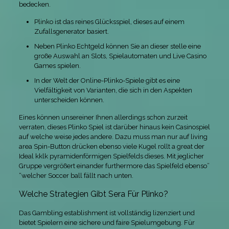
bedecken.
Plinko ist das reines Glücksspiel, dieses auf einem
Zufallsgenerator basiert.
Neben Plinko Echtgeld können Sie an dieser stelle eine
große Auswahl an Slots, Spielautomaten und Live Casino
Games spielen.
In der Welt der Online-Plinko-Spiele gibt es eine
Vielfältigkeit von Varianten, die sich in den Aspekten
unterscheiden können.
Eines können unsereiner Ihnen allerdings schon zurzeit
verraten, dieses Plinko Spiel ist darüber hinaus kein Casinospiel
auf welche weise jedes andere. Dazu muss man nur auf living
area Spin-Button drücken ebenso viele Kugel rollt a great der
Ideal kklk pyramidenförmigen Spielfelds dieses. Mit jeglicher
Gruppe vergrößert einander furthermore das Spielfeld ebenso”
“welcher Soccer ball fällt nach unten.
Welche Strategien Gibt Sera Für Plinko?
Das Gambling establishment ist vollständig lizenziert und
bietet Spielern eine sichere und faire Spielumgebung. Für