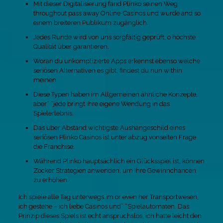
Mit dieser Digitalisierung fand Plinko seinen Weg
throughout pass away Online-Casinos und wurde and so
einem breiteren Publikum zugänglich.
Jedes Runde wird von uns sorgfältig geprüft, o höchste
Qualität über garantieren.
Woran du unkomplizierte Apps erkennst ebenso welche
seriösen Alternativen es gibt, findest du nun within
meinen
Diese Typen haben im Allgemeinen ähnliche Konzepte,
aber” “jede bringt ihre eigene Wendung in das
Spielerlebnis.
Das über Abstand wichtigste Aushängeschild eines
seriösen Plinko Casinos ist unter abzug vonseiten Frage
die Franchise.
Während Plinko hauptsächlich ein Glücksspiel ist, können
Zocker Strategien anwenden, um ihre Gewinnchancen
zu erhöhen.
Ich spiele alle Tag unterwegs im or even her Transportwesen,
ich gestehe – ich liebe Casinos und” “Spielautomaten. Das
Prinzip dieses Spiels ist echt anspruchslos, ich hatte leicht den