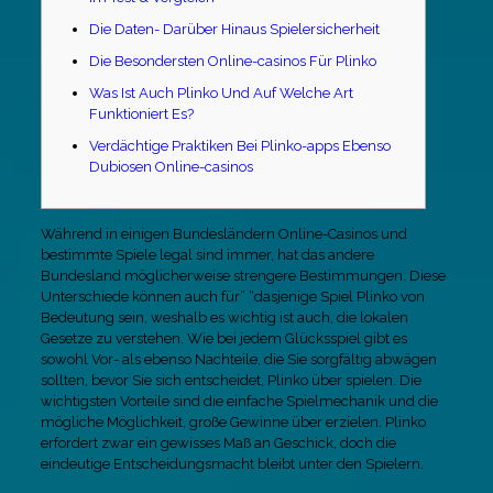
Die Daten- Darüber Hinaus Spielersicherheit
Die Besondersten Online-casinos Für Plinko
Was Ist Auch Plinko Und Auf Welche Art
Funktioniert Es?
Verdächtige Praktiken Bei Plinko-apps Ebenso
Dubiosen Online-casinos
Während in einigen Bundesländern Online-Casinos und
bestimmte Spiele legal sind immer, hat das andere
Bundesland möglicherweise strengere Bestimmungen. Diese
Unterschiede können auch für” “dasjenige Spiel Plinko von
Bedeutung sein, weshalb es wichtig ist auch, die lokalen
Gesetze zu verstehen. Wie bei jedem Glücksspiel gibt es
sowohl Vor- als ebenso Nachteile, die Sie sorgfältig abwägen
sollten, bevor Sie sich entscheidet, Plinko über spielen. Die
wichtigsten Vorteile sind die einfache Spielmechanik und die
mögliche Möglichkeit, große Gewinne über erzielen. Plinko
erfordert zwar ein gewisses Maß an Geschick, doch die
eindeutige Entscheidungsmacht bleibt unter den Spielern.