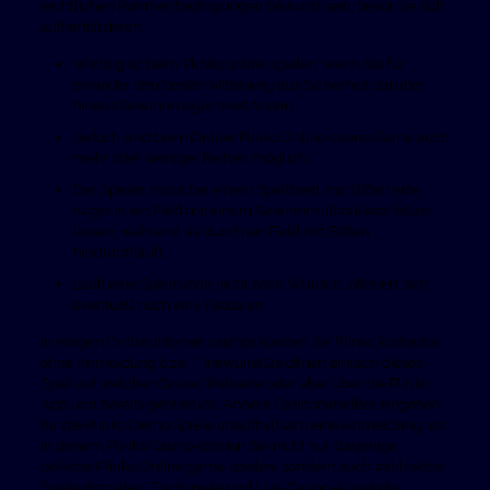
rechtlichen Rahmenbedingungen bewusst sein, bevor sie sich
authentifizieren.
Wichtig ist beim Plinko online spielen, wenn Sie für
einander den besten Mittelweg aus Sicherheit darüber
hinaus Gewinnmöglichkeit finden.
Jedoch sind beim Online Plinko Online casino Game auch
mehr oder weniger Reihen möglich.
Der Spieler muss bei einem Spielbrett mit Stiften eine
Kugel in ein Feld mit einem Gewinnmultiplikator fallen
lassen, während sie durch ein Feld mit Stiften
hindurchläuft.
Läuft eine Spielrunde nicht nach Wunsch, offeriert sich
eventuell noch eine Pause an.
In einigen Online Internet casinos können Sie Plinko kostenlos
ohne Anmeldung bzw.” “[newline]Sie öffnen einfach dieses
Spiel auf welcher Casino Webseite oder aber über die Plinko
App und bereits geht es los. Andere Casinobetreiber eingeben
für die Plinko Demo Spiele unaufhaltsam eine Anmeldung vor.
In diesem Plinko Casino können Sie nicht nur dasjenige
beliebte Plinko Online game spielen, sondern auch zahlreiche
Spielautomaten, Tischspiele und Live-Casino-Angebote.