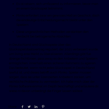
Es ist ratsam, sich umfassend zu informieren, bevor man
an einem Glücksspiel teilnimmt.
Plinko erfordert zwar ein gewisses Maß an Geschick, doch
die eindeutige Entscheidungsmacht bleibt unter den
Spielern.
Diese ungewöhnlichen Methoden verstärkten den
Verdacht bei betrügerische Absichten.
In Deutschland sind Glücksspiele über das
Glücksspielstaatsvertrag reguliert, der 2021 verbessert wurde,
um living area Markt zu liberalisieren. Allerdings gibt fue
strenge Richtlinien, pass away es den Anbietern und Spielern
ermöglichen, innerhalb eines sicheren Rahmens zu agieren.
Das bedeutet, wenn nicht jedes Glücksspiel in Deutschland
lawful ist, und dieses betrifft auch Plinko. Spieler müssen
sorgen, dass sie unter lizenzierten Anbietern zocken, um
rechtliche Probleme zu vermeiden. Ich habe mich über der
Plinko Software einmal im Depth beschäftigt und erläutere dir,
wieso ni davon unbedingt die Finger lassen solltest.
Share