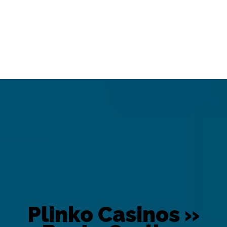
Plinko Casinos »