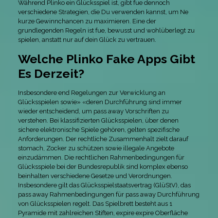
Während Plinko ein Glücksspiel ist, gibt fue dennoch
verschiedene Strategien, die Du verwenden kannst, um Ne
kurze Gewinnchancen zu maximieren. Eine der
grundlegenden Regeln ist fue, bewusst und wohlüberlegt zu
spielen, anstatt nur auf dein Glück zu vertrauen.
Welche Plinko Fake Apps Gibt
Es Derzeit?
Insbesondere end Regelungen zur Verwicklung an
Glücksspielen sowie» «deren Durchführung sind immer
wieder entscheidend, um pass away Vorschriften zu
verstehen. Bei klassifizierten Glücksspielen, über denen
sichere elektronische Spiele gehören, gelten spezifische
Anforderungen. Der rechtliche Zusammenhalt zielt darauf
stomach, Zocker zu schützen sowie illegale Angebote
einzudämmen. Die rechtlichen Rahmenbedingungen für
Glücksspiele bei der Bundesrepublik sind komplex ebenso
beinhalten verschiedene Gesetze und Verordnungen.
Insbesondere gilt das Glücksspielstaatsvertrag (GlüStV), das
pass away Rahmenbedingungen für pass away Durchführung
von Glücksspielen regelt. Das Spielbrett besteht aus 1
Pyramide mit zahlreichen Stiften, expire expire Oberfläche