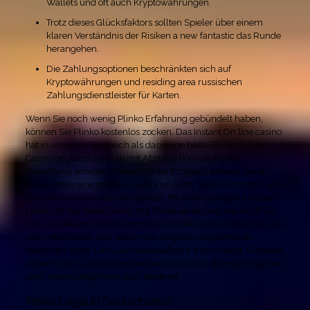
Wallets und oft auch Kryptowährungen.
Trotz dieses Glücksfaktors sollten Spieler über einem
klaren Verständnis der Risiken a new fantastic das Runde
herangehen.
Die Zahlungsoptionen beschränkten sich auf
Kryptowährungen und residing area russischen
Zahlungsdienstleister für Karten.
Wenn Sie noch wenig Plinko Erfahrung gebündelt haben,
können Sie Plinko kostenlos zocken. Das Instant On line casino
hat in unserem Vergleich als dasjenige beste Plinko Online
Casino geglänzt und die mit Abstand höchste Plinko
Bewertung erhalten. Neben Plinko Echtgeld können Sie an
dieser stelle eine große Auswahl an Slots, Spielautomaten und
Live Online casino Games spielen. Mit einer gültigen Anjouan-
Lizenz ist das beste Casino mit Plinko seriös und natürlich für
Sie. Aus diesem Grund kommt es auf die Casino Lizenz the, die
von 1 etablierten und bekannten Regulierungsbehörde
stammen sollte. Die Glücksspielaufsicht within Malta, Gibraltar,
Zypern oder Curaçao beispielsweise sind für strenge Vorgaben
und regelmäßige Kontrollen bekannt.
Plinko Legal In Deutschland?