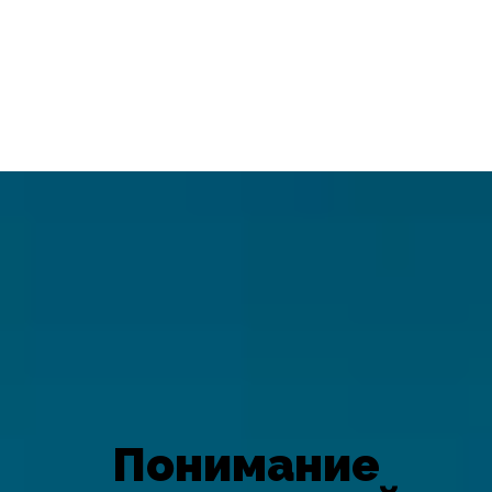
Понимание