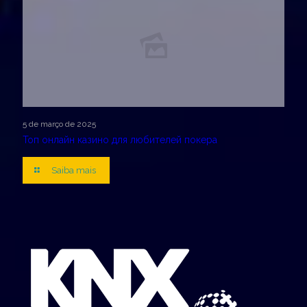
5 de março de 2025
Топ онлайн казино для любителей покера
Saiba mais