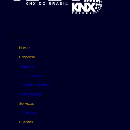
Mapa do site
Home
Empresa
- História
- Instalações
- Sustentabilidade
- Certificados
Serviços
- Plásticos
Clientes