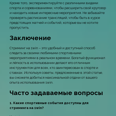
Кроме того, экспериментируйте с различными видами
спорта и соревнованиями, чтобы расширить свой кругозор
и находить новые интересные мероприятия. Не забывайте
проверять расписание трансляций, чтобы быть в курсе
предстоящих матчей и событий, которые вы не хотите
пропустить.
Заключение
Стриминг на 1win – это удобный и доступный способ
следить за своими любимыми спортивными
мероприятиями в реальном времени. Богатый функционал
и лёгкость в использовании делают его отличным
инструментом для всех, кто заинтересован в спорте и
ставках. Используя советы, предложенные в этой статье,
вы сможете добиться максимальной отдачи от вашего
опыта использования 1win.
Часто задаваемые вопросы
1. Какие спортивные события доступны для
стриминга на 1win?