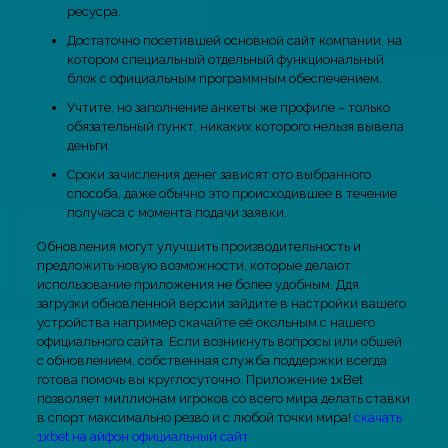
ресусра.
Достаточно посетившей основной сайт компании, на
котором специальный отдельный функциональный
блок с официальным программным обеспечением.
Учтите, но заполнение анкеты же профиле – только
обязательный пункт, никаких которого нельзя вывела
деньги.
Сроки зачисления денег зависят ото выбранного
способа, даже обычно это происходившее в течение
получаса с момента подачи заявки.
Обновления могут улучшить производительность и
предложить новую возможности, которые делают
использование приложения не более удобным. Ддя
загрузки обновленной версии зайдите в настройки вашего
устройства например скачайте её окольным с нашего
официального сайта. Если возникнуть вопросы или обшей
с обновлением, собственная служба поддержки всегда
готова помочь вы круглосуточно. Приложение 1хBet
позволяет миллионам игроков со всего мира делать ставки
в спорт максимально резво и с любой точки мира!
скачать
1xbet на айфон официальный сайт