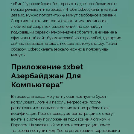
1хВин” “у российских беттеров отпадает необходимость
поиска релевантных зеркал. Чтобы 1xbet скачать на наш
девайс, нужно потратить 3-5 минут свободное времени.
Спортивные ставки привлекают внимание многих
любителей азартных развлечений, но где найдут
подходящий сервис? Рекомендуем обратить внимание а
официальный сайт букмекерской конторы 1xBet, где прямо
сейчас невозможно сделать свою поэтому ставку. Таким
образом, 1xbet скачать зеркало можно в полсекунды
минуты.
Приложение 1xbet
Азербайджан Для
Компьютера”
В также для входа же учетную запись нужно будет
использовать логин и пароль. Регрессной после
регистрации от пользователя может потребоваться
верификация. После процедуры регистрации вы смогу
войти в систему приложения под своими Логином и
Паролем. На указанный во время регистрации номер
телефона поступит код. После регистрации, верификации