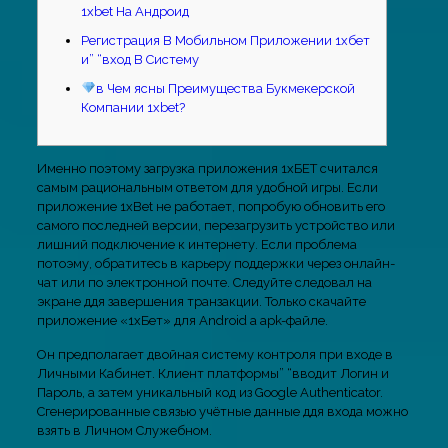
1xbet На Андроид
Регистрация В Мобильном Приложении 1хбет
и” “вход В Систему
в Чем ясны Преимущества Букмекерской
Компании 1xbet?
Именно поэтому загрузка приложения 1хБЕТ считался
самым рациональным ответом для удобной игры. Если
приложение 1xBet не работает, попробую обновить его
самого последней версии, перезагрузить устройство или
лишний подключение к интернету. Если проблема
потоэму, обратитесь в карьеру поддержки через онлайн-
чат или по электронной почте. Следуйте следовал на
экране ддя завершения транзакции. Только скачайте
приложение «1хБет» для Android а apk-файле.
Он предполагает двойная систему контроля при входе в
Личными Кабинет. Клиент платформы” “вводит Логин и
Пароль, а затем уникальный код из Google Authenticator.
Сгенерированные связью учётные данные ддя входа можно
взять в Личном Служебном.