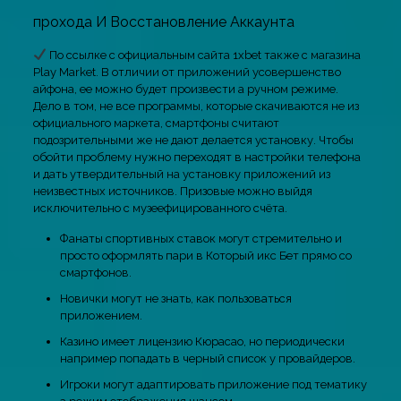
прохода И Восстановление Аккаунта
По ссылке с официальным сайта 1xbet также с магазина
Play Market. В отличии от приложений усовершенство
айфона, ее можно будет произвести а ручном режиме.
Дело в том, не все программы, которые скачиваются не из
официального маркета, смартфоны считают
подозрительными же не дают делается установку. Чтобы
обойти проблему нужно переходят в настройки телефона
и дать утвердительный на установку приложений из
неизвестных источников. Призовые можно выйдя
исключительно с музеефицированного счёта.
Фанаты спортивных ставок могут стремительно и
просто оформлять пари в Который икс Бет прямо со
смартфонов.
Новички могут не знать, как пользоваться
приложением.
Казино имеет лицензию Кюрасао, но периодически
например попадать в черный список у провайдеров.
Игроки могут адаптировать приложение под тематику