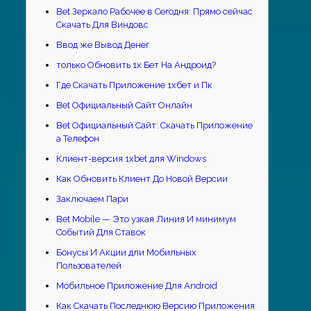
Bet Зеркало Рабочее в Сегодня: Прямо сейчас
Скачать Для Виндовс
Ввод же Вывод Денег
только Обновить 1х Бет На Андроид?
Где Скачать Приложение 1хбет и Пк
Bet Официальный Сайт Онлайн
Bet Официальный Сайт: Скачать Приложение
а Телефон
Клиент-версия 1xbet для Windows
Как Обновить Клиент До Новой Версии
Заключаем Пари
Bet Mobile — Это узкая Линия И минимум
Событий Для Ставок
Бонусы И Акции дли Мобильных
Пользователей
Мобильное Приложение Для Android
Как Скачать Последнюю Версию Приложения