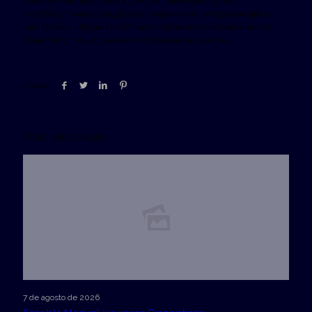
казино и активировать бонусы. Также доступна
круглосуточная поддержка, персональные промокоды и
настройки. Игроки могут адаптировать приложение под
тематику только режим отображения шансом.
Share
Posts relacionados
7 de agosto de 2026