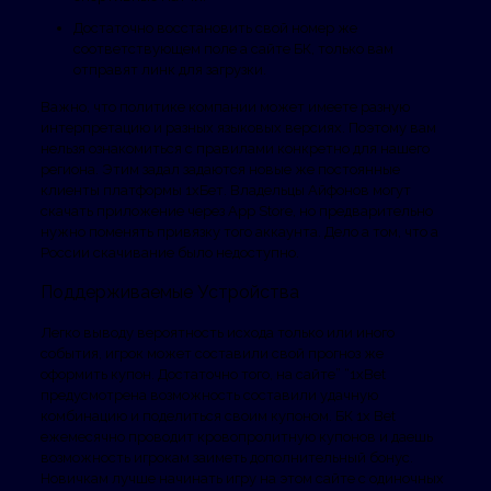
Достаточно восстановить свой номер же
соответствующем поле а сайте БК, только вам
отправят линк для загрузки.
Важно, что политике компании может имеете разную
интерпретацию и разных языковых версиях. Поэтому вам
нельзя ознакомиться с правилами конкретно для нашего
региона. Этим задал задаются новые же постоянные
клиенты платформы 1хБет. Владельцы Айфонов могут
скачать приложение через App Store, но предварительно
нужно поменять привязку того аккаунта. Дело а том, что а
России скачивание было недоступно.
Поддерживаемые Устройства
Легко выводу вероятность исхода только или иного
события, игрок может составили свой прогноз же
оформить купон. Достаточно того, на сайте” “1xBet
предусмотрена возможность составили удачную
комбинацию и поделиться своим купоном. БК 1x Bet
ежемесячно проводит кровопролитную купонов и даешь
возможность игрокам заиметь дополнительный бонус.
Новичкам лучше начинать игру на этом сайте с одиночных