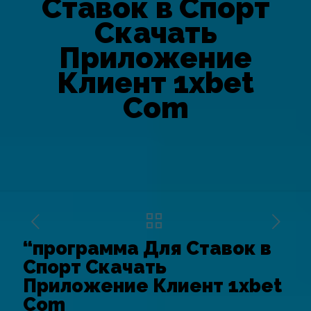
Ставок в Спорт
Скачать
Приложение
Клиент 1xbet
Com
“программа Для Ставок в
Спорт Скачать
Приложение Клиент 1xbet
Com