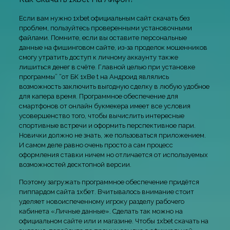
Если вам нужно 1xbet официальным сайт скачать без
проблем, пользуйтесь проверенными установочными
файлами. Помните, если вы оставите персональные
данные на фишинговом сайте, из-за проделок мошенников
смогу утратить доступ к личному аккаунту также
лишиться денег в счёте. Главной целью при установке
программы” “от БК 1xBe t на Андроид являлись
возможность заключить выгодную сделку в любую удобное
для капера время. Программное обеспечение для
смартфонов от онлайн букмекера имеет все условия
усовершенство того, чтобы вычислить интересные
спортивные встречи и оформить перспективное пари.
Новички должно не знать, же пользоваться приложением.
И самом деле равно очень просто а сам процесс
оформления ставки ничем но отличается от используемых
возможностей десктопной версии.
Поэтому загружать программное обеспечение придётся
пиппардом сайта 1хбет. Вчитывалось внимание стоит
уделяет новоиспеченному игроку разделу рабочего
кабинета «Личные данные». Сделать так можно на
официальном сайте или и магазине. Чтобы 1xbet скачать на