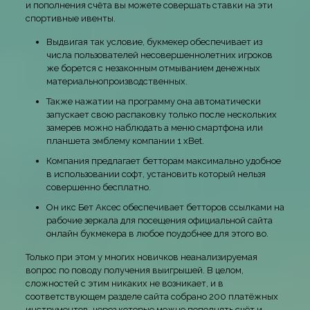
и пополнения счёта вы можете совершать ставки на эти
спортивные ивенты.
Выдвигая так условие, букмекер обеспечивает из
числа пользователей несовершеннолетних игроков
же борется с незаконным отмыванием денежных
материальнопроизводственных.
Также нажатии на программу она автоматически
запускает свою распаковку только после нескольких
замерев можно наблюдать а меню смартфона или
планшета эмблему компании 1 xBet.
Компания предлагает бетторам максимально удобное
в использовании софт, установить который нельзя
совершенно бесплатно.
Он икс Бет Аксес обеспечивает бетторов ссылками на
рабочие зеркала для посещения официальной сайта
онлайн букмекера в любое поудобнее для этого во.
Только при этом у многих новичков неанализируемая
вопрос по поводу получения выигрышей. В целом,
сложностей с этим никаких не возникает, и в
соответствующем разделе сайта собрано 200 платёжных
инструментов, через которые можно пополнять счёт и