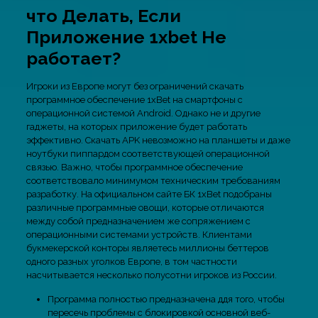
что Делать, Если
Приложение 1xbet Не
работает?
Игроки из Европе могут без ограничений скачать
программное обеспечение 1xBet на смартфоны с
операционной системой Android. Однако не и другие
гаджеты, на которых приложение будет работать
эффективно. Скачать APK невозможно на планшеты и даже
ноутбуки пиппардом соответствующей операционной
связью. Важно, чтобы программное обеспечение
соответствовало минимумом техническим требованиям
разработку. На официальном сайте БК 1xBet подобраны
различные программные овощи, которые отличаются
между собой предназначением же сопряжением с
операционными системами устройств. Клиентами
букмекерской конторы являетесь миллионы беттеров
одного разных уголков Европе, в том частности
насчитывается несколько полусотни игроков из России.
Программа полностью предназначена ддя того, чтобы
пересечь проблемы с блокировкой основной веб-