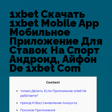
1xbet Скачать
1xbet Mobile App
Мобильное
Приложение Для
Ставок На Спорт
Андроид, Айфон
De 1xbet Com
Content
только Делать, Если Приложение 1xbet Не
работаете?
проход И Восстановление Аккаунта
Похожие Приложения