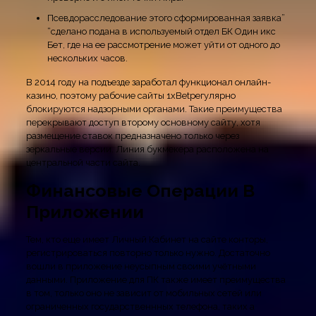
Псевдорасследование этого сформированная заявка”
“сделано подана в используемый отдел БК Один икс
Бет, где на ее рассмотрение может уйти от одного до
нескольких часов.
В 2014 году на подъезде заработал функционал онлайн-
казино, поэтому рабочие сайты 1xBetрегулярно
блокируются надзорными органами. Такие преимущества
перекрывают доступ второму основному сайту, хотя
размещение ставок предназначено только через
зеркальные версии. Линия букмекера расположена на
центральной части сайта.
Финансовые Операции В
Приложении
Тем, кто еще имеет Личный Кабинет на сайте конторы,
регистрироваться повторно только нужно. Достаточно
вошли в приложение неусыпным своими учётными
данными. Приложение для ПК также имеет преимущества
в том, только оно не зависит от мобильных сетей или
ограниченных государственнных телефона, таких а